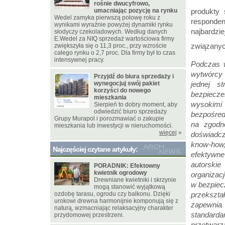
rośnie dwucyfrowo,
umacniając pozycję na rynku
produkty 
Wedel zamyka pierwszą połowę roku z
responde
wynikami wyraźnie powyżej dynamiki rynku
najbardzi
słodyczy czekoladowych. Według danych
E.Wedel za NIQ sprzedaż wartościowa firmy
związanyc
zwiększyła się o 11,3 proc., przy wzroście
całego rynku o 2,7 proc. Dla firmy był to czas
intensywnej pracy.
Podczas w
wytwórcy 
Przyjdź do biura sprzedaży i
wynegocjuj swój pakiet
jednej s
korzyści do nowego
bezpiecze
mieszkania
wysokimi 
Sierpień to dobry moment, aby
odwiedzić biuro sprzedaży
bezpośred
Grupy Murapol i porozmawiać o zakupie
na zgodno
mieszkania lub inwestycji w nieruchomości.
więcej
»
doświadcz
know-how,
Najczęściej czytane artykuły:
efektywne
autorskie
PORADNIK: Efektowny
kwietnik ogrodowy
organizac
Drewniane kwietniki i skrzynie
w bezpiecz
mogą stanowić wyjątkową
ozdobę tarasu, ogrodu czy balkonu. Dzięki
przekszta
urokowi drewna harmonijnie komponują się z
zapewnia
naturą, wzmacniając relaksacyjny charakter
standard
przydomowej przestrzeni.
przetwar