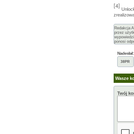
[4]
Unlock
zrealizowa
Redakcja Ar
przez użyt
wypowiedzi
ponosi odpo
Nadesłał:
38PR
Wasze ko
Twój ko