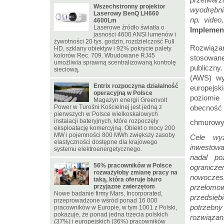
Wszechstronny projektor
wyodrębni
Laserowy BenQ LH660
np. video
4600Lm
Laserowe źródło światła o
Implement
jasności 4600 ANSI lumenów i
żywotności 20 tys. godzin, rozdzielczość Full
Rozwiąza
HD, szklany obiektyw i 92% pokrycie palety
kolorów Rec. 709. Wbudowane RJ45
stosowane
umożliwia sprawną scentralizowaną kontrolę
publiczny
sieciową.
(AWS) wy
Entrix rozpoczyna działalność
europejsk
operacyjną w Polsce
poziomie
Magazyn energii Greenvolt
Power w Turośni Kościelnej jest jedną z
obecność
pierwszych w Polsce wielkoskalowych
instalacji bateryjnych, które rozpoczęły
chmurowyc
eksploatację komercyjną. Obiekt o mocy 200
MW i pojemności 800 MWh zwiększy zasoby
Cele wy
elastyczności dostępne dla krajowego
inwestowa
systemu elektroenergetycznego.
nadal po
56% pracowników w Polsce
ogranicz
rozważyłoby zmianę pracy na
nowoczes
taką, która oferuje biuro
przyjazne zwierzętom
przełomow
Nowe badanie firmy Mars, Incorporated,
przedsięb
przeprowadzone wśród ponad 16 000
potrzebn
pracowników w Europie, w tym 1001 z Polski,
pokazuje, że ponad jedna trzecia polskich
rozwiązan
(37%) i europejskich (36%) pracowników