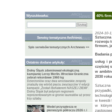
Wyszukiwarka:
40% firm
2024-10-1
Sztuczna 
Serwisy tematyczne Archnews
rozwoju t
firmom, ja
Spis serwisów tematycznych Archnews >>
Badania p
usług i 
Ostatnio dodane artykuły:
częściej 
Dolny Śląsk zdominował ekologiczną
w ambitne
kampanię Leroy Merlin. Wrocław Graniczna
2030 roku
zebrał rekordowe 1960 kg
Dzierżoniów oraz dwa wrocławskie zespoły
znalazły się wśród pięciu zwycięzców V edycji
Sztuczna 
kampanii „Zostań Bohaterem NASZEJ ZIEMI”.
przypadki
Dolny Śląsk był jedynym regionem
reprezentowanym w gronie laureatów aż przez
technologi
trzy sztaby.
w kwestii 
w którym
Wedel przyspiesza w
zastosowa
pierwszym półroczu 2026 r. i