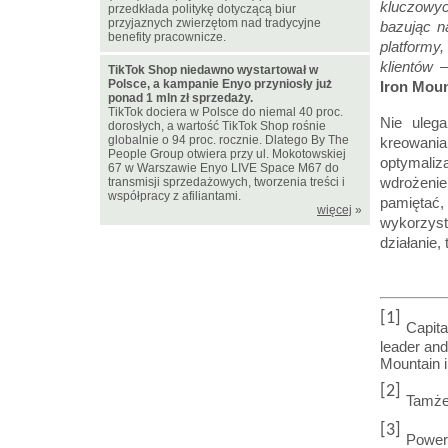
kluczowyc
przedkłada politykę dotyczącą biur
przyjaznych zwierzętom nad tradycyjne
bazując n
benefity pracownicze.
platformy
klientów 
TikTok Shop niedawno wystartował w
Polsce, a kampanie Enyo przyniosły już
Iron Moun
ponad 1 mln zł sprzedaży.
TikTok dociera w Polsce do niemal 40 proc.
Nie ulega
dorosłych, a wartość TikTok Shop rośnie
globalnie o 94 proc. rocznie. Dlatego By The
kreowan
People Group otwiera przy ul. Mokotowskiej
optymaliz
67 w Warszawie Enyo LIVE Space M67 do
wdrożenie
transmisji sprzedażowych, tworzenia treści i
współpracy z afiliantami.
pamięta
więcej
»
wykorzys
działanie,
[1]
Capita
leader and
Mountain 
[2]
Tamż
[3]
Power 