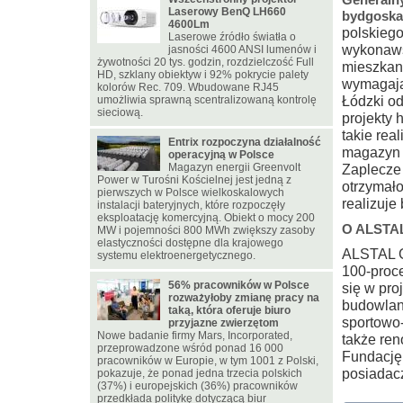
Laserowy BenQ LH660
bydgoska,
4600Lm
polskiego
Laserowe źródło światła o
wykonaws
jasności 4600 ANSI lumenów i
żywotności 20 tys. godzin, rozdzielczość Full
mieszkan
HD, szklany obiektyw i 92% pokrycie palety
wymagając
kolorów Rec. 709. Wbudowane RJ45
Łódzki od
umożliwia sprawną scentralizowaną kontrolę
sieciową.
projekty 
takie rea
Entrix rozpoczyna działalność
magazyn 
operacyjną w Polsce
Magazyn energii Greenvolt
Zaplecze
Power w Turośni Kościelnej jest jedną z
otrzymało
pierwszych w Polsce wielkoskalowych
realizuje
instalacji bateryjnych, które rozpoczęły
eksploatację komercyjną. Obiekt o mocy 200
O ALSTAL
MW i pojemności 800 MWh zwiększy zasoby
elastyczności dostępne dla krajowego
ALSTAL G
systemu elektroenergetycznego.
100-proce
56% pracowników w Polsce
się w pro
rozważyłoby zmianę pracy na
budowlan
taką, która oferuje biuro
sportowo-
przyjazne zwierzętom
Nowe badanie firmy Mars, Incorporated,
także ren
przeprowadzone wśród ponad 16 000
Fundację
pracowników w Europie, w tym 1001 z Polski,
posiadac
pokazuje, że ponad jedna trzecia polskich
(37%) i europejskich (36%) pracowników
przedkłada politykę dotyczącą biur