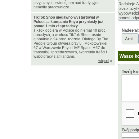
przyjaznych zwierzętom nad tradycyjne
Redakcja Ar
benefity pracownicze.
przez użyt
wypowiedzi
TikTok Shop niedawno wystartował w
ponosi odpo
Polsce, a kampanie Enyo przyniosły już
ponad 1 mln zł sprzedaży.
Nadesłał:
TikTok dociera w Polsce do niemal 40 proc.
dorosłych, a wartość TikTok Shop rośnie
Arni
globalnie o 94 proc. rocznie. Dlatego By The
People Group otwiera przy ul. Mokotowskiej
67 w Warszawie Enyo LIVE Space M67 do
transmisji sprzedażowych, tworzenia treści i
Wasze ko
współpracy z afiliantami.
więcej
»
Twój ko
Twój podp