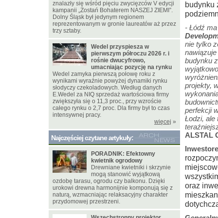
znalazły się wśród pięciu zwycięzców V edycji
budynku z
kampanii „Zostań Bohaterem NASZEJ ZIEMI”.
podziemn
Dolny Śląsk był jedynym regionem
reprezentowanym w gronie laureatów aż przez
- Łódź ma 
trzy sztaby.
Developm
nie tylko 
Wedel przyspiesza w
nawiązuje 
pierwszym półroczu 2026 r. i
budynku z
rośnie dwucyfrowo,
umacniając pozycję na rynku
wyjątkowo
Wedel zamyka pierwszą połowę roku z
wyróżnien
wynikami wyraźnie powyżej dynamiki rynku
projekty,
słodyczy czekoladowych. Według danych
wykonania
E.Wedel za NIQ sprzedaż wartościowa firmy
zwiększyła się o 11,3 proc., przy wzroście
budownict
całego rynku o 2,7 proc. Dla firmy był to czas
perfekcji 
intensywnej pracy.
Łodzi, al
więcej
»
teraźniejs
ALSTAL G
Najczęściej czytane artykuły:
Inwestore
PORADNIK: Efektowny
rozpoczy
kwietnik ogrodowy
miejscowo
Drewniane kwietniki i skrzynie
mogą stanowić wyjątkową
wszystki
ozdobę tarasu, ogrodu czy balkonu. Dzięki
oraz inwe
urokowi drewna harmonijnie komponują się z
mieszkan
naturą, wzmacniając relaksacyjny charakter
przydomowej przestrzeni.
dotychcz
Generaln
Wszechstronny projektor