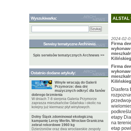
Wyszukiwarka:
ALSTAL w
2024-02-0
Firma de
Serwisy tematyczne Archnews
wykonawst
mieszkaln
Spis serwisów tematycznych Archnews >>
Kiliński
Firma de
wykonawst
Ostatnio dodane artykuły:
mieszkaln
Kiliński
Winyle wracają do Galerii
Przymorze: dwa dni
Diasfera 
muzycznych odkryć dla fanów
rozpoznaw
dobrego brzmienia
W dniach 7-8 sierpnia Galeria Przymorze
przedwoj
zaprasza mieszkańców Gdańska i okolic na
wielomie
kolejny już kiermasz płyt winylowych.
podkreśla
etapy Di
Dolny Śląsk zdominował ekologiczną
kampanię Leroy Merlin. Wrocław Graniczna
na tereni
zebrał rekordowe 1960 kg
etap powi
Dzierżoniów oraz dwa wrocławskie zespoły