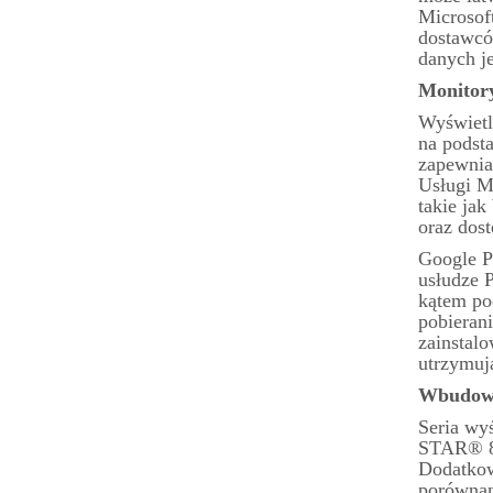
Microsof
dostawcó
danych j
Monitory
Wyświetl
na podst
zapewnia
Usługi M
takie ja
oraz dost
Google P
usłudze P
kątem po
pobierani
zainstalo
utrzymuj
Wbudowa
Seria wy
STAR® 8.
Dodatkow
porównan