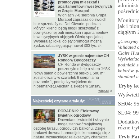
promocyjną mieszkań i
administr
apartamentów inwestycyjnych
pośredni
w Grupie Murapol
W dniach 7-8 sierpnia Grupa
Monitory
Murapol zaprasza do swoich
biur sprzedaży na Dni Otwarte, podczas
jak i pi
których klienci będą mogli skorzystać z
ciągłym 
powiększonej puli mieszkań i apartamentów
inwestycyjnych objętych Ofertą specjalną.
„
Cieszymy
Wybierając lokal objęty promocją można
zyskać rabat sięgający nawet 303 tys. zł.
Validated 
Claire Hu
JYSK w gronie najemców CH
Wyświetlac
Rondo w Bydgoszczy
CH Rondo w Bydgoszczy
podnieść 
poszerzyło ofertę o sklep JYSK.
kolorów, p
Nowy salon o powierzchni blisko 1 500 m²
standard a
został otwarty w czwartek 6 sierpnia na
poziomie 1, pomiędzy wejściem do
Tryby ko
hipermarketu Auchan a sklepem Sinsay.
więcej
»
Wyświetl
Najczęściej czytane artykuły:
SH04: 9
PORADNIK: Efektowny
SL04: 9
kwietnik ogrodowy
Drewniane kwietniki i skrzynie
Dodatkowo
mogą stanowić wyjątkową
różne tr
ozdobę tarasu, ogrodu czy balkonu. Dzięki
urokowi drewna harmonijnie komponują się z
Tryb Pa
naturą, wzmacniając relaksacyjny charakter