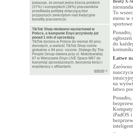
BenQ X-S
pokazuje, że ponad jedna trzecia polskich
niestand
(37%) i europejskich (36%) pracowników
przedkłada politykę dotyczącą biur
To wszec
przyjaznych zwierzętom nad tradycyjne
menu w s
benefity pracownicze.
sportowe
TikTok Shop niedawno wystartował w
Ponadto,
Polsce, a kampanie Enyo przyniosły już
ogłoszeń
ponad 1 mln zł sprzedaży.
TikTok dociera w Polsce do niemal 40 proc.
do każde
dorosłych, a wartość TikTok Shop rośnie
komunika
globalnie o 94 proc. rocznie. Dlatego By The
People Group otwiera przy ul. Mokotowskiej
Łatwe n
67 w Warszawie Enyo LIVE Space M67 do
transmisji sprzedażowych, tworzenia treści i
Zarówno 
współpracy z afiliantami.
więcej
»
nauczycie
intuicyj
na wyświ
łatwo pod
Ponadto,
bezprzew
Kompatyb
iPadOS i
bezprzew
inteligen