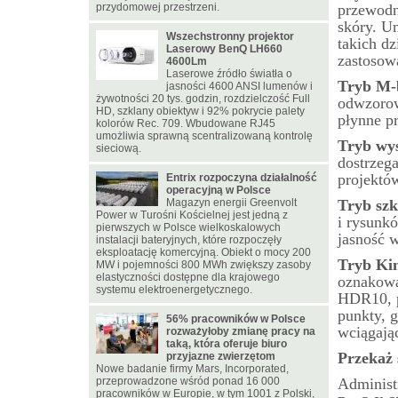
przydomowej przestrzeni.
przewodn
skóry. U
Wszechstronny projektor
takich dz
Laserowy BenQ LH660
zastosow
4600Lm
Laserowe źródło światła o
Tryb M-
jasności 4600 ANSI lumenów i
żywotności 20 tys. godzin, rozdzielczość Full
odwzorow
HD, szklany obiektyw i 92% pokrycie palety
płynne p
kolorów Rec. 709. Wbudowane RJ45
umożliwia sprawną scentralizowaną kontrolę
Tryb wy
sieciową.
dostrzeg
projektó
Entrix rozpoczyna działalność
operacyjną w Polsce
Magazyn energii Greenvolt
Tryb szk
Power w Turośni Kościelnej jest jedną z
i rysunkó
pierwszych w Polsce wielkoskalowych
jasność 
instalacji bateryjnych, które rozpoczęły
eksploatację komercyjną. Obiekt o mocy 200
Tryb Ki
MW i pojemności 800 MWh zwiększy zasoby
elastyczności dostępne dla krajowego
oznakowa
systemu elektroenergetycznego.
HDR10, p
punkty, g
56% pracowników w Polsce
wciągają
rozważyłoby zmianę pracy na
taką, która oferuje biuro
Przekaż
przyjazne zwierzętom
Nowe badanie firmy Mars, Incorporated,
przeprowadzone wśród ponad 16 000
Administ
pracowników w Europie, w tym 1001 z Polski,