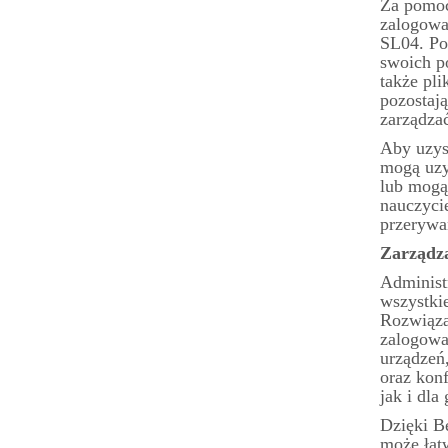
Za pomoc
zalogowa
SL04. Po
swoich p
także pl
pozostają
zarządza
Aby uzys
mogą uzy
lub mogą
nauczycie
przerywan
Zarządza
Administ
wszystki
Rozwiąza
zalogować
urządzeń,
oraz kon
jak i dl
Dzięki B
może łat