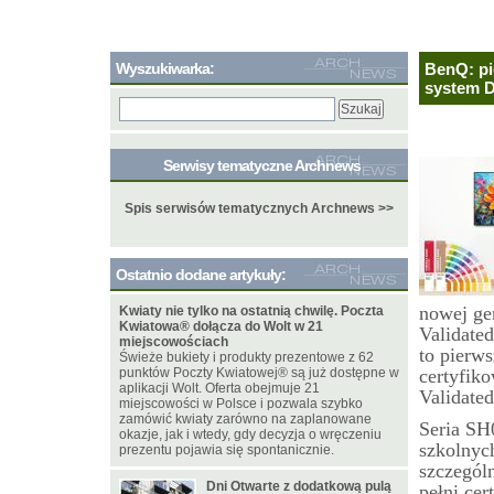
Wyszukiwarka:
BenQ: pi
system D
Serwisy tematyczne Archnews
Spis serwisów tematycznych Archnews >>
Ostatnio dodane artykuły:
nowej ge
Kwiaty nie tylko na ostatnią chwilę. Poczta
Kwiatowa® dołącza do Wolt w 21
Validated
miejscowościach
to pierws
Świeże bukiety i produkty prezentowe z 62
punktów Poczty Kwiatowej® są już dostępne w
certyfik
aplikacji Wolt. Oferta obejmuje 21
Validated
miejscowości w Polsce i pozwala szybko
zamówić kwiaty zarówno na zaplanowane
Seria SH0
okazje, jak i wtedy, gdy decyzja o wręczeniu
szkolnyc
prezentu pojawia się spontanicznie.
szczegól
Dni Otwarte z dodatkową pulą
pełni cer