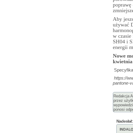
poprawę 
zmniejsze
Aby jesz
używać D
harmonog
w czasie 
SH04 i S
energii 
Nowe mon
kwietnia 
Specyfikac
https://w
pantone-va
Redakcja Ar
przez użyt
wypowiedzi
ponosi odpo
Nadesłał:
INDAL