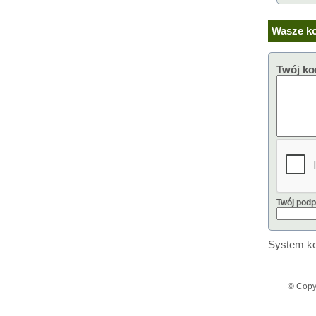
Wasze ko
Twój ko
Twój podp
System ko
© Copy