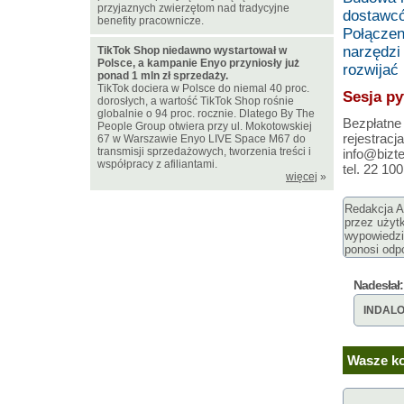
przyjaznych zwierzętom nad tradycyjne
dostawcó
benefity pracownicze.
Połączen
narzędzi
TikTok Shop niedawno wystartował w
Polsce, a kampanie Enyo przyniosły już
rozwijać 
ponad 1 mln zł sprzedaży.
TikTok dociera w Polsce do niemal 40 proc.
Sesja py
dorosłych, a wartość TikTok Shop rośnie
globalnie o 94 proc. rocznie. Dlatego By The
Bezpłatne
People Group otwiera przy ul. Mokotowskiej
rejestracj
67 w Warszawie Enyo LIVE Space M67 do
transmisji sprzedażowych, tworzenia treści i
info@bizt
współpracy z afiliantami.
tel. 22 1
więcej
»
Redakcja Ar
przez użyt
wypowiedzi
ponosi odpo
Nadesłał:
INDAL
Wasze ko