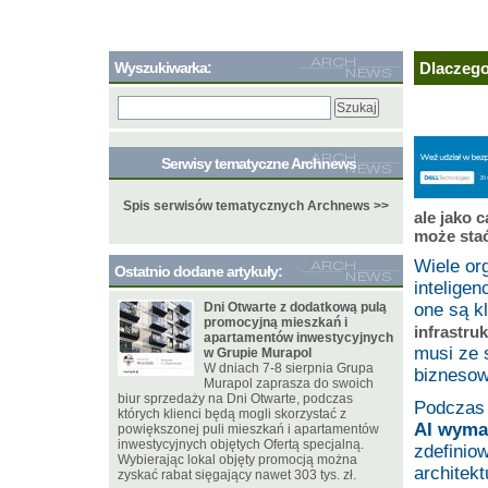
Wyszukiwarka:
Dlaczego
Serwisy tematyczne Archnews
Spis serwisów tematycznych Archnews >>
ale jako 
może stać
Wiele or
Ostatnio dodane artykuły:
inteligen
Dni Otwarte z dodatkową pulą
one są k
promocyjną mieszkań i
infrastru
apartamentów inwestycyjnych
musi ze 
w Grupie Murapol
W dniach 7-8 sierpnia Grupa
biznesow
Murapol zaprasza do swoich
biur sprzedaży na Dni Otwarte, podczas
Podczas
których klienci będą mogli skorzystać z
AI wyma
powiększonej puli mieszkań i apartamentów
inwestycyjnych objętych Ofertą specjalną.
zdefinio
Wybierając lokal objęty promocją można
architek
zyskać rabat sięgający nawet 303 tys. zł.