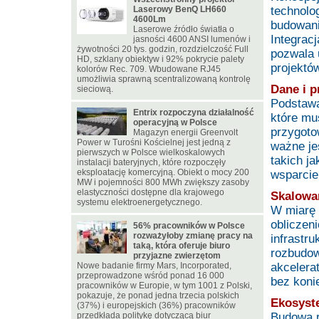
Laserowy BenQ LH660
technolo
4600Lm
budowanie
Laserowe źródło światła o
Integrac
jasności 4600 ANSI lumenów i
żywotności 20 tys. godzin, rozdzielczość Full
pozwala 
HD, szklany obiektyw i 92% pokrycie palety
projektó
kolorów Rec. 709. Wbudowane RJ45
umożliwia sprawną scentralizowaną kontrolę
Dane i p
sieciową.
Podstawą
Entrix rozpoczyna działalność
które mu
operacyjną w Polsce
przygoto
Magazyn energii Greenvolt
Power w Turośni Kościelnej jest jedną z
ważne je
pierwszych w Polsce wielkoskalowych
takich j
instalacji bateryjnych, które rozpoczęły
eksploatację komercyjną. Obiekt o mocy 200
wsparcie 
MW i pojemności 800 MWh zwiększy zasoby
elastyczności dostępne dla krajowego
Skalowan
systemu elektroenergetycznego.
W miarę 
obliczen
56% pracowników w Polsce
rozważyłoby zmianę pracy na
infrastr
taką, która oferuje biuro
rozbudow
przyjazne zwierzętom
Nowe badanie firmy Mars, Incorporated,
akcelera
przeprowadzone wśród ponad 16 000
bez koni
pracowników w Europie, w tym 1001 z Polski,
pokazuje, że ponad jedna trzecia polskich
Ekosyst
(37%) i europejskich (36%) pracowników
przedkłada politykę dotyczącą biur
Budowa r