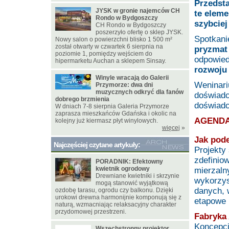
Przedst
JYSK w gronie najemców CH
te eleme
Rondo w Bydgoszczy
szybcie
CH Rondo w Bydgoszczy
poszerzyło ofertę o sklep JYSK.
Spotkani
Nowy salon o powierzchni blisko 1 500 m²
został otwarty w czwartek 6 sierpnia na
pryzmat 
poziomie 1, pomiędzy wejściem do
odpowied
hipermarketu Auchan a sklepem Sinsay.
rozwoju 
Winyle wracają do Galerii
Weninar
Przymorze: dwa dni
muzycznych odkryć dla fanów
doświadc
dobrego brzmienia
doświadc
W dniach 7-8 sierpnia Galeria Przymorze
zaprasza mieszkańców Gdańska i okolic na
AGENDA
kolejny już kiermasz płyt winylowych.
więcej
»
Jak pode
Najczęściej czytane artykuły:
Projekty
zdefinio
PORADNIK: Efektowny
kwietnik ogrodowy
mierzaln
Drewniane kwietniki i skrzynie
wykorzys
mogą stanowić wyjątkową
danych, 
ozdobę tarasu, ogrodu czy balkonu. Dzięki
urokowi drewna harmonijnie komponują się z
etapowe 
naturą, wzmacniając relaksacyjny charakter
przydomowej przestrzeni.
Fabryka 
Koncepcj
Wszechstronny projektor