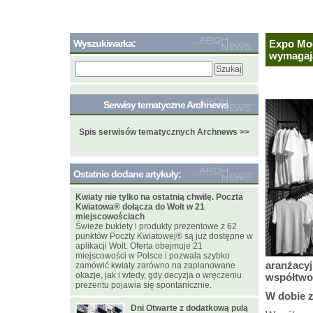
Wyszukiwarka:
Expo Mod
wymagają
Serwisy tematyczne Archnews
Spis serwisów tematycznych Archnews >>
Ostatnio dodane artykuły:
Kwiaty nie tylko na ostatnią chwilę. Poczta
Kwiatowa® dołącza do Wolt w 21
miejscowościach
Świeże bukiety i produkty prezentowe z 62
punktów Poczty Kwiatowej® są już dostępne w
aplikacji Wolt. Oferta obejmuje 21
miejscowości w Polsce i pozwala szybko
aranżacyj
zamówić kwiaty zarówno na zaplanowane
okazje, jak i wtedy, gdy decyzja o wręczeniu
współtwor
prezentu pojawia się spontanicznie.
W dobie z
Dni Otwarte z dodatkową pulą