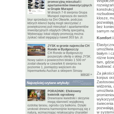
Współczes
promocyjną mieszkań i
rozwiązań
apartamentów inwestycyjnych
w Grupie Murapol
konstrukc
W dniach 7-8 sierpnia Grupa
rozbudowę
Murapol zaprasza do swoich
klosze, m
biur sprzedaży na Dni Otwarte, podczas
pozwalają
których klienci będą mogli skorzystać z
bez konie
powiększonej puli mieszkań i apartamentów
inwestycyjnych objętych Ofertą specjalną.
samym na 
Wybierając lokal objęty promocją można
zyskać rabat sięgający nawet 303 tys. zł.
Komfort 
Elastyczno
JYSK w gronie najemców CH
umożliwia 
Rondo w Bydgoszczy
CH Rondo w Bydgoszczy
białym i c
poszerzyło ofertę o sklep JYSK.
różne kon
Nowy salon o powierzchni blisko 1 500 m²
tam, gdzie
został otwarty w czwartek 6 sierpnia na
budować a
poziomie 1, pomiędzy wejściem do
hipermarketu Auchan a sklepem Sinsay.
Za jakośc
więcej
»
korpus ora
Zastosowa
Najczęściej czytane artykuły:
widzenia,
umożliwia 
PORADNIK: Efektowny
promienio
kwietnik ogrodowy
Drewniane kwietniki i skrzynie
wykorzyst
mogą stanowić wyjątkową
świecenia
ozdobę tarasu, ogrodu czy balkonu. Dzięki
pozwalają
urokowi drewna harmonijnie komponują się z
w systemi
naturą, wzmacniając relaksacyjny charakter