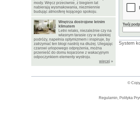
mody. Wręcz przeciwnie, z biegiem lat
nabierają wysmakowania, niezmiennie
budując atmosferę kojącego spokoju.
Wnętrza dostrojone letnim
Twój podp
klimatem
Letni relaks, niezależnie czy na
własnym tarasie czy w dalekiej
podróży, napełnia optymizmem i inspiruje, by
System ko
zatrzymać ten błogi nastrój na dłużej. Ulegając
czarowi urlopowego odprężenia, można
przenieść do domu kojarzone z wakacyjnym
odpoczynkiem elementy wystroju.
więcej
»
© Copy
Regulamin, Polityka Pry