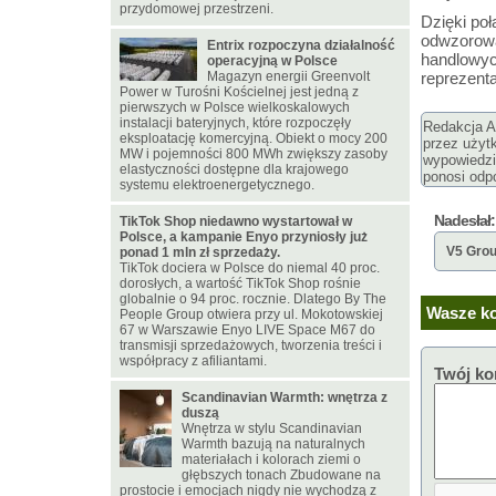
przydomowej przestrzeni.
Dzięki poł
odwzorowa
Entrix rozpoczyna działalność
handlowyc
operacyjną w Polsce
Magazyn energii Greenvolt
reprezent
Power w Turośni Kościelnej jest jedną z
pierwszych w Polsce wielkoskalowych
instalacji bateryjnych, które rozpoczęły
Redakcja Ar
eksploatację komercyjną. Obiekt o mocy 200
przez użyt
MW i pojemności 800 MWh zwiększy zasoby
wypowiedzi
elastyczności dostępne dla krajowego
ponosi odpo
systemu elektroenergetycznego.
Nadesłał:
TikTok Shop niedawno wystartował w
Polsce, a kampanie Enyo przyniosły już
V5 Gro
ponad 1 mln zł sprzedaży.
TikTok dociera w Polsce do niemal 40 proc.
dorosłych, a wartość TikTok Shop rośnie
globalnie o 94 proc. rocznie. Dlatego By The
Wasze ko
People Group otwiera przy ul. Mokotowskiej
67 w Warszawie Enyo LIVE Space M67 do
transmisji sprzedażowych, tworzenia treści i
współpracy z afiliantami.
Twój ko
Scandinavian Warmth: wnętrza z
duszą
Wnętrza w stylu Scandinavian
Warmth bazują na naturalnych
materiałach i kolorach ziemi o
głębszych tonach Zbudowane na
prostocie i emocjach nigdy nie wychodzą z