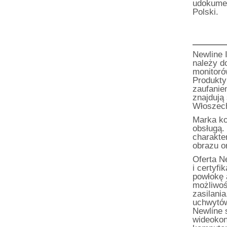
udokume
Polski.
Newline 
należy d
monitoró
Produkty
zaufanie
znajdują
Włoszech
Marka koj
obsługą.
charakte
obrazu o
Oferta N
i certyf
powłokę 
możliwoś
zasilania
uchwytów
Newline 
wideokon