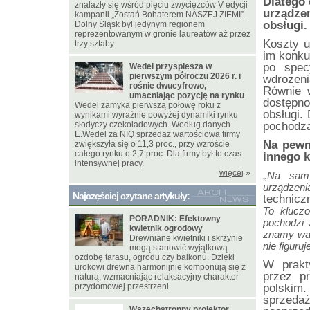
Dlatego 
znalazły się wśród pięciu zwycięzców V edycji
urządzen
kampanii „Zostań Bohaterem NASZEJ ZIEMI”.
obsługi
Dolny Śląsk był jedynym regionem
reprezentowanym w gronie laureatów aż przez
Koszty u
trzy sztaby.
im konku
po spec
Wedel przyspiesza w
pierwszym półroczu 2026 r. i
wdrożeni
rośnie dwucyfrowo,
Równie w
umacniając pozycję na rynku
dostępno
Wedel zamyka pierwszą połowę roku z
obsługi.
wynikami wyraźnie powyżej dynamiki rynku
słodyczy czekoladowych. Według danych
pochodząc
E.Wedel za NIQ sprzedaż wartościowa firmy
Na pewno
zwiększyła się o 11,3 proc., przy wzroście
całego rynku o 2,7 proc. Dla firmy był to czas
innego k
intensywnej pracy.
więcej
»
„
Na sam
urządzeni
Najczęściej czytane artykuły:
technicz
To kluczo
PORADNIK: Efektowny
pochodzi 
kwietnik ogrodowy
znamy war
Drewniane kwietniki i skrzynie
nie figuru
mogą stanowić wyjątkową
ozdobę tarasu, ogrodu czy balkonu. Dzięki
W prakt
urokowi drewna harmonijnie komponują się z
przez pr
naturą, wzmacniając relaksacyjny charakter
przydomowej przestrzeni.
polskim
sprzedaż
Wszechstronny projektor