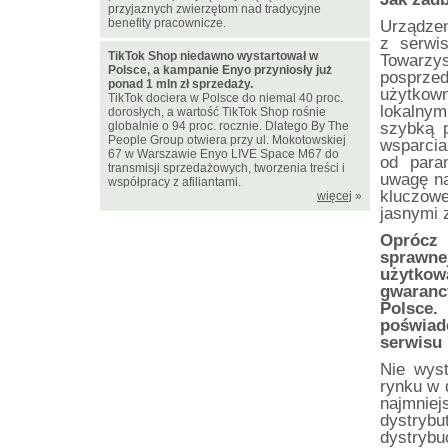
przyjaznych zwierzętom nad tradycyjne
benefity pracownicze.
Urządzen
z serwis
TikTok Shop niedawno wystartował w
Towarz
Polsce, a kampanie Enyo przyniosły już
posprzed
ponad 1 mln zł sprzedaży.
użytkown
TikTok dociera w Polsce do niemal 40 proc.
lokalnym
dorosłych, a wartość TikTok Shop rośnie
globalnie o 94 proc. rocznie. Dlatego By The
szybką p
People Group otwiera przy ul. Mokotowskiej
wsparcia
67 w Warszawie Enyo LIVE Space M67 do
od para
transmisji sprzedażowych, tworzenia treści i
uwagę na
współpracy z afiliantami.
kluczow
więcej
»
jasnymi 
Oprócz 
sprawne
użytko
gwaranc
Polsce
poświad
serwisu 
Nie wys
rynku w 
najmniej
dystryb
dystrybu