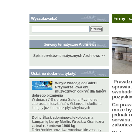
Wyszukiwarka:
Firmy i 
Serwisy tematyczne Archnews
Spis serwisów tematycznych Archnews >>
Ostatnio dodane artykuły:
Prawdzi
Winyle wracają do Galerii
sprawia,
Przymorze: dwa dni
swobodn
muzycznych odkryć dla fanów
dobrego brzmienia
pozyskiw
W dniach 7-8 sierpnia Galeria Przymorze
zaprasza mieszkańców Gdańska i okolic na
Co prawd
kolejny już kiermasz płyt winylowych.
może być
jednak r
Dolny Śląsk zdominował ekologiczną
serwisu,
kampanię Leroy Merlin. Wrocław Graniczna
zakończ
zebrał rekordowe 1960 kg
Dzierżoniów oraz dwa wrocławskie zespoły