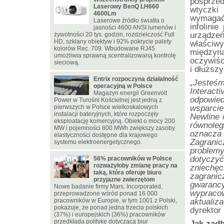
posprze
Laserowy BenQ LH660
wtyczki
4600Lm
wymagać
Laserowe źródło światła o
infolini
jasności 4600 ANSI lumenów i
urządzeń
żywotności 20 tys. godzin, rozdzielczość Full
HD, szklany obiektyw i 92% pokrycie palety
właści
kolorów Rec. 709. Wbudowane RJ45
międzyn
umożliwia sprawną scentralizowaną kontrolę
oczywiśc
sieciową.
i dłuższ
Entrix rozpoczyna działalność
„Jesteś
operacyjną w Polsce
Interact
Magazyn energii Greenvolt
odpowied
Power w Turośni Kościelnej jest jedną z
pierwszych w Polsce wielkoskalowych
wsparci
instalacji bateryjnych, które rozpoczęły
Newline 
eksploatację komercyjną. Obiekt o mocy 200
równole
MW i pojemności 800 MWh zwiększy zasoby
oznacz
elastyczności dostępne dla krajowego
Zagranic
systemu elektroenergetycznego.
problemy
dotyczy
56% pracowników w Polsce
rozważyłoby zmianę pracy na
zniechę
taką, która oferuje biuro
zagrani
przyjazne zwierzętom
gwaran
Nowe badanie firmy Mars, Incorporated,
wypraco
przeprowadzone wśród ponad 16 000
pracowników w Europie, w tym 1001 z Polski,
aktualiz
pokazuje, że ponad jedna trzecia polskich
dyrektor 
(37%) i europejskich (36%) pracowników
przedkłada politykę dotyczącą biur
Jak zad