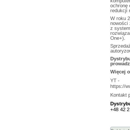
komputer
ochronę 
redukcji 
W roku 20
nowości 
z system
rozwiąza
One+).
Sprzedaż
autoryzo
Dystrybu
prowadz
Więcej o
YT -
https:/
Kontakt
Dystryb
+48 42 