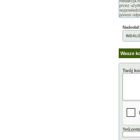
Redakcja Ar
przez użyt
wypowiedzi
ponosi odpo
Nadesłał:
INDAL
Wasze ko
Twój ko
Twój podp