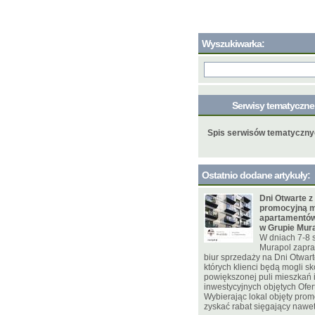
Wyszukiwarka:
Serwisy tematyczn
Spis serwisów tematyczn
Ostatnio dodane artykuły:
Dni Otwarte z
promocyjną m
apartamentów
w Grupie Mur
W dniach 7-8 
Murapol zapra
biur sprzedaży na Dni Otwar
których klienci będą mogli sk
powiększonej puli mieszkań
inwestycyjnych objętych Ofer
Wybierając lokal objęty pro
zyskać rabat sięgający nawet 