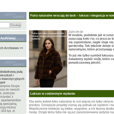
Futra naturalne wracają do łask – luksus i elegancja w 
2025-09-09
W modzie, podobnie jak w sztu
e Archnews
zataczają koło i to, co jeszcz
się zapomniane, nagle staje s
garderoby. Tak właśnie dzieje s
ych Archnews >>
naturalnymi, które przeżywają 
To już nie tylko symbol luksusu
świadomy wybór osób, które cen
ponadczasową jakość.
 dodatkową pulą
ieszkań i
 inwestycyjnych
apol
sierpnia Grupa
sza do swoich
te, podczas
Luksus w codziennym wydaniu
orzystać z
 i apartamentów
Dla wielu kobiet futro naturalne to coś więcej niż tylko okrycie
tą specjalną.
prestiżu. Dzisiejsze projekty różnią się jednak od ciężkich i m
mocją można
Współczesne kolekcje są lekkie, wygodne, a ich fasony dosko
303 tys. zł.
modę. Dzięki temu futra nie są już zarezerwowane jedynie na 