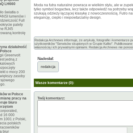
nQ LH660
Moda na futra naturalne powraca w wielkim stylu, ale w zupe
tylko symbol bogactwa, lecz także odpowiedź na potrzeby wsp
ło światła o
szukają odzieży łączącej klasykę z nowoczesnością. Futro nat
 ANSI lumenów i
elegancję, ciepło i niepowtarzalny design.
zdzielczość Full
okrycie palety
ne RJ45
zowaną kontrolę
Redakcja Archnews informuje, że artykuły, fotografie i komentarze 
użytkowników "Serwisów skupionych w Grupie Kafito". Publikowane m
zyna działalność
własnością i ich prywatnymi opiniami. Redakcja Archnews nie ponosi
 Polsce
ii Greenvolt
Nadesłał:
est jedną z
skalowych
redakcja
rozpoczęły
iekt o mocy 200
większy zasoby
krajowego
Wasze komentarze (0):
ego.
ków w Polsce
zmianę pracy na
Twój komentarz:
eruje biuro
ierzętom
corporated,
d 16 000
m 1001 z Polski,
ecia polskich
 pracowników
ą biur