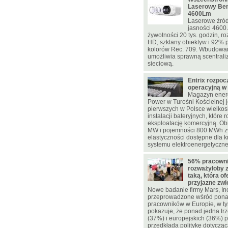
Laserowy Be
4600Lm
Laserowe źród
jasności 4600
żywotności 20 tys. godzin, ro
HD, szklany obiektyw i 92% p
kolorów Rec. 709. Wbudowa
umożliwia sprawną scentrali
sieciową.
Entrix rozpoc
operacyjną w
Magazyn energ
Power w Turośni Kościelnej j
pierwszych w Polsce wielko
instalacji bateryjnych, które 
eksploatację komercyjną. Ob
MW i pojemności 800 MWh z
elastyczności dostępne dla 
systemu elektroenergetyczn
56% pracowni
rozważyłoby 
taką, która of
przyjazne zw
Nowe badanie firmy Mars, In
przeprowadzone wśród pona
pracowników w Europie, w ty
pokazuje, że ponad jedna trz
(37%) i europejskich (36%)
przedkłada politykę dotycząc