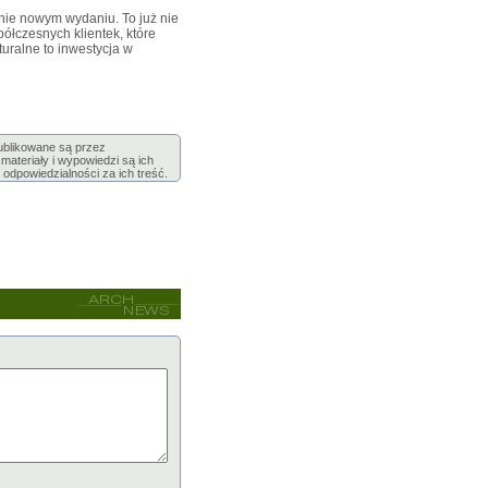
łnie nowym wydaniu. To już nie
ółczesnych klientek, które
uralne to inwestycja w
publikowane są przez
ateriały i wypowiedzi są ich
 odpowiedzialności za ich treść.