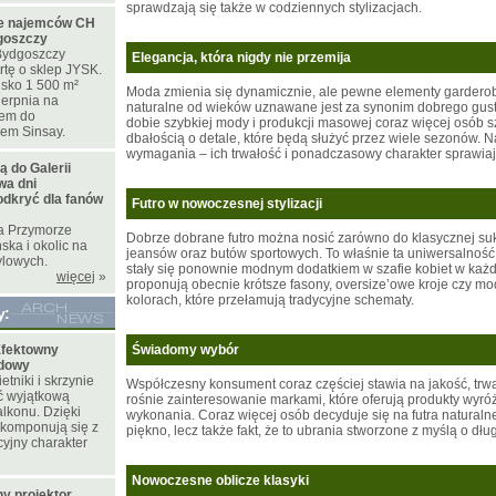
sprawdzają się także w codziennych stylizacjach.
ie najemców CH
goszczy
ydgoszczy
Elegancja, która nigdy nie przemija
rtę o sklep JYSK.
isko 1 500 m²
Moda zmienia się dynamicznie, ale pewne elementy garderob
ierpnia na
naturalne od wieków uznawane jest za synonim dobrego gustu 
iem do
dobie szybkiej mody i produkcji masowej coraz więcej osób
pem Sinsay.
dbałością o detale, które będą służyć przez wiele sezonów. Na
wymagania – ich trwałość i ponadczasowy charakter sprawiają,
ą do Galerii
wa dni
dkryć dla fanów
Futro w nowoczesnej stylizacji
ia Przymorze
Dobrze dobrane futro można nosić zarówno do klasycznej sukie
ka i okolic na
jeansów oraz butów sportowych. To właśnie ta uniwersalność 
ylowych.
stały się ponownie modnym dodatkiem w szafie kobiet w każd
więcej
»
proponują obecnie krótsze fasony, oversize’owe kroje czy m
kolorach, które przełamują tradycyjne schematy.
y:
fektowny
Świadomy wybór
odowy
tniki i skrzynie
Współczesny konsument coraz częściej stawia na jakość, trwa
ć wyjątkową
rośnie zainteresowanie markami, które oferują produkty wyró
lkonu. Dzięki
wykonania. Coraz więcej osób decyduje się na
futra naturaln
 komponują się z
piękno, lecz także fakt, że to ubrania stworzone z myślą o dł
yjny charakter
Nowoczesne oblicze klasyki
y projektor