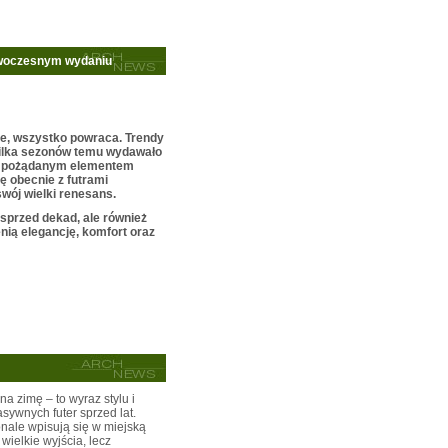
nowoczesnym wydaniu
ce, wszystko powraca. Trendy
e kilka sezonów temu wydawało
ię pożądanym elementem
ię obecnie z futrami
swój wielki renesans.
 sprzed dekad, ale również
ią elegancję, komfort oraz
 na zimę – to wyraz stylu i
asywnych futer sprzed lat.
nale wpisują się w miejską
wielkie wyjścia, lecz