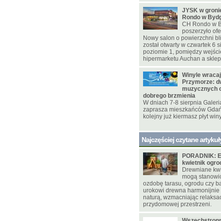
JYSK w gron
Rondo w Byd
CH Rondo w B
poszerzyło ofe
Nowy salon o powierzchni bl
został otwarty w czwartek 6 s
poziomie 1, pomiędzy wejśc
hipermarketu Auchan a skle
Winyle wracaj
Przymorze: d
muzycznych o
dobrego brzmienia
W dniach 7-8 sierpnia Galer
zaprasza mieszkańców Gdańs
kolejny już kiermasz płyt win
Najczęściej czytane artykuł
PORADNIK: E
kwietnik ogr
Drewniane kwie
mogą stanowi
ozdobę tarasu, ogrodu czy ba
urokowi drewna harmonijnie
naturą, wzmacniając relaksac
przydomowej przestrzeni.
Wszechstronn