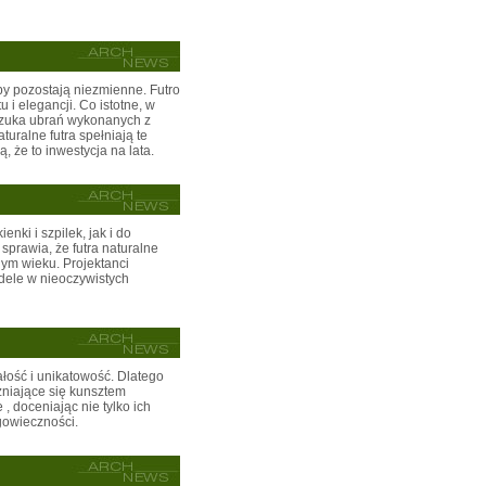
y pozostają niezmienne. Futro
i elegancji. Co istotne, w
 szuka ubrań wykonanych z
turalne futra spełniają te
 że to inwestycja na lata.
nki i szpilek, jak i do
sprawia, że futra naturalne
ym wieku. Projektanci
odele w nieoczywistych
łość i unikatowość. Dlatego
żniające się kunsztem
e
, doceniając nie tylko ich
ugowieczności.