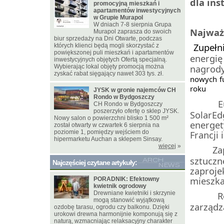
dla in
promocyjną mieszkań i
apartamentów inwestycyjnych
w Grupie Murapol
W dniach 7-8 sierpnia Grupa
Najważn
Murapol zaprasza do swoich
biur sprzedaży na Dni Otwarte, podczas
Zupełn
których klienci będą mogli skorzystać z
·
powiększonej puli mieszkań i apartamentów
energi
inwestycyjnych objętych Ofertą specjalną.
nagrod
Wybierając lokal objęty promocją można
zyskać rabat sięgający nawet 303 tys. zł.
nowych fu
roku
JYSK w gronie najemców CH
Rondo w Bydgoszczy
E
CH Rondo w Bydgoszczy
·
poszerzyło ofertę o sklep JYSK.
SolarEd
Nowy salon o powierzchni blisko 1 500 m²
energet
został otwarty w czwartek 6 sierpnia na
Francji 
poziomie 1, pomiędzy wejściem do
hipermarketu Auchan a sklepem Sinsay.
więcej
»
Za
·
sztucz
Najczęściej czytane artykuły:
zaproje
mieszka
PORADNIK: Efektowny
kwietnik ogrodowy
R
Drewniane kwietniki i skrzynie
·
mogą stanowić wyjątkową
zarządz
ozdobę tarasu, ogrodu czy balkonu. Dzięki
urokowi drewna harmonijnie komponują się z
naturą, wzmacniając relaksacyjny charakter