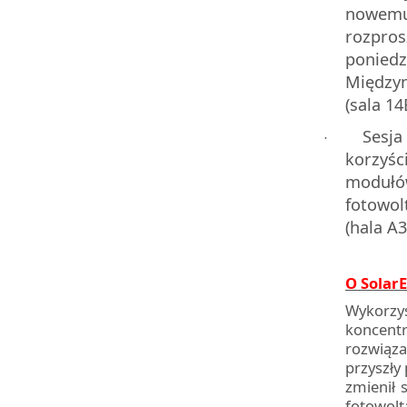
nowemu
rozpro
ponied
Między
(sala 14
Sesja
·
korzyś
moduł
fotowol
(hala A3
O Solar
Wykorzy
koncentr
rozwiąza
przyszły
zmienił 
fotowolt