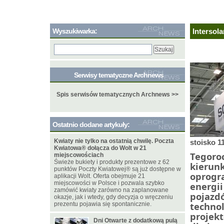
Wyszukiwarka:
Intersola
Serwisy tematyczne Archnews
Spis serwisów tematycznych Archnews >>
Ostatnio dodane artykuły:
Kwiaty nie tylko na ostatnią chwilę. Poczta
stoisko 11
Kwiatowa® dołącza do Wolt w 21
Tegoro
miejscowościach
Świeże bukiety i produkty prezentowe z 62
kieru
punktów Poczty Kwiatowej® są już dostępne w
oprogr
aplikacji Wolt. Oferta obejmuje 21
miejscowości w Polsce i pozwala szybko
energi
zamówić kwiaty zarówno na zaplanowane
pojaz
okazje, jak i wtedy, gdy decyzja o wręczeniu
techno
prezentu pojawia się spontanicznie.
projek
Dni Otwarte z dodatkową pulą