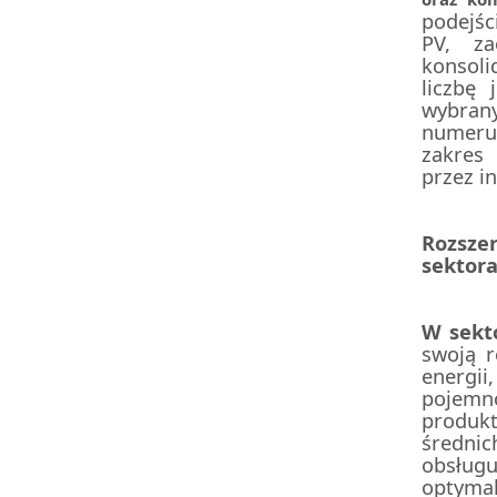
podejś
PV, za
konsol
liczbę
wybran
numeru 
zakres
przez i
Rozsz
sektor
W sekt
swoją 
energi
pojemn
produk
średni
obsług
optyma