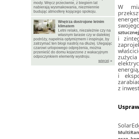
mody. Wręcz przeciwnie, z biegiem lat
W mia
nabierają wysmakowania, niezmiennie
przeks
budując atmosferę kojącego spokoju.
energe
Wnętrza dostrojone letnim
swoje
klimatem
Letni relaks, niezależnie czy na
sztucznej
własnym tarasie czy w dalekiej
i zint
podróży, napełnia optymizmem i inspiruje, by
zaproje
zatrzymać ten błogi nastrój na dłużej. Ulegając
czarowi urlopowego odprężenia, można
właścic
przenieść do domu kojarzone z wakacyjnym
zużyci
odpoczynkiem elementy wystroju.
więcej
»
elektr
energią
i eksp
zarabia
z inwes
Uspraw
SolarE
MultiRan
oraz ko