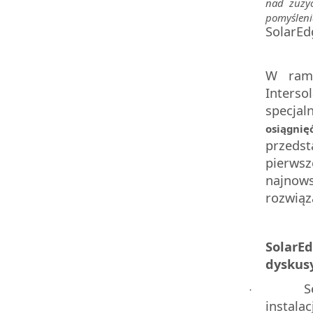
nad zużyc
pomyśleni
SolarEd
W rama
Interso
specja
osiągnię
przeds
pierwsz
najnow
rozwiąz
Solar
dyskus
S
·
instal