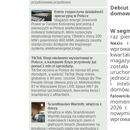
przydomowej przestrzeni.
Debiut
domow
Entrix rozpoczyna działalność
operacyjną w Polsce
Magazyn energii Greenvolt
Power w Turośni Kościelnej jest jedną z
pierwszych w Polsce wielkoskalowych
W segm
instalacji bateryjnych, które rozpoczęły
raz pie
eksploatację komercyjną. Obiekt o mocy 200
MW i pojemności 800 MWh zwiększy zasoby
Nexis i
elastyczności dostępne dla krajowego
wprowa
systemu elektroenergetycznego.
kwart
TikTok Shop niedawno wystartował w
magazy
Polsce, a kampanie Enyo przyniosły już
została
ponad 1 mln zł sprzedaży.
urucho
TikTok dociera w Polsce do niemal 40 proc.
dorosłych, a wartość TikTok Shop rośnie
jednocz
globalnie o 94 proc. rocznie. Dlatego By The
i intel
People Group otwiera przy ul. Mokotowskiej
67 w Warszawie Enyo LIVE Space M67 do
domów.
transmisji sprzedażowych, tworzenia treści i
współpracy z afiliantami.
falowni
moment
Scandinavian Warmth: wnętrza z
2026 r.
duszą
nowymi
Wnętrza w stylu Scandinavian
Warmth bazują na naturalnych
wprowad
materiałach i kolorach ziemi o
głębszych tonach Zbudowane na
prostocie i emocjach nigdy nie wychodzą z