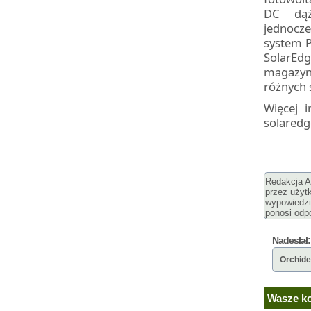
DC dąż
jednocz
system P
SolarEdg
magazyn
różnych
Więcej 
solared
Redakcja Ar
przez użyt
wypowiedzi
ponosi odpo
Nadesłał:
Orchid
Wasze ko