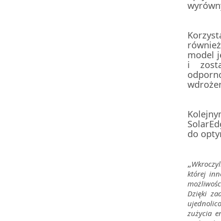
wyrówny
Korzyst
równie
model j
i zost
odporno
wdrożen
Kolejn
SolarEd
do opty
„
Wkroczyl
której in
możliwośc
Dzięki za
ujednolic
zużycia e