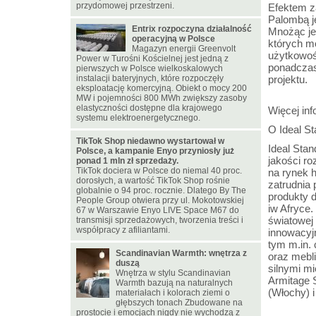
przydomowej przestrzeni.
Efektem za
Palombą j
Entrix rozpoczyna działalność
Mnożąc je 
operacyjną w Polsce
których m
Magazyn energii Greenvolt
użytkowośc
Power w Turośni Kościelnej jest jedną z
ponadczas
pierwszych w Polsce wielkoskalowych
instalacji bateryjnych, które rozpoczęły
projektu.
eksploatację komercyjną. Obiekt o mocy 200
MW i pojemności 800 MWh zwiększy zasoby
elastyczności dostępne dla krajowego
Więcej inf
systemu elektroenergetycznego.
O Ideal St
TikTok Shop niedawno wystartował w
Ideal Stan
Polsce, a kampanie Enyo przyniosły już
jakości r
ponad 1 mln zł sprzedaży.
TikTok dociera w Polsce do niemal 40 proc.
na rynek h
dorosłych, a wartość TikTok Shop rośnie
zatrudnia
globalnie o 94 proc. rocznie. Dlatego By The
produkty 
People Group otwiera przy ul. Mokotowskiej
iw Afryce.
67 w Warszawie Enyo LIVE Space M67 do
światowej 
transmisji sprzedażowych, tworzenia treści i
współpracy z afiliantami.
innowacyj
tym m.in. 
Scandinavian Warmth: wnętrza z
oraz mebl
duszą
silnymi mi
Wnętrza w stylu Scandinavian
Armitage 
Warmth bazują na naturalnych
(Włochy) 
materiałach i kolorach ziemi o
głębszych tonach Zbudowane na
prostocie i emocjach nigdy nie wychodzą z