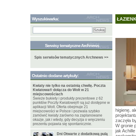
Wyszukiwarka:
ŁAZIEN
Serwisy tematyczne Archnews
Spis serwisów tematycznych Archnews >>
Ostatnio dodane artykuły:
Kwiaty nie tylko na ostatnią chwilę. Poczta
Kwiatowa® dołącza do Wolt w 21
miejscowościach
Świeże bukiety i produkty prezentowe z 62
punktów Poczty Kwiatowej® są już dostępne w
aplikacji Wolt. Oferta obejmuje 21
higienę, a
miejscowości w Polsce i pozwala szybko
projektant
zamówić kwiaty zarówno na zaplanowane
okazje, jak i wtedy, gdy decyzja o wręczeniu
zaczęła by
prezentu pojawia się spontanicznie.
W gronie 
jak Achill
Dni Otwarte z dodatkową pulą
znakomite