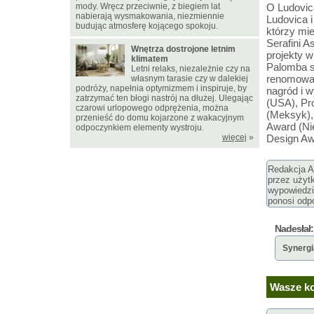
mody. Wręcz przeciwnie, z biegiem lat
O Ludovic
nabierają wysmakowania, niezmiennie
Ludovica i
budując atmosferę kojącego spokoju.
którzy mie
Serafini A
Wnętrza dostrojone letnim
projekty w
klimatem
Palomba są
Letni relaks, niezależnie czy na
renomowan
własnym tarasie czy w dalekiej
podróży, napełnia optymizmem i inspiruje, by
nagród i 
zatrzymać ten błogi nastrój na dłużej. Ulegając
(USA), Pr
czarowi urlopowego odprężenia, można
(Meksyk),
przenieść do domu kojarzone z wakacyjnym
Award (Nie
odpoczynkiem elementy wystroju.
więcej
»
Design Awa
Redakcja Ar
przez użyt
wypowiedzi
ponosi odpo
Nadesłał:
Synerg
Wasze ko