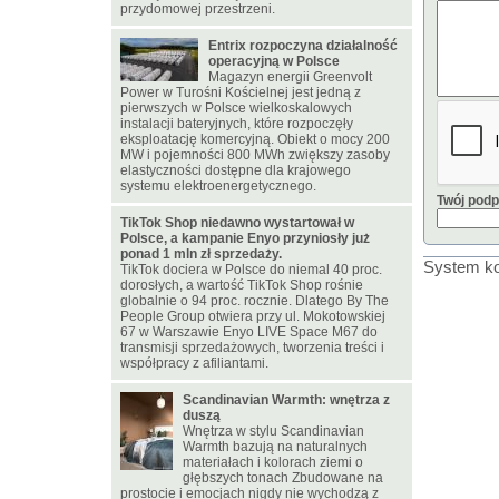
przydomowej przestrzeni.
Entrix rozpoczyna działalność
operacyjną w Polsce
Magazyn energii Greenvolt
Power w Turośni Kościelnej jest jedną z
pierwszych w Polsce wielkoskalowych
instalacji bateryjnych, które rozpoczęły
eksploatację komercyjną. Obiekt o mocy 200
MW i pojemności 800 MWh zwiększy zasoby
elastyczności dostępne dla krajowego
systemu elektroenergetycznego.
Twój podp
TikTok Shop niedawno wystartował w
Polsce, a kampanie Enyo przyniosły już
ponad 1 mln zł sprzedaży.
System ko
TikTok dociera w Polsce do niemal 40 proc.
dorosłych, a wartość TikTok Shop rośnie
globalnie o 94 proc. rocznie. Dlatego By The
People Group otwiera przy ul. Mokotowskiej
67 w Warszawie Enyo LIVE Space M67 do
transmisji sprzedażowych, tworzenia treści i
współpracy z afiliantami.
Scandinavian Warmth: wnętrza z
duszą
Wnętrza w stylu Scandinavian
Warmth bazują na naturalnych
materiałach i kolorach ziemi o
głębszych tonach Zbudowane na
prostocie i emocjach nigdy nie wychodzą z