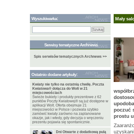
Wyszukiwarka:
Mały sal
Serwisy tematyczne Archnews
Spis serwisów tematycznych Archnews >>
Ostatnio dodane artykuły:
Kwiaty nie tylko na ostatnią chwilę. Poczta
Kwiatowa® dołącza do Wolt w 21
współbr
miejscowościach
dostoso
Świeże bukiety i produkty prezentowe z 62
punktów Poczty Kwiatowej® są już dostępne w
upodoba
aplikacji Wolt. Oferta obejmuje 21
poczuć s
miejscowości w Polsce i pozwala szybko
zamówić kwiaty zarówno na zaplanowane
prostu u
okazje, jak i wtedy, gdy decyzja o wręczeniu
prezentu pojawia się spontanicznie.
Zaaranż
uzyskani
Dni Otwarte z dodatkową pulą