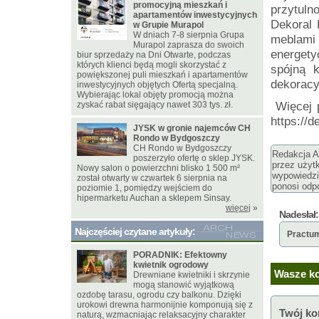
promocyjną mieszkań i
przytul
apartamentów inwestycyjnych
Dekoral 
w Grupie Murapol
W dniach 7-8 sierpnia Grupa
meblam
Murapol zaprasza do swoich
energety
biur sprzedaży na Dni Otwarte, podczas
których klienci będą mogli skorzystać z
spójną 
powiększonej puli mieszkań i apartamentów
dekoracy
inwestycyjnych objętych Ofertą specjalną.
Wybierając lokal objęty promocją można
zyskać rabat sięgający nawet 303 tys. zł.
Więcej 
https://d
JYSK w gronie najemców CH
Rondo w Bydgoszczy
CH Rondo w Bydgoszczy
Redakcja Ar
poszerzyło ofertę o sklep JYSK.
przez użyt
Nowy salon o powierzchni blisko 1 500 m²
wypowiedzi
został otwarty w czwartek 6 sierpnia na
ponosi odpo
poziomie 1, pomiędzy wejściem do
hipermarketu Auchan a sklepem Sinsay.
więcej
»
Nadesłał:
Najczęściej czytane artykuły:
Practu
PORADNIK: Efektowny
kwietnik ogrodowy
Wasze ko
Drewniane kwietniki i skrzynie
mogą stanowić wyjątkową
ozdobę tarasu, ogrodu czy balkonu. Dzięki
urokowi drewna harmonijnie komponują się z
Twój ko
naturą, wzmacniając relaksacyjny charakter