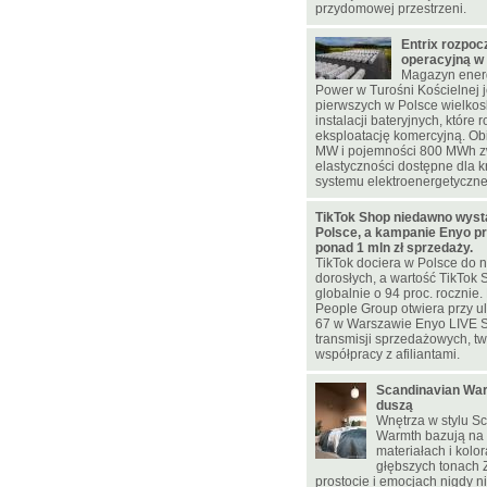
przydomowej przestrzeni.
Entrix rozpoc
operacyjną w
Magazyn energ
Power w Turośni Kościelnej j
pierwszych w Polsce wielko
instalacji bateryjnych, które 
eksploatację komercyjną. Ob
MW i pojemności 800 MWh z
elastyczności dostępne dla 
systemu elektroenergetyczn
TikTok Shop niedawno wyst
Polsce, a kampanie Enyo pr
ponad 1 mln zł sprzedaży.
TikTok dociera w Polsce do n
dorosłych, a wartość TikTok 
globalnie o 94 proc. rocznie
People Group otwiera przy u
67 w Warszawie Enyo LIVE 
transmisji sprzedażowych, two
współpracy z afiliantami.
Scandinavian War
duszą
Wnętrza w stylu S
Warmth bazują na 
materiałach i kolo
głębszych tonach
prostocie i emocjach nigdy 