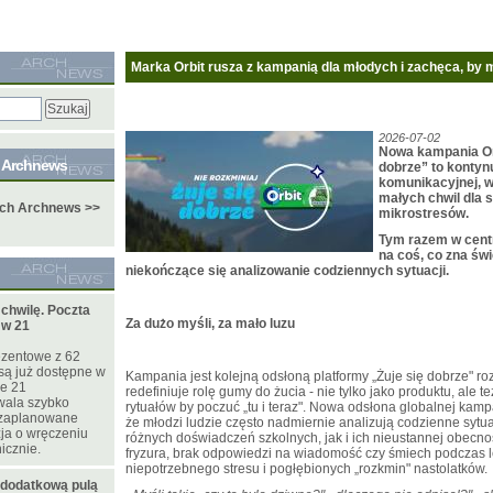
Marka Orbit rusza z kampanią dla młodych i zachęca, by 
2026-07-02
Nowa kampania Orb
e Archnews
dobrze” to kontyn
komunikacyjnej, w
małych chwil dla 
ych Archnews >>
mikrostresów.
Tym razem w cent
na coś, co zna świ
niekończące się analizowanie codziennych sytuacji.
 chwilę. Poczta
Za dużo myśli, za mało luzu
 w 21
ezentowe z 62
są już dostępne w
Kampania jest kolejną odsłoną platformy „Żuje się dobrze" ro
je 21
redefiniuje rolę gumy do żucia - nie tylko jako produktu, ale
wala szybko
rytuałów by poczuć „tu i teraz". Nowa odsłona globalnej kampa
 zaplanowane
że młodzi ludzie często nadmiernie analizują codzienne sytua
zja o wręczeniu
różnych doświadczeń szkolnych, jak i ich nieustannej obecno
icznie.
fryzura, brak odpowiedzi na wiadomość czy śmiech podczas l
niepotrzebnego stresu i pogłębionych „rozkmin" nastolatków.
 dodatkową pulą