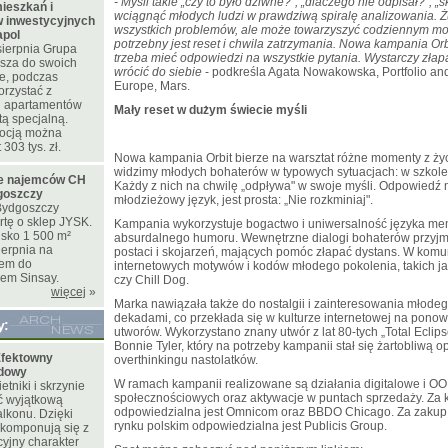
- Myśli takie „czy to było dziwne?", „dlaczego nie odpisał?", „
ieszkań i
wciągnąć młodych ludzi w prawdziwą spiralę analizowania. 
 inwestycyjnych
wszystkich problemów, ale może towarzyszyć codziennym mo
apol
potrzebny jest reset i chwila zatrzymania. Nowa kampania Orb
sierpnia Grupa
trzeba mieć odpowiedzi na wszystkie pytania. Wystarczy złapa
sza do swoich
wrócić do siebie
- podkreśla Agata Nowakowska, Portfolio an
te, podczas
Europe, Mars.
orzystać z
 i apartamentów
Mały reset w dużym świecie myśli
tą specjalną.
mocją można
303 tys. zł.
Nowa kampania Orbit bierze na warsztat różne momenty z życ
widzimy młodych bohaterów w typowych sytuacjach: w szkol
ie najemców CH
Każdy z nich na chwilę „odpływa" w swoje myśli. Odpowiedź 
goszczy
młodzieżowy język, jest prosta: „Nie rozkminiaj".
ydgoszczy
rtę o sklep JYSK.
Kampania wykorzystuje bogactwo i uniwersalność języka me
isko 1 500 m²
absurdalnego humoru. Wewnętrzne dialogi bohaterów przyjm
ierpnia na
postaci i skojarzeń, mających pomóc złapać dystans. W komu
iem do
internetowych motywów i kodów młodego pokolenia, takich ja
pem Sinsay.
czy Chill Dog.
więcej
»
Marka nawiązała także do nostalgii i zainteresowania młode
dekadami, co przekłada się w kulturze internetowej na pono
y:
utworów. Wykorzystano znany utwór z lat 80-tych „Total Eclips
Bonnie Tyler, który na potrzeby kampanii stał się żartobliwą
fektowny
overthinkingu nastolatków.
odowy
W ramach kampanii realizowane są działania digitalowe i O
tniki i skrzynie
społecznościowych oraz aktywacje w puntach sprzedaży. Za 
ć wyjątkową
odpowiedzialna jest Omnicom oraz BBDO Chicago. Za zakup
lkonu. Dzięki
rynku polskim odpowiedzialna jest Publicis Group.
 komponują się z
yjny charakter