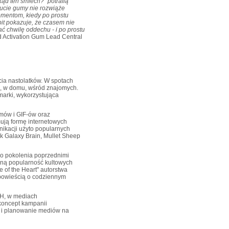
skąd ten śmiech?" potrafią
Żucie gumy nie rozwiąże
mentom, kiedy po prostu
it
pokazuje, że czasem nie
ć chwilę oddechu - i po prostu
d Activation Gum Lead Central
ia nastolatków. W spotach
e, w domu, wśród znajomych.
marki, wykorzystująca
mów i GIF-ów oraz
ują formę internetowych
nikacji użyto popularnych
k Galaxy Brain, Mullet Sheep
go pokolenia poprzednimi
wną popularność kultowych
e of the Heart" autorstwa
 opowieścią o codziennym
OH, w mediach
koncept kampanii
 i planowanie mediów na