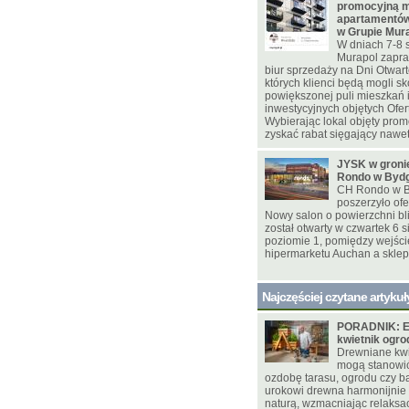
promocyjną m
apartamentów
w Grupie Mur
W dniach 7-8 
Murapol zapra
biur sprzedaży na Dni Otwar
których klienci będą mogli sk
powiększonej puli mieszkań
inwestycyjnych objętych Ofer
Wybierając lokal objęty pro
zyskać rabat sięgający nawet 
JYSK w gron
Rondo w Byd
CH Rondo w B
poszerzyło ofe
Nowy salon o powierzchni bl
został otwarty w czwartek 6 s
poziomie 1, pomiędzy wejśc
hipermarketu Auchan a skle
Najczęściej czytane artykuł
PORADNIK: E
kwietnik ogr
Drewniane kwie
mogą stanowi
ozdobę tarasu, ogrodu czy ba
urokowi drewna harmonijnie
naturą, wzmacniając relaksac