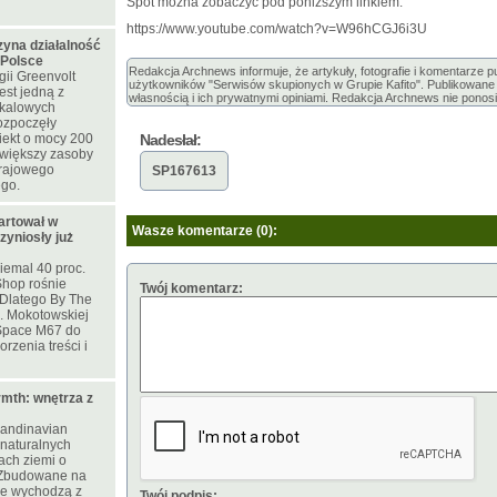
Spot można zobaczyć pod poniższym linkiem:
https://www.youtube.com/watch?v=W96hCGJ6i3U
zyna działalność
 Polsce
Redakcja Archnews informuje, że artykuły, fotografie i komentarze 
ii Greenvolt
użytkowników "Serwisów skupionych w Grupie Kafito". Publikowane m
est jedną z
własnością i ich prywatnymi opiniami. Redakcja Archnews nie ponosi
skalowych
rozpoczęły
iekt o mocy 200
Nadesłał:
większy zasoby
krajowego
SP167613
ego.
artował w
Wasze komentarze (0):
zyniosły już
iemal 40 proc.
Shop rośnie
Twój komentarz:
. Dlatego By The
l. Mokotowskiej
Space M67 do
rzenia treści i
mth: wnętrza z
candinavian
naturalnych
rach ziemi o
 Zbudowane na
nie wychodzą z
Twój podpis: