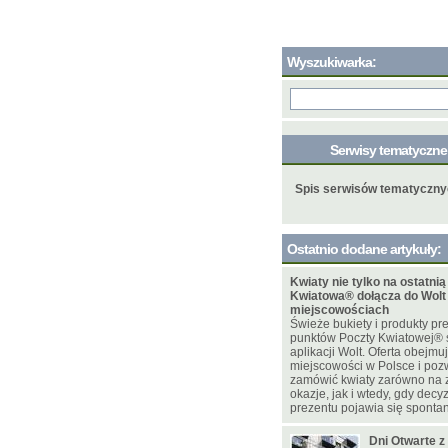
Wyszukiwarka:
Serwisy tematyczn
Spis serwisów tematyczn
Ostatnio dodane artykuły:
Kwiaty nie tylko na ostatnią
Kwiatowa® dołącza do Wolt
miejscowościach
Świeże bukiety i produkty pr
punktów Poczty Kwiatowej® 
aplikacji Wolt. Oferta obejmu
miejscowości w Polsce i poz
zamówić kwiaty zarówno na
okazje, jak i wtedy, gdy decy
prezentu pojawia się spontan
Dni Otwarte z