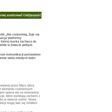
mniej analizować codzienność
it „Nie rozkminiaj. Żuje się
uacja platformy
 której marka zachęca do
siebie w świecie pełnym
rum komunikacji postawiono
etnie wielu młodych ludzi:
zwijanej przez Mars, która
 też elementu codziennych
nii opiera się na obserwacji,
cje, które wynikają zarówno z
ści w świecie online. Nowa
ekcji mogą stać się źródłem