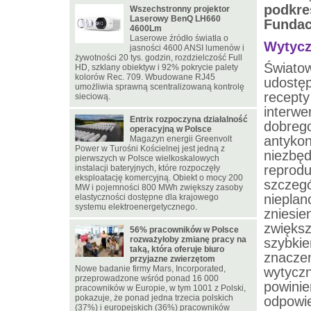
podkre
Wszechstronny projektor
Laserowy BenQ LH660
Fundac
4600Lm
Laserowe źródło światła o
Wytyc
jasności 4600 ANSI lumenów i
żywotności 20 tys. godzin, rozdzielczość Full
Świato
HD, szklany obiektyw i 92% pokrycie palety
kolorów Rec. 709. Wbudowane RJ45
udostę
umożliwia sprawną scentralizowaną kontrolę
recepty
sieciową.
interwe
Entrix rozpoczyna działalność
dobre
operacyjną w Polsce
antykon
Magazyn energii Greenvolt
Power w Turośni Kościelnej jest jedną z
niezb
pierwszych w Polsce wielkoskalowych
reprod
instalacji bateryjnych, które rozpoczęły
eksploatację komercyjną. Obiekt o mocy 200
szczegó
MW i pojemności 800 MWh zwiększy zasoby
nieplan
elastyczności dostępne dla krajowego
systemu elektroenergetycznego.
zniesi
zwięks
56% pracowników w Polsce
rozważyłoby zmianę pracy na
szybki
taką, która oferuje biuro
znacze
przyjazne zwierzętom
Nowe badanie firmy Mars, Incorporated,
wytyczn
przeprowadzone wśród ponad 16 000
powin
pracowników w Europie, w tym 1001 z Polski,
pokazuje, że ponad jedna trzecia polskich
odpowie
(37%) i europejskich (36%) pracowników