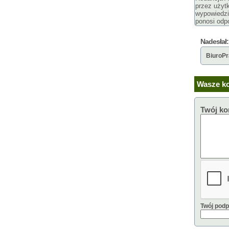
przez użyt
wypowiedzi
ponosi odpo
Nadesłał:
BiuroP
Wasze ko
Twój ko
Twój podp