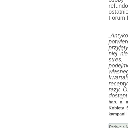
refund
ostatn
Forum f
„Antyk
potwie
przyjęt
niej ni
stres
podej
własne
kwartal
recept
razy. O
dostępu
hab. n. 
Kobiety 
kampanii
Redakcja Ar