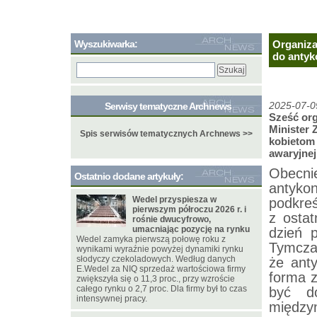
Wyszukiwarka:
Organiza
do antyk
Serwisy tematyczne Archnews
2025-07-0
Sześć org
Minister 
Spis serwisów tematycznych Archnews >>
kobietom
awaryjnej
Obecnie
Ostatnio dodane artykuły:
antyk
Wedel przyspiesza w
podkreś
pierwszym półroczu 2026 r. i
z ostat
rośnie dwucyfrowo,
umacniając pozycję na rynku
dzień 
Wedel zamyka pierwszą połowę roku z
Tymcza
wynikami wyraźnie powyżej dynamiki rynku
słodyczy czekoladowych. Według danych
że ant
E.Wedel za NIQ sprzedaż wartościowa firmy
forma z
zwiększyła się o 11,3 proc., przy wzroście
całego rynku o 2,7 proc. Dla firmy był to czas
być d
intensywnej pracy.
międzyn