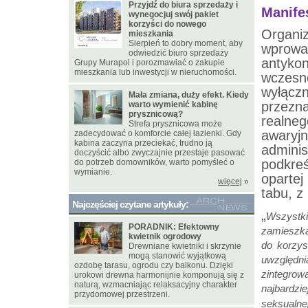
Przyjdź do biura sprzedaży i
Manife
wynegocjuj swój pakiet
korzyści do nowego
Organi
mieszkania
Sierpień to dobry moment, aby
wprowa
odwiedzić biuro sprzedaży
antyko
Grupy Murapol i porozmawiać o zakupie
mieszkania lub inwestycji w nieruchomości.
wczes
wyłąc
Mała zmiana, duży efekt. Kiedy
przezn
warto wymienić kabinę
prysznicową?
realne
Strefa prysznicowa może
awary
zadecydować o komforcie całej łazienki. Gdy
kabina zaczyna przeciekać, trudno ją
admini
doczyścić albo zwyczajnie przestaje pasować
podkre
do potrzeb domowników, warto pomyśleć o
wymianie.
opartej
więcej
»
tabu, z
Najczęściej czytane artykuły:
„
Wszystk
PORADNIK: Efektowny
zamieszka
kwietnik ogrodowy
do korzys
Drewniane kwietniki i skrzynie
mogą stanowić wyjątkową
uwzględni
ozdobę tarasu, ogrodu czy balkonu. Dzięki
zintegro
urokowi drewna harmonijnie komponują się z
naturą, wzmacniając relaksacyjny charakter
najbardz
przydomowej przestrzeni.
seksualn