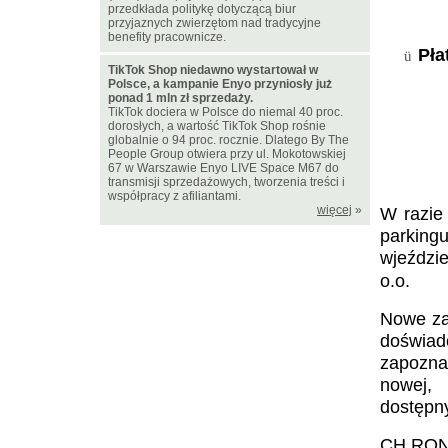
przedkłada politykę dotyczącą biur
przyjaznych zwierzętom nad tradycyjne
benefity pracownicze.
Pła
ü
TikTok Shop niedawno wystartował w
Polsce, a kampanie Enyo przyniosły już
ponad 1 mln zł sprzedaży.
TikTok dociera w Polsce do niemal 40 proc.
dorosłych, a wartość TikTok Shop rośnie
globalnie o 94 proc. rocznie. Dlatego By The
People Group otwiera przy ul. Mokotowskiej
67 w Warszawie Enyo LIVE Space M67 do
transmisji sprzedażowych, tworzenia treści i
współpracy z afiliantami.
więcej
»
W razie
parking
wjeździ
o.o.
Nowe za
doświad
zapozna
nowej, 
dostępny
CH ROND