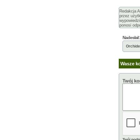
Redakcja Ar
przez użyt
wypowiedzi
ponosi odpo
Nadesłał:
Orchid
Wasze ko
Twój ko
Twój podp