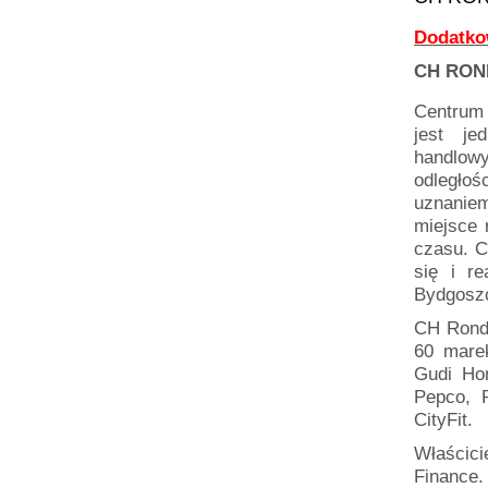
Dodatko
CH RO
Centrum
jest jed
handlo
odległoś
uznaniem
miejsce 
czasu. C
się i re
Bydgosz
CH Rondo
60 marek
Gudi Ho
Pepco, 
CityFit.
Właścic
Finance.