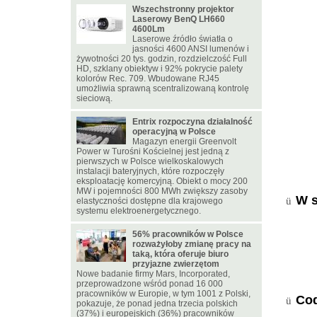
Wszechstronny projektor
Laserowy BenQ LH660
4600Lm
Laserowe źródło światła o
jasności 4600 ANSI lumenów i
żywotności 20 tys. godzin, rozdzielczość Full
HD, szklany obiektyw i 92% pokrycie palety
kolorów Rec. 709. Wbudowane RJ45
umożliwia sprawną scentralizowaną kontrolę
sieciową.
Entrix rozpoczyna działalność
operacyjną w Polsce
Magazyn energii Greenvolt
Power w Turośni Kościelnej jest jedną z
pierwszych w Polsce wielkoskalowych
instalacji bateryjnych, które rozpoczęły
eksploatację komercyjną. Obiekt o mocy 200
MW i pojemności 800 MWh zwiększy zasoby
W s
ü
elastyczności dostępne dla krajowego
systemu elektroenergetycznego.
56% pracowników w Polsce
rozważyłoby zmianę pracy na
taką, która oferuje biuro
przyjazne zwierzętom
Nowe badanie firmy Mars, Incorporated,
przeprowadzone wśród ponad 16 000
pracowników w Europie, w tym 1001 z Polski,
Cod
ü
pokazuje, że ponad jedna trzecia polskich
(37%) i europejskich (36%) pracowników