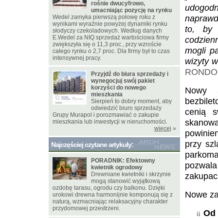
rośnie dwucyfrowo,
udogod
umacniając pozycję na rynku
naprawd
Wedel zamyka pierwszą połowę roku z
wynikami wyraźnie powyżej dynamiki rynku
to, by
słodyczy czekoladowych. Według danych
E.Wedel za NIQ sprzedaż wartościowa firmy
codzien
zwiększyła się o 11,3 proc., przy wzroście
mogli p
całego rynku o 2,7 proc. Dla firmy był to czas
intensywnej pracy.
wizyty
RONDO
Przyjdź do biura sprzedaży i
wynegocjuj swój pakiet
korzyści do nowego
Nowy s
mieszkania
bezbilet
Sierpień to dobry moment, aby
odwiedzić biuro sprzedaży
cenią s
Grupy Murapol i porozmawiać o zakupie
skanowa
mieszkania lub inwestycji w nieruchomości.
więcej
»
powinien
przy szl
Najczęściej czytane artykuły:
parkoma
PORADNIK: Efektowny
pozwala 
kwietnik ogrodowy
Drewniane kwietniki i skrzynie
zakupach
mogą stanowić wyjątkową
ozdobę tarasu, ogrodu czy balkonu. Dzięki
Nowe zas
urokowi drewna harmonijnie komponują się z
naturą, wzmacniając relaksacyjny charakter
przydomowej przestrzeni.
Od 
ü