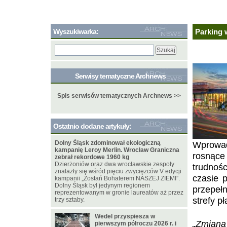
Wyszukiwarka:
Parking 
Serwisy tematyczne Archnews
Spis serwisów tematycznych Archnews >>
Ostatnio dodane artykuły:
Dolny Śląsk zdominował ekologiczną
Wprowad
kampanię Leroy Merlin. Wrocław Graniczna
rosnące
zebrał rekordowe 1960 kg
Dzierżoniów oraz dwa wrocławskie zespoły
trudnoś
znalazły się wśród pięciu zwycięzców V edycji
czasie 
kampanii „Zostań Bohaterem NASZEJ ZIEMI”.
Dolny Śląsk był jedynym regionem
przepeł
reprezentowanym w gronie laureatów aż przez
strefy p
trzy sztaby.
Wedel przyspiesza w
„Zmiana
pierwszym półroczu 2026 r. i