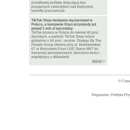
przedkłada politykę dotyczącą biur
przyjaznych zwierzętom nad tradycyjne
benefity pracownicze.
TikTok Shop niedawno wystartował w
Polsce, a kampanie Enyo przyniosły już
ponad 1 mln zł sprzedaży.
TikTok dociera w Polsce do niemal 40 proc.
dorosłych, a wartość TikTok Shop rośnie
globalnie o 94 proc. rocznie. Dlatego By The
People Group otwiera przy ul. Mokotowskiej
67 w Warszawie Enyo LIVE Space M67 do
transmisji sprzedażowych, tworzenia treści i
współpracy z afiliantami.
więcej
»
© Copy
Regulamin, Polityka Pry