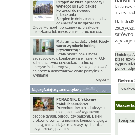
Balisto 
Przyjdź do biura sprzedaży i
laskowyc
wynegocjuj swój pakiet
korzyści do nowego
pracy, sz
mieszkania
Sierpień to dobry moment, aby
Balisto®
odwiedzić biuro sprzedaży
estetycz
Grupy Murapol i porozmawiać o zakupie
mieszkania lub inwestycji w nieruchomości.
zarówno 
wpasuje 
Mała zmiana, duży efekt. Kiedy
warto wymienić kabinę
prysznicową?
Strefa prysznicowa może
Redakcja Ar
zadecydować o komforcie całej łazienki. Gdy
przez użyt
kabina zaczyna przeciekać, trudno ją
wypowiedzi
doczyścić albo zwyczajnie przestaje pasować
ponosi odpo
do potrzeb domowników, warto pomyśleć o
wymianie.
więcej
»
Nadesłał:
ewakow
Najczęściej czytane artykuły:
PORADNIK: Efektowny
kwietnik ogrodowy
Wasze ko
Drewniane kwietniki i skrzynie
mogą stanowić wyjątkową
ozdobę tarasu, ogrodu czy balkonu. Dzięki
Twój ko
urokowi drewna harmonijnie komponują się z
naturą, wzmacniając relaksacyjny charakter
przydomowej przestrzeni.