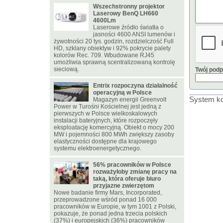
Wszechstronny projektor
Laserowy BenQ LH660
4600Lm
Laserowe źródło światła o
jasności 4600 ANSI lumenów i
żywotności 20 tys. godzin, rozdzielczość Full
HD, szklany obiektyw i 92% pokrycie palety
kolorów Rec. 709. Wbudowane RJ45
umożliwia sprawną scentralizowaną kontrolę
sieciową.
Twój podp
Entrix rozpoczyna działalność
operacyjną w Polsce
System ko
Magazyn energii Greenvolt
Power w Turośni Kościelnej jest jedną z
pierwszych w Polsce wielkoskalowych
instalacji bateryjnych, które rozpoczęły
eksploatację komercyjną. Obiekt o mocy 200
MW i pojemności 800 MWh zwiększy zasoby
elastyczności dostępne dla krajowego
systemu elektroenergetycznego.
56% pracowników w Polsce
rozważyłoby zmianę pracy na
taką, która oferuje biuro
przyjazne zwierzętom
Nowe badanie firmy Mars, Incorporated,
przeprowadzone wśród ponad 16 000
pracowników w Europie, w tym 1001 z Polski,
pokazuje, że ponad jedna trzecia polskich
(37%) i europejskich (36%) pracowników