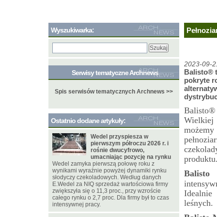
Wyszukiwarka:
Pełnozia
2023-09-2
Balisto® 
Serwisy tematyczne Archnews
pokryte r
alternaty
Spis serwisów tematycznych Archnews >>
dystrybucj
Balisto®
Wielkiej
Ostatnio dodane artykuły:
możemy 
Wedel przyspiesza w
pełnozi
pierwszym półroczu 2026 r. i
czekola
rośnie dwucyfrowo,
umacniając pozycję na rynku
produktu
Wedel zamyka pierwszą połowę roku z
wynikami wyraźnie powyżej dynamiki rynku
Balisto
słodyczy czekoladowych. Według danych
intensyw
E.Wedel za NIQ sprzedaż wartościowa firmy
zwiększyła się o 11,3 proc., przy wzroście
Idealnie
całego rynku o 2,7 proc. Dla firmy był to czas
leśnych.
intensywnej pracy.