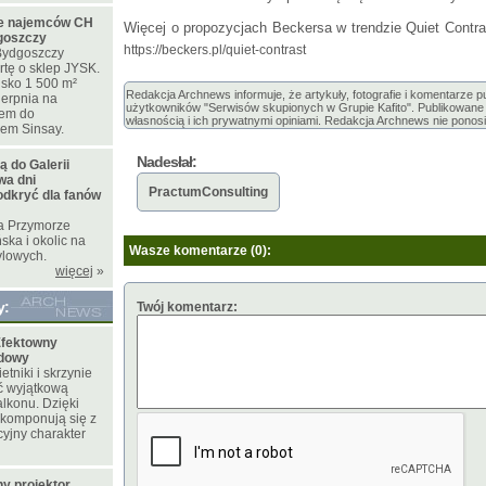
ie najemców CH
Więcej o propozycjach Beckersa w trendzie Quiet Contra
goszczy
https://beckers.pl/quiet-contrast
ydgoszczy
rtę o sklep JYSK.
isko 1 500 m²
Redakcja Archnews informuje, że artykuły, fotografie i komentarze 
ierpnia na
użytkowników "Serwisów skupionych w Grupie Kafito". Publikowane m
iem do
własnością i ich prywatnymi opiniami. Redakcja Archnews nie ponosi
pem Sinsay.
Nadesłał:
ą do Galerii
wa dni
PractumConsulting
dkryć dla fanów
ia Przymorze
ka i okolic na
Wasze komentarze (0):
ylowych.
więcej
»
y:
Twój komentarz:
fektowny
odowy
tniki i skrzynie
ć wyjątkową
lkonu. Dzięki
 komponują się z
yjny charakter
y projektor