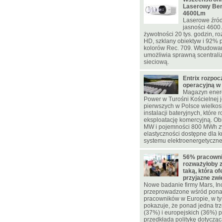
Laserowy Be
4600Lm
Laserowe źród
jasności 4600
żywotności 20 tys. godzin, ro
HD, szklany obiektyw i 92% p
kolorów Rec. 709. Wbudowa
umożliwia sprawną scentrali
sieciową.
Entrix rozpoc
operacyjną w
Magazyn energ
Power w Turośni Kościelnej j
pierwszych w Polsce wielko
instalacji bateryjnych, które 
eksploatację komercyjną. Ob
MW i pojemności 800 MWh z
elastyczności dostępne dla 
systemu elektroenergetyczn
56% pracowni
rozważyłoby 
taką, która of
przyjazne zw
Nowe badanie firmy Mars, In
przeprowadzone wśród pona
pracowników w Europie, w ty
pokazuje, że ponad jedna trz
(37%) i europejskich (36%)
przedkłada politykę dotycząc