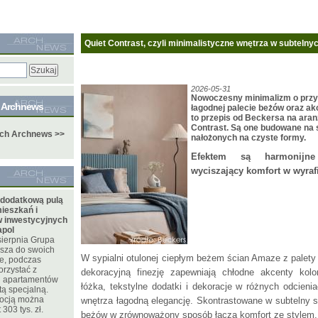
Quiet Contrast, czyli minimalistyczne wnętrza w subtelny
2026-05-31
Nowoczesny minimalizm o przy
e Archnews
łagodnej palecie beżów oraz akc
to przepis od Beckersa na aran
Contrast. Są one budowane na 
ych Archnews >>
nałożonych na czyste formy.
Efektem są harmonijne
wyciszający komfort w wyraf
 dodatkową pulą
ieszkań i
 inwestycyjnych
apol
sierpnia Grupa
sza do swoich
W sypialni otulonej ciepłym beżem ścian Amaze z palety
te, podczas
orzystać z
dekoracyjną finezję zapewniają chłodne akcenty kol
 i apartamentów
łóżka, tekstylne dodatki i dekoracje w różnych odcieni
tą specjalną.
mocją można
wnętrza łagodną elegancję. Skontrastowane w subtelny s
303 tys. zł.
beżów w zrównoważony sposób łączą komfort ze stylem.