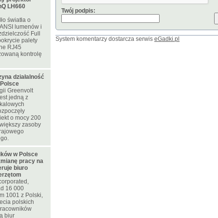
nQ LH660
Twój podpis:
ło światła o
 ANSI lumenów i
zdzielczość Full
System komentarzy dostarcza serwis
eGadki.pl
okrycie palety
ne RJ45
zowaną kontrolę
zyna działalność
 Polsce
ii Greenvolt
est jedną z
skalowych
rozpoczęły
iekt o mocy 200
większy zasoby
krajowego
ego.
ków w Polsce
zmianę pracy na
eruje biuro
ierzętom
corporated,
d 16 000
m 1001 z Polski,
ecia polskich
 pracowników
ą biur