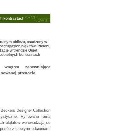
ch kontrastach
tulnym obliczu, osadzony w
entujących błękitów i zieleni,
żacje w trendzie Quiet
subtelnych kontrastach
 wnętrza zapewniające
inowanej prostocie.
 Beckers Designer Collection
orystyczne. Ryflowana rama
ach błękitów wprowadzają do
posób z ciepłymi odcieniami