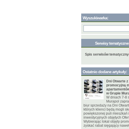
Wyszukiwarka:
Serwisy tematyczn
Spis serwisów tematyczn
Ostatnio dodane artykuły:
Dni Otwarte z
promocyjną m
apartamentów
w Grupie Mur
W dniach 7-8 
Murapol zapra
biur sprzedaży na Dni Otwar
których klienci będą mogli sk
powiększonej puli mieszkań
inwestycyjnych objętych Ofer
Wybierając lokal objęty pro
zyskać rabat sięgający nawet 