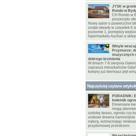
JYSK w gron
Rondo w Byd
CH Rondo w B
poszerzyło ofe
Nowy salon o powierzchni bl
został otwarty w czwartek 6 s
poziomie 1, pomiędzy wejśc
hipermarketu Auchan a skle
Winyle wracaj
Przymorze: d
muzycznych o
dobrego brzmienia
W dniach 7-8 sierpnia Galer
zaprasza mieszkańców Gdańs
kolejny już kiermasz płyt win
Najczęściej czytane artykuł
PORADNIK: E
kwietnik ogr
Drewniane kwie
mogą stanowi
ozdobę tarasu, ogrodu czy ba
urokowi drewna harmonijnie
naturą, wzmacniając relaksac
przydomowej przestrzeni.
Wszechstronn