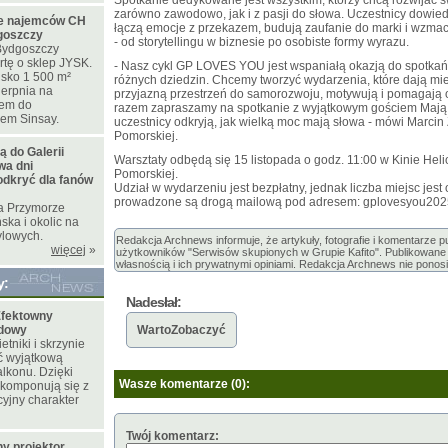
Spotkanie dedykowane jest wszystkim, którzy chcą rozwijać sw
zarówno zawodowo, jak i z pasji do słowa. Uczestnicy dowiedzą
ie najemców CH
łączą emocje z przekazem, budują zaufanie do marki i wzmac
goszczy
- od storytellingu w biznesie po osobiste formy wyrazu.
ydgoszczy
rtę o sklep JYSK.
- Nasz cykl GP LOVES YOU jest wspaniałą okazją do spotkań 
isko 1 500 m²
różnych dziedzin. Chcemy tworzyć wydarzenia, które dają 
ierpnia na
przyjazną przestrzeń do samorozwoju, motywują i pomagają
iem do
razem zapraszamy na spotkanie z wyjątkowym gościem Mają 
pem Sinsay.
uczestnicy odkryją, jak wielką moc mają słowa - mówi Marcin Ż
Pomorskiej.
ą do Galerii
Warsztaty odbędą się 15 listopada o godz. 11:00 w Kinie Helio
wa dni
Pomorskiej.
dkryć dla fanów
Udział w wydarzeniu jest bezpłatny, jednak liczba miejsc jest
prowadzone są drogą mailową pod adresem: gplovesyou20
ia Przymorze
ka i okolic na
ylowych.
Redakcja Archnews informuje, że artykuły, fotografie i komentarze 
więcej
»
użytkowników "Serwisów skupionych w Grupie Kafito". Publikowane m
własnością i ich prywatnymi opiniami. Redakcja Archnews nie ponosi
y:
Nadesłał:
fektowny
odowy
WartoZobaczyć
tniki i skrzynie
ć wyjątkową
lkonu. Dzięki
Wasze komentarze (0):
 komponują się z
yjny charakter
Twój komentarz:
y projektor