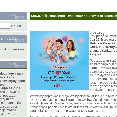
Słowa, które mają moc – warsztaty kreatywnego pisania w
2025-11-14
Jak pisać skuteczn
e Archnews
Już 15 listopada o
Helios w Galerii 
warsztaty kreatyw
ych Archnews >>
znaną pisarką, rep
książek.
Podczas warsztatów
skutecznego pisani
które przykuwa uwa
pozwala o sobie z
 dodatkową pulą
się praktyczne ćwi
ieszkań i
narracyjnego, spos
 inwestycyjnych
lękiem przed pustą
apol
ręcznego oraz meto
sierpnia Grupa
podświadomości".
sza do swoich
te, podczas
Warsztaty poprowadzi Maja Wolny pisarka, autorka nie tylko po
orzystać z
sztuk teatralnych, esejów i kuratorka wystaw. Jest doktorem n
 i apartamentów
książki, takie jak Czarne liście, zyskały uznanie w Polsce i z
tą specjalną.
prowadząca podzieli się także autorskimi wskazówkami, jak z
mocją można
zamieniać codzienne obserwacje w ciekawe historie.
303 tys. zł.