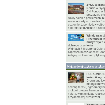
JYSK w gron
Rondo w Byd
CH Rondo w B
poszerzyło ofe
Nowy salon o powierzchni bl
został otwarty w czwartek 6 s
poziomie 1, pomiędzy wejśc
hipermarketu Auchan a skle
Winyle wracaj
Przymorze: d
muzycznych o
dobrego brzmienia
W dniach 7-8 sierpnia Galer
zaprasza mieszkańców Gdańs
kolejny już kiermasz płyt win
Najczęściej czytane artykuł
PORADNIK: E
kwietnik ogr
Drewniane kwie
mogą stanowi
ozdobę tarasu, ogrodu czy ba
urokowi drewna harmonijnie
naturą, wzmacniając relaksac
przydomowej przestrzeni.
Wszechstronn