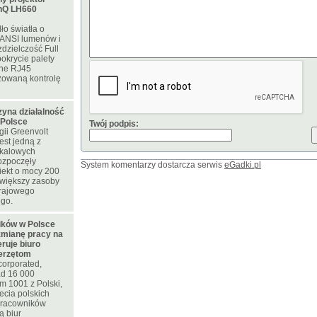
nQ LH660
ło światła o
 ANSI lumenów i
zdzielczość Full
okrycie palety
ne RJ45
zowaną kontrolę
zyna działalność
 Polsce
Twój podpis:
ii Greenvolt
est jedną z
skalowych
rozpoczęły
System komentarzy dostarcza serwis
eGadki.pl
iekt o mocy 200
większy zasoby
krajowego
ego.
ków w Polsce
zmianę pracy na
eruje biuro
ierzętom
corporated,
d 16 000
m 1001 z Polski,
ecia polskich
 pracowników
ą biur