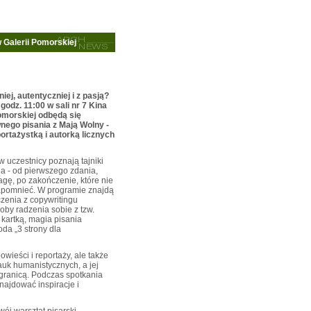
 Galerii Pomorskiej
iej, autentyczniej i z pasją?
 godz. 11:00 w sali nr 7 Kina
Pomorskiej odbędą się
nego pisania z Mają Wolny -
ortażystką i autorką licznych
 uczestnicy poznają tajniki
a - od pierwszego zdania,
gę, po zakończenie, które nie
apomnieć. W programie znajdą
czenia z copywritingu
oby radzenia sobie z tzw.
 kartką, magia pisania
da „3 strony dla
wieści i reportaży, ale także
auk humanistycznych, a jej
a granicą. Podczas spotkania
najdować inspiracje i