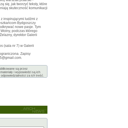
ój warsztat pisarski -
 się, jak tworzyć teksty, które
niają skuteczność komunikacji
z inspirującymi ludźmi z
mieszkańcom Bydgoszczy
 odkrywać nowe pasje. Tym
Wolny, podczas którego
elazny, dyrektor Galerii
s (sala nr 7) w Galerii
 ograniczona. Zapisy
25@gmail.com.
publikowane są przez
ateriały i wypowiedzi są ich
 odpowiedzialności za ich treść.