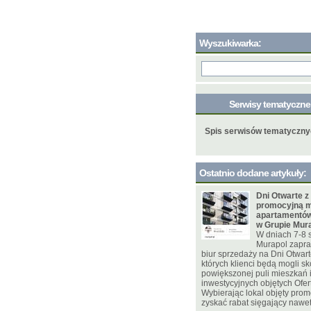
Wyszukiwarka:
Serwisy tematyczn
Spis serwisów tematyczn
Ostatnio dodane artykuły:
Dni Otwarte z
promocyjną m
apartamentów
w Grupie Mur
W dniach 7-8 
Murapol zapra
biur sprzedaży na Dni Otwar
których klienci będą mogli sk
powiększonej puli mieszkań
inwestycyjnych objętych Ofer
Wybierając lokal objęty pro
zyskać rabat sięgający nawet 