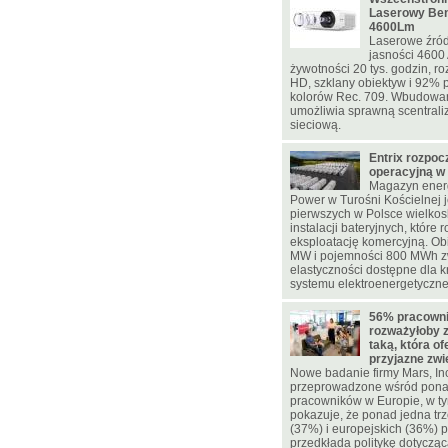
Laserowy Be
4600Lm
Laserowe źród
jasności 4600
żywotności 20 tys. godzin, ro
HD, szklany obiektyw i 92% p
kolorów Rec. 709. Wbudowa
umożliwia sprawną scentrali
sieciową.
Entrix rozpoc
operacyjną w
Magazyn energ
Power w Turośni Kościelnej j
pierwszych w Polsce wielko
instalacji bateryjnych, które 
eksploatację komercyjną. Ob
MW i pojemności 800 MWh z
elastyczności dostępne dla 
systemu elektroenergetyczn
56% pracowni
rozważyłoby 
taką, która of
przyjazne zw
Nowe badanie firmy Mars, In
przeprowadzone wśród pona
pracowników w Europie, w ty
pokazuje, że ponad jedna trz
(37%) i europejskich (36%)
przedkłada politykę dotycząc