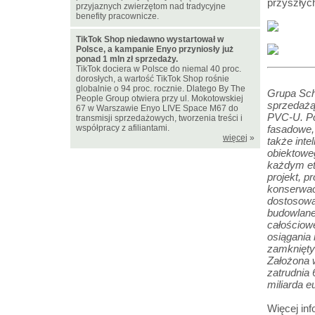
przyszły
przyjaznych zwierzętom nad tradycyjne
benefity pracownicze.
TikTok Shop niedawno wystartował w
Polsce, a kampanie Enyo przyniosły już
ponad 1 mln zł sprzedaży.
TikTok dociera w Polsce do niemal 40 proc.
dorosłych, a wartość TikTok Shop rośnie
globalnie o 94 proc. rocznie. Dlatego By The
Grupa Schü
People Group otwiera przy ul. Mokotowskiej
sprzedażą
67 w Warszawie Enyo LIVE Space M67 do
PVC-U. Po
transmisji sprzedażowych, tworzenia treści i
współpracy z afiliantami.
fasadowe,
więcej
»
także inte
obiektowe
każdym et
projekt, 
konserwacj
dostosowa
budowlane
całościow
osiągania 
zamknięty
Założona 
zatrudnia
miliarda e
Więcej inf