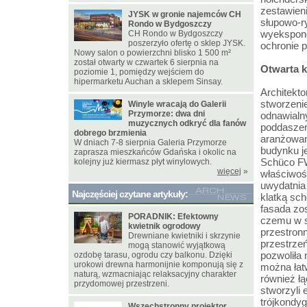
zestawien
JYSK w gronie najemców CH
słupowo-r
Rondo w Bydgoszczy
wyeksponow
CH Rondo w Bydgoszczy
poszerzyło ofertę o sklep JYSK.
ochronie 
Nowy salon o powierzchni blisko 1 500 m²
został otwarty w czwartek 6 sierpnia na
Otwarta k
poziomie 1, pomiędzy wejściem do
hipermarketu Auchan a sklepem Sinsay.
Architekt
stworzeni
Winyle wracają do Galerii
Przymorze: dwa dni
odnawialn
muzycznych odkryć dla fanów
poddaszem
dobrego brzmienia
aranżowan
W dniach 7-8 sierpnia Galeria Przymorze
budynku j
zaprasza mieszkańców Gdańska i okolic na
Schüco FW
kolejny już kiermasz płyt winylowych.
więcej
»
właściwoś
uwydatnia
Najczęściej czytane artykuły:
klatką sch
fasada zos
PORADNIK: Efektowny
czemu w s
kwietnik ogrodowy
przestronn
Drewniane kwietniki i skrzynie
przestrze
mogą stanowić wyjątkową
pozwoliła 
ozdobę tarasu, ogrodu czy balkonu. Dzięki
urokowi drewna harmonijnie komponują się z
można łat
naturą, wzmacniając relaksacyjny charakter
również łą
przydomowej przestrzeni.
stworzyli 
trójkondy
Wszechstronny projektor