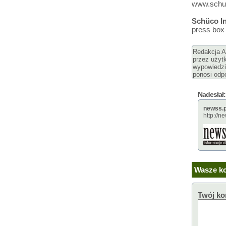
www.schu
Schüco In
press box
Redakcja Ar
przez użyt
wypowiedzi
ponosi odpo
Nadesłał:
newss.p
http://n
Wasze ko
Twój ko