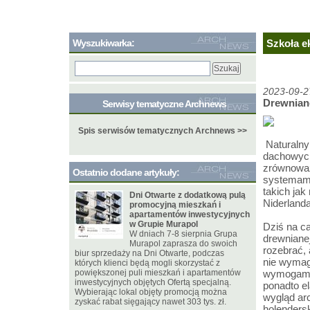
Wyszukiwarka:
Szkoła e
2023-09-2
Drewnian
Serwisy tematyczne Archnews
Spis serwisów tematycznych Archnews >>
Naturalny 
dachowych 
zrównoważ
Ostatnio dodane artykuły:
systemami
takich ja
Dni Otwarte z dodatkową pulą
Niderland
promocyjną mieszkań i
apartamentów inwestycyjnych
w Grupie Murapol
Dziś na c
W dniach 7-8 sierpnia Grupa
drewnianej
Murapol zaprasza do swoich
rozebrać, 
biur sprzedaży na Dni Otwarte, podczas
nie wymag
których klienci będą mogli skorzystać z
powiększonej puli mieszkań i apartamentów
wymogami 
inwestycyjnych objętych Ofertą specjalną.
ponadto e
Wybierając lokal objęty promocją można
wygląd ar
zyskać rabat sięgający nawet 303 tys. zł.
holenders