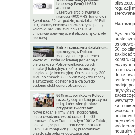
pilastego
Laserowy BenQ LH660
regulacji
4600Lm
Laserowe źródło światła o
sterowane
jasności 4600 ANSI lumenów i
żywotności 20 tys. godzin, rozdzielczość Full
Harmonijn
HD, szklany obiektyw i 92% pokrycie palety
kolorów Rec. 709. Wbudowane RJ45
System Sc
umożliwia sprawną scentralizowaną kontrolę
sieciową.
subtelnym
osłonowe 
Entrix rozpoczyna działalność
50, co el
operacyjną w Polsce
zakłócać 
Magazyn energii Greenvolt
konstrukcj
Power w Turośni Kościelnej jest jedną z
jedynym n
pierwszych w Polsce wielkoskalowych
instalacji bateryjnych, które rozpoczęły
montowanyc
eksploatację komercyjną. Obiekt o mocy 200
dopasowan
MW i pojemności 800 MWh zwiększy zasoby
systemu je
elastyczności dostępne dla krajowego
padają po
systemu elektroenergetycznego.
największ
zaoszczęd
56% pracowników w Polsce
rozważyłoby zmianę pracy na
wewnątrz 
taką, która oferuje biuro
zamknięte
przyjazne zwierzętom
widokiem 
Nowe badanie firmy Mars, Incorporated,
poziomych
przeprowadzone wśród ponad 16 000
prędkości
pracowników w Europie, w tym 1001 z Polski,
pokazuje, że ponad jedna trzecia polskich
systemami
(37%) i europejskich (36%) pracowników
neutralny
przedkłada politykę dotyczącą biur