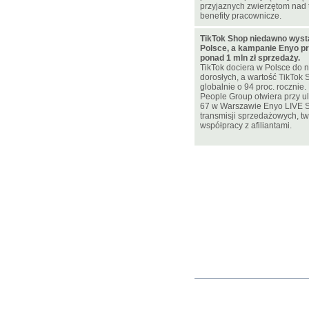
przyjaznych zwierzętom nad 
benefity pracownicze.
TikTok Shop niedawno wyst
Polsce, a kampanie Enyo pr
ponad 1 mln zł sprzedaży.
TikTok dociera w Polsce do n
dorosłych, a wartość TikTok 
globalnie o 94 proc. rocznie
People Group otwiera przy u
67 w Warszawie Enyo LIVE 
transmisji sprzedażowych, two
współpracy z afiliantami.