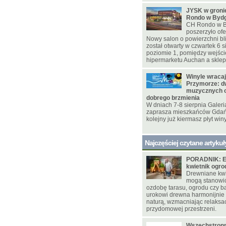
JYSK w gron
Rondo w Byd
CH Rondo w B
poszerzyło ofe
Nowy salon o powierzchni bl
został otwarty w czwartek 6 s
poziomie 1, pomiędzy wejśc
hipermarketu Auchan a skle
Winyle wracaj
Przymorze: d
muzycznych o
dobrego brzmienia
W dniach 7-8 sierpnia Galer
zaprasza mieszkańców Gdańs
kolejny już kiermasz płyt win
Najczęściej czytane artykuł
PORADNIK: E
kwietnik ogr
Drewniane kwie
mogą stanowi
ozdobę tarasu, ogrodu czy ba
urokowi drewna harmonijnie
naturą, wzmacniając relaksac
przydomowej przestrzeni.
Wszechstronn