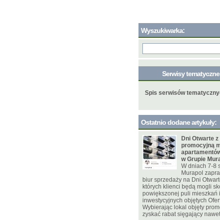
Wyszukiwarka:
Serwisy tematyczn
Spis serwisów tematyczn
Ostatnio dodane artykuły:
Dni Otwarte z
promocyjną m
apartamentów
w Grupie Mur
W dniach 7-8 
Murapol zapra
biur sprzedaży na Dni Otwar
których klienci będą mogli sk
powiększonej puli mieszkań
inwestycyjnych objętych Ofer
Wybierając lokal objęty pro
zyskać rabat sięgający nawet 