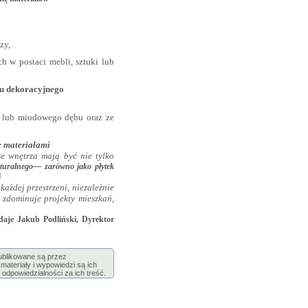
zy,
 w postaci mebli, sztuki lub
u dekoracyjnego
a lub miodowego dębu oraz ze
e materiałami
e wnętrza mają być nie tylko
turalnego— zarówno jako płytek
i
każdej przestrzeni, niezależnie
 zdominuje projekty mieszkań,
daje Jakub Podliński, Dyrektor
publikowane są przez
ateriały i wypowiedzi są ich
 odpowiedzialności za ich treść.