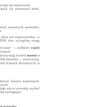
 staje się warstwowość
arkach czy elementach mebli,
ność naturalnych materiałów.
y.
płyta jest niepowtarzalna, co
W 2026 roku szczególną uwagę
ted stone” — rzeźbiony
wapień
ozwiązań
 wykorzystują również
marmur o
 efekt monolitu — nowoczesny,
kich ścianach akcentowych, w
larność fornirów kamiennych.
iowych
a jego użycie pozwalaj uzyskać
mniej wymagające.
ię materiałów