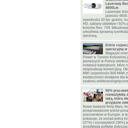
Laserowy Be
4600Lm
Laserowe źród
jasności 4600
żywotności 20 tys. godzin, ro
HD, szklany obiektyw i 92% p
kolorów Rec. 709. Wbudowa
umożliwia sprawną scentrali
sieciową.
Entrix rozpoc
operacyjną w
Magazyn energ
Power w Turośni Kościelnej j
pierwszych w Polsce wielko
instalacji bateryjnych, które 
eksploatację komercyjną. Ob
MW i pojemności 800 MWh z
elastyczności dostępne dla 
systemu elektroenergetyczn
56% pracowni
rozważyłoby 
taką, która of
przyjazne zw
Nowe badanie firmy Mars, In
przeprowadzone wśród pona
pracowników w Europie, w ty
pokazuje, że ponad jedna trz
(37%) i europejskich (36%)
przedkłada politykę dotycząc