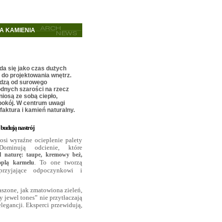
ŁA KAMIENIA
a się jako czas dużych
 do projektowania wnętrz.
odzą od surowego
odnych szarości na rzecz
niosą ze sobą ciepło,
pokój. W centrum uwagi
 faktura i kamień naturalny.
i budują nastrój
si wyraźne ocieplenie palety
 Dominują odcienie, które
 naturę: taupe, kremowy beż,
. To one tworzą
oplą karmelu
sprzyjające odpoczynkowi i
aszone, jak zmatowiona zieleń,
y jewel tones” nie przytłaczają
elegancji. Eksperci przewidują,