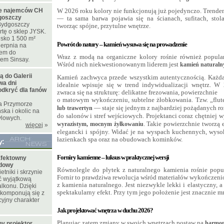
ie najemców CH
W 2026 roku kolory nie funkcjonują już pojedynczo. Trendem
goszczy
— ta sama barwa pojawia się na ścianach, sufitach, stol
ydgoszczy
tworząc spójne, przytulne wnętrze.
rtę o sklep JYSK.
isko 1 500 m²
Powrót do natury – kamień wysuwa się na prowadzenie
ierpnia na
iem do
Wraz z modą na organiczne kolory rośnie również popular
pem Sinsay.
Wśród nich niekwestionowanym liderem jest
kamień
naturaln
ą do Galerii
Kamień zachwyca przede wszystkim autentycznością. Każda 
wa dni
idealnie wpisuje się w trend indywidualizacji wnętrz. 
dkryć dla fanów
zwraca się na strukturę: delikatne frezowania, powierzchnie
o matowym wykończeniu, subtelne żłobkowania. Tzw. „flu
ia Przymorze
— staje się jednym z najbardziej pożądanych r
lub trawertyn
ka i okolic na
do salonów i stref wejściowych. Projektanci coraz chętniej
ylowych.
. Takie powierzchnie tworzą
wyrazistym, mocnym żyłkowaniu
więcej
»
elegancki i spójny. Widać je na wyspach kuchennych, wyso
łazienkach spa oraz na obudowach kominków.
y:
Forniry kamienne – luksus w praktycznej wersji
fektowny
odowy
Równolegle do płytek z naturalnego kamienia rośnie popu
tniki i skrzynie
Fornir to prawdziwa rewolucja wśród materiałów wykończen
ć wyjątkową
z kamienia naturalnego. Jest niezwykle lekki i elastyczny, 
lkonu. Dzięki
spektakularny efekt. Przy tym jego położenie jest znacznie 
 komponują się z
yjny charakter
Jak projektować wnętrza w duchu 2026?
Planując zatem zmiany w swoich wnętrzach postaw na
harmon
y projektor