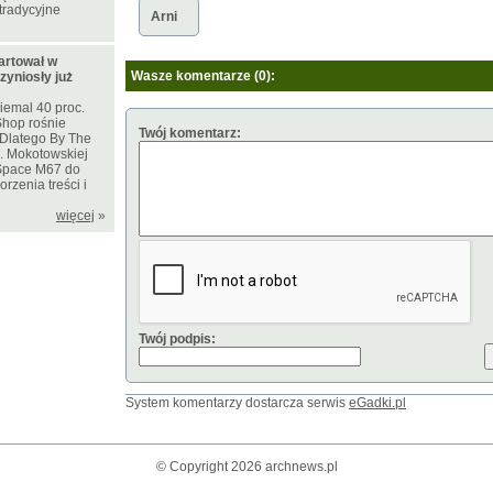
tradycyjne
Arni
artował w
Wasze komentarze (0):
zyniosły już
iemal 40 proc.
Shop rośnie
Twój komentarz:
. Dlatego By The
l. Mokotowskiej
Space M67 do
rzenia treści i
więcej
»
Twój podpis:
System komentarzy dostarcza serwis
eGadki.pl
© Copyright 2026 archnews.pl