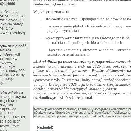
nQ LH660
.
i naturalne piękno kamienia
W praktyce oznacza to:
ło światła o
 ANSI lumenów i
·
stosowanie ciepłych, uspokajających kolorów jako ba
zdzielczość Full
okrycie palety
·
wprowadzanie głębokich akcentów kolorystycznych
ne RJ45
pojedynczych ścian,
zowaną kontrolę
·
wykorzystywanie kamienia jako głównego materiał
— na ścianach, podłogach, blatach, kominkach,
zyna działalność
·
łączenie kamienia z drewnem w odcieniu orzech
 Polsce
szczotkowanymi metalami.
ii Greenvolt
est jedną z
„Już od dłuższego czasu zauważamy roznące zainteresowani
skalowych
z kamienia naturalnego. Trendy na 2026 jasno pokazują, ż
rozpoczęły
piękne, ale też trwałe i prawdziwe.
iekt o mocy 200
Popularność kamienia na
większy zasoby
kamiennych, jak i w formie forniru — wynika z jego uniwersalnośc
krajowego
. To materiał, który potrafi nadać charakter 
i ponadczasowości
ego.
od stylu. Dlatego też 2026 będzie rokiem, w którym kamień
domów i przestrzeni komercyjnych, stając się jednym
ków w Polsce
z najważniejszych elementów współczesnego designu.”
–
do
zmianę pracy na
ds. Handlowych, KLINK International.
eruje biuro
ierzętom
corporated,
Redakcja Archnews informuje, że artykuły, fotografie i komentarze 
użytkowników "Serwisów skupionych w Grupie Kafito". Publikowane m
d 16 000
własnością i ich prywatnymi opiniami. Redakcja Archnews nie ponosi
m 1001 z Polski,
ecia polskich
 pracowników
Nadesłał:
ą biur