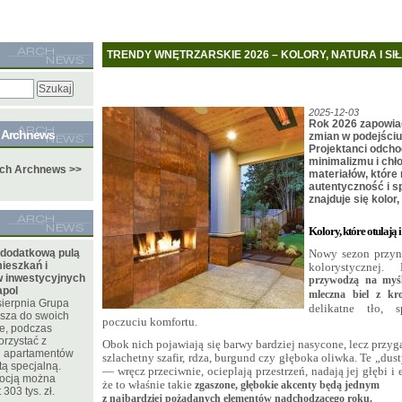
TRENDY WNĘTRZARSKIE 2026 – KOLORY, NATURA I SI
2025-12-03
Rok 2026 zapowiad
e Archnews
zmian w podejściu
Projektanci odch
minimalizmu i chł
ych Archnews >>
materiałów, które 
autentyczność i s
znajduje się kolor,
Kolory, które otulają 
 dodatkową pulą
Nowy sezon przyno
ieszkań i
kolorystycznej.
 inwestycyjnych
przywodzą na myśl
apol
mleczna biel z kr
sierpnia Grupa
delikatne tło, 
sza do swoich
poczuciu komfortu.
te, podczas
orzystać z
Obok nich pojawiają się barwy bardziej nasycone, lecz przyg
 i apartamentów
szlachetny szafir, rdza, burgund czy głęboka oliwka. Te „dust
tą specjalną.
— wręcz przeciwnie, ocieplają przestrzeń, nadają jej głębi i 
mocją można
że to właśnie takie
zgaszone, głębokie akcenty będą jednym
303 tys. zł.
z najbardziej pożądanych elementów nadchodzącego roku.