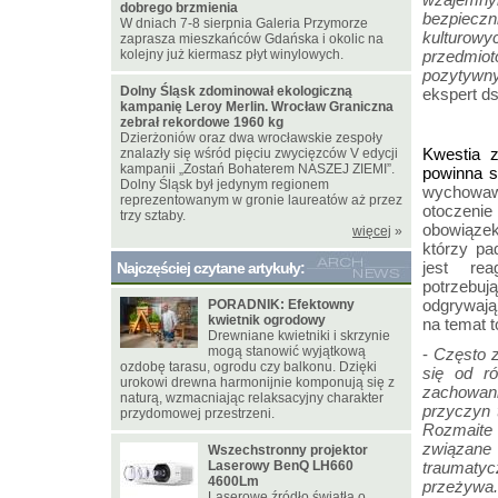
dobrego brzmienia
bezpieczn
W dniach 7-8 sierpnia Galeria Przymorze
kulturowy
zaprasza mieszkańców Gdańska i okolic na
kolejny już kiermasz płyt winylowych.
przedmiot
pozytywny
Dolny Śląsk zdominował ekologiczną
ekspert d
kampanię Leroy Merlin. Wrocław Graniczna
zebrał rekordowe 1960 kg
Dzierżoniów oraz dwa wrocławskie zespoły
Kwestia 
znalazły się wśród pięciu zwycięzców V edycji
kampanii „Zostań Bohaterem NASZEJ ZIEMI”.
powinna s
Dolny Śląsk był jedynym regionem
wychowawc
reprezentowanym w gronie laureatów aż przez
otoczenie
trzy sztaby.
obowiązek
więcej
»
którzy pa
jest re
Najczęściej czytane artykuły:
potrzebuj
odgrywają
PORADNIK: Efektowny
kwietnik ogrodowy
na temat to
Drewniane kwietniki i skrzynie
mogą stanowić wyjątkową
-
Często z
ozdobę tarasu, ogrodu czy balkonu. Dzięki
się od r
urokowi drewna harmonijnie komponują się z
zachowani
naturą, wzmacniając relaksacyjny charakter
przyczyn 
przydomowej przestrzeni.
Rozmaite
związan
Wszechstronny projektor
Laserowy BenQ LH660
traumaty
4600Lm
przeżywa.
Laserowe źródło światła o