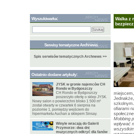
Wyszukiwarka:
Walka z 
bezpiecz
Serwisy tematyczne Archnews
Spis serwisów tematycznych Archnews >>
Ostatnio dodane artykuły:
JYSK w gronie najemców CH
Rondo w Bydgoszczy
CH Rondo w Bydgoszczy
miejscem,
poszerzyło ofertę o sklep JYSK.
Jednakże,
Nowy salon o powierzchni blisko 1 500 m²
szkolnym.
został otwarty w czwartek 6 sierpnia na
ofiarami n
poziomie 1, pomiędzy wejściem do
społeczne
hipermarketu Auchan a sklepem Sinsay.
Mobbing p
wpływać ne
Winyle wracają do Galerii
Przymorze: dwa dni
wszystkim
muzycznych odkryć dla fanów
wzajemny