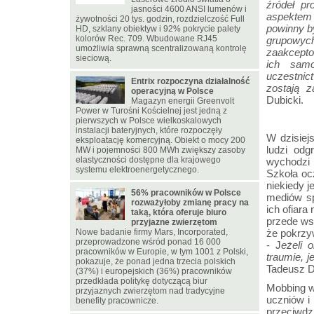
źródeł p
jasności 4600 ANSI lumenów i
aspektem w
żywotności 20 tys. godzin, rozdzielczość Full
powinny b
HD, szklany obiektyw i 92% pokrycie palety
kolorów Rec. 709. Wbudowane RJ45
grupowych
umożliwia sprawną scentralizowaną kontrolę
zaakcepto
sieciową.
ich samo
uczestnic
Entrix rozpoczyna działalność
zostają 
operacyjną w Polsce
Dubicki.
Magazyn energii Greenvolt
Power w Turośni Kościelnej jest jedną z
pierwszych w Polsce wielkoskalowych
instalacji bateryjnych, które rozpoczęły
W dzisiej
eksploatację komercyjną. Obiekt o mocy 200
ludzi odg
MW i pojemności 800 MWh zwiększy zasoby
elastyczności dostępne dla krajowego
wychodzi 
systemu elektroenergetycznego.
Szkoła oc
niekiedy j
56% pracowników w Polsce
mediów sp
rozważyłoby zmianę pracy na
ich ofiara
taką, która oferuje biuro
przede ws
przyjazne zwierzętom
Nowe badanie firmy Mars, Incorporated,
że pokrzy
przeprowadzone wśród ponad 16 000
- J
eżeli 
pracowników w Europie, w tym 1001 z Polski,
traumie, 
pokazuje, że ponad jedna trzecia polskich
Tadeusz D
(37%) i europejskich (36%) pracowników
przedkłada politykę dotyczącą biur
Mobbing w
przyjaznych zwierzętom nad tradycyjne
uczniów i
benefity pracownicze.
przeciwdz