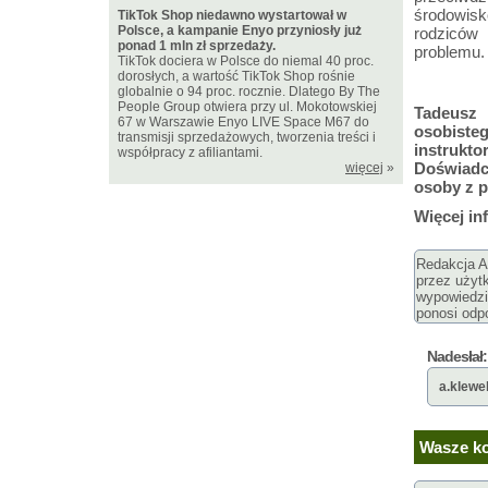
środowisk
TikTok Shop niedawno wystartował w
Polsce, a kampanie Enyo przyniosły już
rodziców
ponad 1 mln zł sprzedaży.
problemu.
TikTok dociera w Polsce do niemal 40 proc.
dorosłych, a wartość TikTok Shop rośnie
globalnie o 94 proc. rocznie. Dlatego By The
People Group otwiera przy ul. Mokotowskiej
Tadeusz
67 w Warszawie Enyo LIVE Space M67 do
osobist
transmisji sprzedażowych, tworzenia treści i
instruk
współpracy z afiliantami.
Doświadc
więcej
»
osoby z p
Więcej in
Redakcja Ar
przez użyt
wypowiedzi
ponosi odpo
Nadesłał:
a.klewe
Wasze ko