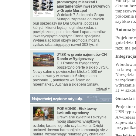
Funkcja ta
promocyjną mieszkań i
ekranu bez
apartamentów inwestycyjnych
w Grupie Murapol
trapezowyc
W dniach 7-8 sierpnia Grupa
położenia 
Murapol zaprasza do swoich
szybkie ro
biur sprzedaży na Dni Otwarte, podczas
których klienci będą mogli skorzystać z
Automatyc
powiększonej puli mieszkań i apartamentów
inwestycyjnych objętych Ofertą specjalną.
Projektor 
Wybierając lokal objęty promocją można
gnieździe 
zyskać rabat sięgający nawet 303 tys. zł.
razu ma pe
JYSK w gronie najemców CH
Integracja
Rondo w Bydgoszczy
CH Rondo w Bydgoszczy
Wbudowany
poszerzyło ofertę o sklep JYSK.
na łatwą i
Nowy salon o powierzchni blisko 1 500 m²
Narzędzia
został otwarty w czwartek 6 sierpnia na
zarządzani
poziomie 1, pomiędzy wejściem do
hipermarketu Auchan a sklepem Sinsay.
wdrażanie 
więcej
»
IT w szkoł
Gniazda i
Najczęściej czytane artykuły:
P
rojektor
PORADNIK: Efektowny
USB typu A
kwietnik ogrodowy
A/wireless
Drewniane kwietniki i skrzynie
mogą stanowić wyjątkową
zapewnia c
ozdobę tarasu, ogrodu czy balkonu. Dzięki
przypadka
urokowi drewna harmonijnie komponują się z
naturą, wzmacniając relaksacyjny charakter
Projektor 