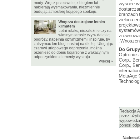
mody. Wręcz przeciwnie, z biegiem lat
wysoce wy
nabierają wysmakowania, niezmiennie
dostarcza
budując atmosferę kojącego spokoju.
branżach t
zielona en
Wnętrza dostrojone letnim
projektow
klimatem
systemów, 
Letni relaks, niezależnie czy na
własnym tarasie czy w dalekiej
zrównoważo
podróży, napełnia optymizmem i inspiruje, by
„Wnoszenia
zatrzymać ten błogi nastrój na dłużej. Ulegając
czarowi urlopowego odprężenia, można
Do Grupy
przenieść do domu kojarzone z wakacyjnym
Optronics 
odpoczynkiem elementy wystroju.
Corp., Be
więcej
»
Corp., Be
internatio
MetaAge C
Technologi
Redakcja Ar
przez użyt
wypowiedzi
ponosi odpo
Nadesłał: