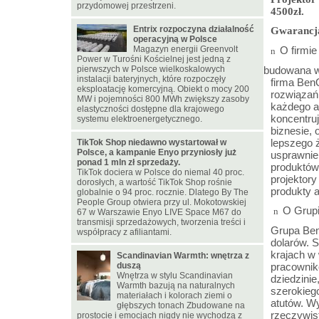
przydomowej przestrzeni.
4500zł.
Entrix rozpoczyna działalność
Gwarancja
operacyjną w Polsce
Magazyn energii Greenvolt
O firmi
n
Power w Turośni Kościelnej jest jedną z
pierwszych w Polsce wielkoskalowych
Zbudowana w o
instalacji bateryjnych, które rozpoczęły
firma Ben
eksploatację komercyjną. Obiekt o mocy 200
rozwiązań 
MW i pojemności 800 MWh zwiększy zasoby
każdego a
elastyczności dostępne dla krajowego
koncentruj
systemu elektroenergetycznego.
biznesie, 
lepszego 
TikTok Shop niedawno wystartował w
Polsce, a kampanie Enyo przyniosły już
usprawnien
ponad 1 mln zł sprzedaży.
produktów
TikTok dociera w Polsce do niemal 40 proc.
projektory
dorosłych, a wartość TikTok Shop rośnie
produkty a
globalnie o 94 proc. rocznie. Dlatego By The
People Group otwiera przy ul. Mokotowskiej
O Grup
n
67 w Warszawie Enyo LIVE Space M67 do
transmisji sprzedażowych, tworzenia treści i
Grupa BenQ
współpracy z afiliantami.
dolarów. S
krajach w 
Scandinavian Warmth: wnętrza z
duszą
pracownik
Wnętrza w stylu Scandinavian
dziedzini
Warmth bazują na naturalnych
szerokiego
materiałach i kolorach ziemi o
atutów. Wy
głębszych tonach Zbudowane na
rzeczywist
prostocie i emocjach nigdy nie wychodzą z