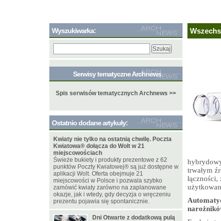
Wyszukiwarka:
Wszechs
Serwisy tematyczne Archnews
Spis serwisów tematycznych Archnews >>
Ostatnio dodane artykuły:
Kwiaty nie tylko na ostatnią chwilę. Poczta
Kwiatowa® dołącza do Wolt w 21
miejscowościach
Świeże bukiety i produkty prezentowe z 62
hybrydowy
punktów Poczty Kwiatowej® są już dostępne w
trwałym źr
aplikacji Wolt. Oferta obejmuje 21
łączności,
miejscowości w Polsce i pozwala szybko
użytkowan
zamówić kwiaty zarówno na zaplanowane
okazje, jak i wtedy, gdy decyzja o wręczeniu
Automatyc
prezentu pojawia się spontanicznie.
narożnik
Dni Otwarte z dodatkową pulą