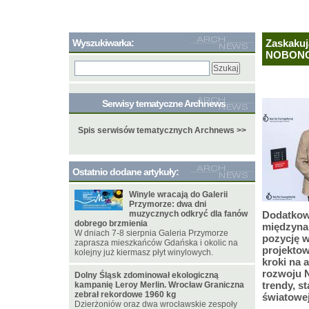
Wyszukiwarka:
Zaskakuj
NOBONO
Serwisy tematyczne Archnews
Spis serwisów tematycznych Archnews >>
Ostatnio dodane artykuły:
Winyle wracają do Galerii
Przymorze: dwa dni
muzycznych odkryć dla fanów
Dodatkow
dobrego brzmienia
międzyna
W dniach 7-8 sierpnia Galeria Przymorze
pozycję w
zaprasza mieszkańców Gdańska i okolic na
projektow
kolejny już kiermasz płyt winylowych.
kroki na 
rozwoju 
Dolny Śląsk zdominował ekologiczną
trendy, s
kampanię Leroy Merlin. Wrocław Graniczna
zebrał rekordowe 1960 kg
światowej
Dzierżoniów oraz dwa wrocławskie zespoły