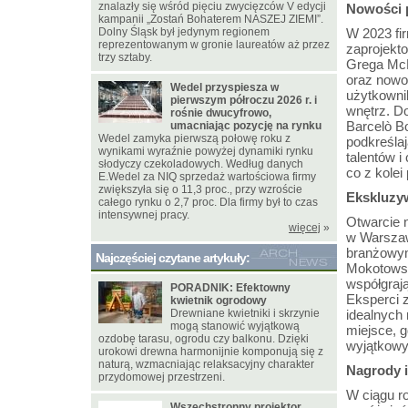
znalazły się wśród pięciu zwycięzców V edycji
Nowości 
kampanii „Zostań Bohaterem NASZEJ ZIEMI”.
Dolny Śląsk był jedynym regionem
W 2023 f
reprezentowanym w gronie laureatów aż przez
zaprojekt
trzy sztaby.
Grega McKi
oraz nowoc
Wedel przyspiesza w
użytkownik
pierwszym półroczu 2026 r. i
wnętrz. Do
rośnie dwucyfrowo,
Barcelò B
umacniając pozycję na rynku
Wedel zamyka pierwszą połowę roku z
podkreśl
wynikami wyraźnie powyżej dynamiki rynku
talentów 
słodyczy czekoladowych. Według danych
co z kolei
E.Wedel za NIQ sprzedaż wartościowa firmy
zwiększyła się o 11,3 proc., przy wzroście
Ekskluzyw
całego rynku o 2,7 proc. Dla firmy był to czas
intensywnej pracy.
Otwarcie 
więcej
»
w Warszaw
branżowym
Najczęściej czytane artykuły:
Mokotowski
współgraj
PORADNIK: Efektowny
Eksperci 
kwietnik ogrodowy
Drewniane kwietniki i skrzynie
idealnych 
mogą stanowić wyjątkową
miejsce, g
ozdobę tarasu, ogrodu czy balkonu. Dzięki
wyjątkow
urokowi drewna harmonijnie komponują się z
naturą, wzmacniając relaksacyjny charakter
Nagrody i
przydomowej przestrzeni.
W ciągu r
Wszechstronny projektor