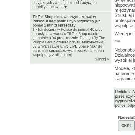
przyjaznych zwierzętom nad tradycyjne
niepodwa
benefity pracownicze.
międzynar
Struskiej 
TikTok Shop niedawno wystartował w
profesjon
Polsce, a kampanie Enyo przyniosły już
współprac
ponad 1 mln zł sprzedaży.
TikTok dociera w Polsce do niemal 40 proc.
Więcej inf
dorosłych, a wartość TikTok Shop rośnie
globalnie o 94 proc. rocznie. Dlatego By The
***
People Group otwiera przy ul. Mokotowskiej
67 w Warszawie Enyo LIVE Space M67 do
Nobonobo j
transmisji sprzedażowych, tworzenia treści i
Działalnoś
współpracy z afiliantami.
więcej
»
wysokiej j
Modele, k
na terenie
zagranicz
Redakcja Ar
przez użyt
wypowiedzi
ponosi odpo
Nadesłał:
OKK!