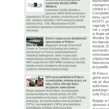
wyróżnień
Laserowy BenQ LH660
zaangażow
4600Lm
zdobył w 
Laserowe źródło światła o
Competitio
jasności 4600 ANSI lumenów i
żywotności 20 tys. godzin, rozdzielczość Full
który wyró
HD, szklany obiektyw i 92% pokrycie palety
KOHTI, pro
kolorów Rec. 709. Wbudowane RJ45
nagrodę Si
umożliwia sprawną scentralizowaną kontrolę
rok z rzę
sieciową.
w finale w
Monika Str
Entrix rozpoczyna działalność
Archiprodu
operacyjną w Polsce
Magazyn energii Greenvolt
Awards 20
Power w Turośni Kościelnej jest jedną z
wymienili 
pierwszych w Polsce wielkoskalowych
wykonania,
instalacji bateryjnych, które rozpoczęły
międzynar
eksploatację komercyjną. Obiekt o mocy 200
MW i pojemności 800 MWh zwiększy zasoby
Niemiecki
elastyczności dostępne dla krajowego
przypadła
systemu elektroenergetycznego.
W Polsce 
56% pracowników w Polsce
gdzie wśr
rozważyłoby zmianę pracy na
się aż dwa
taką, która oferuje biuro
autorstwa 
przyjazne zwierzętom
polskiego
Nowe badanie firmy Mars, Incorporated,
sofę Puzzl
przeprowadzone wśród ponad 16 000
pracowników w Europie, w tym 1001 z Polski,
Bogaty w 
pokazuje, że ponad jedna trzecia polskich
(37%) i europejskich (36%) pracowników
okresem i
przedkłada politykę dotyczącą biur
dynamiczn