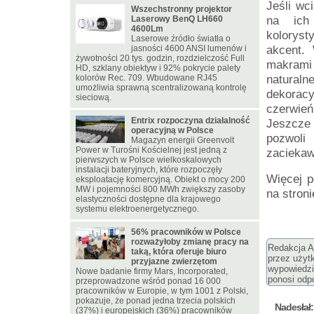
Jeśli wc
Wszechstronny projektor
Laserowy BenQ LH660
na ich
4600Lm
koloryst
Laserowe źródło światła o
jasności 4600 ANSI lumenów i
akcent.
żywotności 20 tys. godzin, rozdzielczość Full
makrami 
HD, szklany obiektyw i 92% pokrycie palety
kolorów Rec. 709. Wbudowane RJ45
naturaln
umożliwia sprawną scentralizowaną kontrolę
dekorac
sieciową.
czerwie
Entrix rozpoczyna działalność
Jeszcze 
operacyjną w Polsce
pozwoli
Magazyn energii Greenvolt
Power w Turośni Kościelnej jest jedną z
zaciekaw
pierwszych w Polsce wielkoskalowych
instalacji bateryjnych, które rozpoczęły
Więcej p
eksploatację komercyjną. Obiekt o mocy 200
MW i pojemności 800 MWh zwiększy zasoby
na stron
elastyczności dostępne dla krajowego
systemu elektroenergetycznego.
56% pracowników w Polsce
rozważyłoby zmianę pracy na
Redakcja Ar
taką, która oferuje biuro
przez użyt
przyjazne zwierzętom
wypowiedzi
Nowe badanie firmy Mars, Incorporated,
ponosi odpo
przeprowadzone wśród ponad 16 000
pracowników w Europie, w tym 1001 z Polski,
pokazuje, że ponad jedna trzecia polskich
Nadesłał:
(37%) i europejskich (36%) pracowników