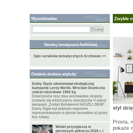
Wyszukiwarka:
Zwykłe m
Serwisy tematyczne Archnews
Spis serwisów tematycznych Archnews >>
Ostatnio dodane artykuły:
Dolny Śląsk zdominował ekologiczną
kampanię Leroy Merlin. Wrocław Graniczna
zebrał rekordowe 1960 kg
Dzierżoniów oraz dwa wrocławskie zespoły
znalazły się wśród pięciu zwycięzców V edycji
kampanii „Zostań Bohaterem NASZEJ ZIEMI”.
styl dzi
Dolny Śląsk był jedynym regionem
reprezentowanym w gronie laureatów aż przez
trzy sztaby.
Prosta, 
Wedel przyspiesza w
pokaże d
pierwszym półroczu 2026 r. i