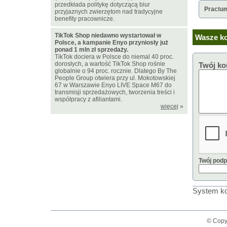
przedkłada politykę dotyczącą biur
Practu
przyjaznych zwierzętom nad tradycyjne
benefity pracownicze.
TikTok Shop niedawno wystartował w
Wasze ko
Polsce, a kampanie Enyo przyniosły już
ponad 1 mln zł sprzedaży.
TikTok dociera w Polsce do niemal 40 proc.
dorosłych, a wartość TikTok Shop rośnie
Twój ko
globalnie o 94 proc. rocznie. Dlatego By The
People Group otwiera przy ul. Mokotowskiej
67 w Warszawie Enyo LIVE Space M67 do
transmisji sprzedażowych, tworzenia treści i
współpracy z afiliantami.
więcej
»
Twój podp
System ko
© Copy