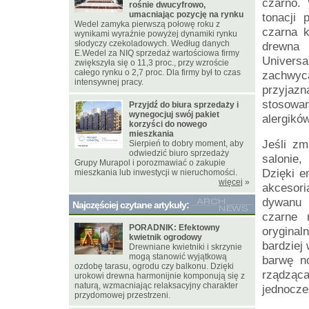
czarno. 
rośnie dwucyfrowo,
umacniając pozycję na rynku
tonacji 
Wedel zamyka pierwszą połowę roku z
czarna k
wynikami wyraźnie powyżej dynamiki rynku
słodyczy czekoladowych. Według danych
drewna 
E.Wedel za NIQ sprzedaż wartościowa firmy
Universa
zwiększyła się o 11,3 proc., przy wzroście
całego rynku o 2,7 proc. Dla firmy był to czas
zachwyca
intensywnej pracy.
przyjazn
stosowa
Przyjdź do biura sprzedaży i
wynegocjuj swój pakiet
alergikó
korzyści do nowego
mieszkania
Jeśli z
Sierpień to dobry moment, aby
odwiedzić biuro sprzedaży
salonie,
Grupy Murapol i porozmawiać o zakupie
Dzięki e
mieszkania lub inwestycji w nieruchomości.
więcej
»
akcesori
dywanu 
Najczęściej czytane artykuły:
czarne 
PORADNIK: Efektowny
oryginal
kwietnik ogrodowy
bardziej 
Drewniane kwietniki i skrzynie
mogą stanowić wyjątkową
barwę n
ozdobę tarasu, ogrodu czy balkonu. Dzięki
rządząc
urokowi drewna harmonijnie komponują się z
naturą, wzmacniając relaksacyjny charakter
jednocze
przydomowej przestrzeni.