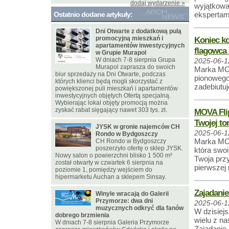
dodaj wydarzenie »
wyjątkowa
Ostatnio dodane artykuły:
ekspertam
Dni Otwarte z dodatkową pulą
promocyjną mieszkań i
Koniec k
apartamentów inwestycyjnych
flagowca 
w Grupie Murapol
W dniach 7-8 sierpnia Grupa
2025-06-1
Murapol zaprasza do swoich
Marka MOV
biur sprzedaży na Dni Otwarte, podczas
pionowego
których klienci będą mogli skorzystać z
zadebiutu
powiększonej puli mieszkań i apartamentów
inwestycyjnych objętych Ofertą specjalną.
Wybierając lokal objęty promocją można
zyskać rabat sięgający nawet 303 tys. zł.
MOVA Flip
Twojej to
JYSK w gronie najemców CH
2025-06-1
Rondo w Bydgoszczy
Marka MOV
CH Rondo w Bydgoszczy
poszerzyło ofertę o sklep JYSK.
która swoi
Nowy salon o powierzchni blisko 1 500 m²
Twoja przy
został otwarty w czwartek 6 sierpnia na
pierwszej 
poziomie 1, pomiędzy wejściem do
hipermarketu Auchan a sklepem Sinsay.
Zajadanie
Winyle wracają do Galerii
Przymorze: dwa dni
2025-06-1
muzycznych odkryć dla fanów
W dzisiej
dobrego brzmienia
wielu z na
W dniach 7-8 sierpnia Galeria Przymorze
Zajadanie 