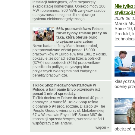
instalacji bateryjnych, które rozpoczęły
Nie tylko
eksploatację komercyjną. Obiekt o mocy 200
MW i pojemności 800 MWh zwiększy zasoby
stylizacj
elastyczności dostępne dla krajowego
2025-06-1
systemu elektroenergetycznego.
Marka MOV
Shine 10, 
56% pracowników w Polsce
rozważyłoby zmianę pracy na
Produkt, 
taką, która oferuje biuro
technolo
przyjazne zwierzętom
Nowe badanie firmy Mars, Incorporated,
przeprowadzone wśród ponad 16 000
pracowników w Europie, w tym 1001 z Polski,
pokazuje, że ponad jedna trzecia polskich
(37%) i europejskich (36%) pracowników
przedkłada politykę dotyczącą biur
przyjaznych zwierzętom nad tradycyjne
benefity pracownicze.
klasyczną 
TikTok Shop niedawno wystartował w
ocenę prz
Polsce, a kampanie Enyo przyniosły już
ponad 1 mln zł sprzedaży.
TikTok dociera w Polsce do niemal 40 proc.
dorosłych, a wartość TikTok Shop rośnie
globalnie o 94 proc. rocznie. Dlatego By The
People Group otwiera przy ul. Mokotowskiej
67 w Warszawie Enyo LIVE Space M67 do
transmisji sprzedażowych, tworzenia treści i
współpracy z afiliantami.
więcej
»
obejrzeć 