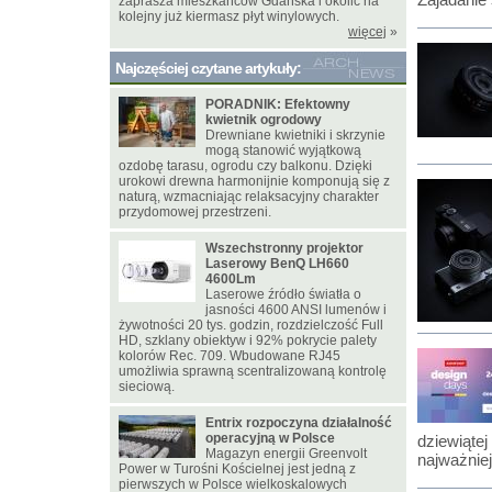
zaprasza mieszkańców Gdańska i okolic na
kolejny już kiermasz płyt winylowych.
więcej
»
Najczęściej czytane artykuły:
PORADNIK: Efektowny
kwietnik ogrodowy
Drewniane kwietniki i skrzynie
mogą stanowić wyjątkową
ozdobę tarasu, ogrodu czy balkonu. Dzięki
urokowi drewna harmonijnie komponują się z
naturą, wzmacniając relaksacyjny charakter
przydomowej przestrzeni.
Wszechstronny projektor
Laserowy BenQ LH660
4600Lm
Laserowe źródło światła o
jasności 4600 ANSI lumenów i
żywotności 20 tys. godzin, rozdzielczość Full
HD, szklany obiektyw i 92% pokrycie palety
kolorów Rec. 709. Wbudowane RJ45
umożliwia sprawną scentralizowaną kontrolę
sieciową.
Entrix rozpoczyna działalność
operacyjną w Polsce
dziewiątej
Magazyn energii Greenvolt
najważnie
Power w Turośni Kościelnej jest jedną z
pierwszych w Polsce wielkoskalowych