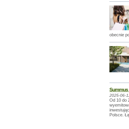
obecnie p
Summus C
2025-06-1
Od 10 do 
wyemitowa
inwestują
Polsce. Łą