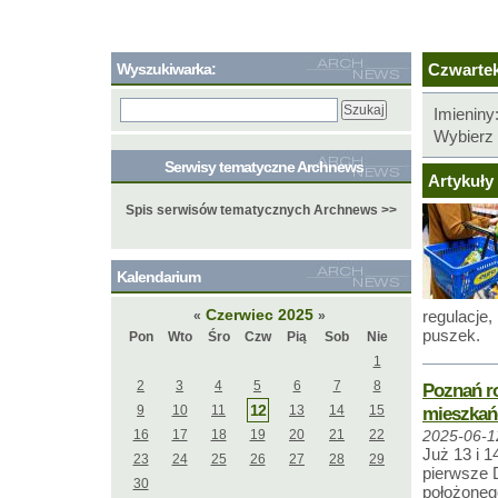
Wyszukiwarka:
Czwartek,
Imieniny
Wybierz 
Serwisy tematyczne Archnews
Artykuły 
Spis serwisów tematycznych Archnews >>
Kalendarium
Czerwiec 2025
regulacje,
«
»
puszek.
Pon
Wto
Śro
Czw
Pią
Sob
Nie
1
2
3
4
5
6
7
8
Poznań ro
12
9
10
11
13
14
15
mieszka
16
17
18
19
20
21
22
2025-06-1
Już 13 i 
23
24
25
26
27
28
29
pierwsze 
30
położonego