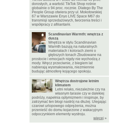
dorosłych, a wartość TikTok Shop rośnie
globalnie o 94 proc. rocznie. Dlatego By The
People Group otwiera przy ul. Mokotowskiej
67 w Warszawie Enyo LIVE Space M67 do
transmisji sprzedażowych, tworzenia treści i
współpracy z afiliantami.
Scandinavian Warmth: wnętrza z
duszą
Wnętrza w stylu Scandinavian
Warmth bazują na naturalnych
materiałach i kolorach ziemi o
głębszych tonach Zbudowane na
prostocie i emocjach nigdy nie wychodzą z
mody. Wręcz przeciwnie, z biegiem lat
nabierają wysmakowania, niezmiennie
budując atmosferę kojącego spokoju.
Wnętrza dostrojone letnim
klimatem
Letni relaks, niezależnie czy na
własnym tarasie czy w dalekiej
podróży, napełnia optymizmem i inspiruje, by
zatrzymać ten błogi nastrój na dłużej. Ulegając
czarowi urlopowego odprężenia, można
przenieść do domu kojarzone z wakacyjnym
odpoczynkiem elementy wystroju.
więcej
»