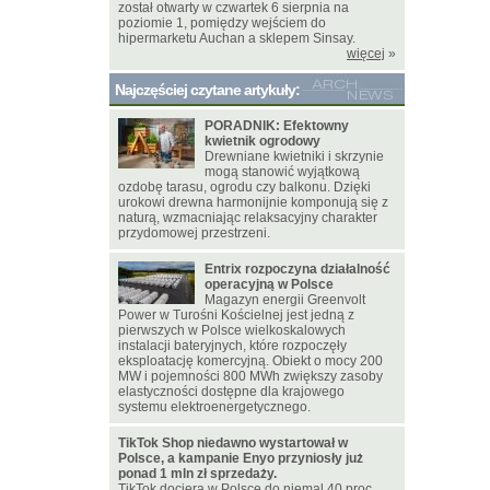
został otwarty w czwartek 6 sierpnia na
poziomie 1, pomiędzy wejściem do
hipermarketu Auchan a sklepem Sinsay.
więcej
»
Najczęściej czytane artykuły:
PORADNIK: Efektowny
kwietnik ogrodowy
Drewniane kwietniki i skrzynie
mogą stanowić wyjątkową
ozdobę tarasu, ogrodu czy balkonu. Dzięki
urokowi drewna harmonijnie komponują się z
naturą, wzmacniając relaksacyjny charakter
przydomowej przestrzeni.
Entrix rozpoczyna działalność
operacyjną w Polsce
Magazyn energii Greenvolt
Power w Turośni Kościelnej jest jedną z
pierwszych w Polsce wielkoskalowych
instalacji bateryjnych, które rozpoczęły
eksploatację komercyjną. Obiekt o mocy 200
MW i pojemności 800 MWh zwiększy zasoby
elastyczności dostępne dla krajowego
systemu elektroenergetycznego.
TikTok Shop niedawno wystartował w
Polsce, a kampanie Enyo przyniosły już
ponad 1 mln zł sprzedaży.
TikTok dociera w Polsce do niemal 40 proc.