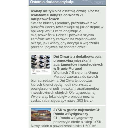
Ostatnio dodane artykuły:
Kwiaty nie tylko na ostatnią chwilę. Poczta
Kwiatowa® dołącza do Wolt w 21
miejscowościach
Świeże bukiety i produkty prezentowe z 62
punktów Poczty Kwiatowej® są już dostępne w
aplikacji Wolt. Oferta obejmuje 21
miejscowości w Polsce i pozwala szybko
zamówić kwiaty zarówno na zaplanowane
okazje, jak i wtedy, gdy decyzja o wręczeniu
prezentu pojawia się spontanicznie.
Dni Otwarte z dodatkową pulą
promocyjną mieszkań i
apartamentów inwestycyjnych
w Grupie Murapol
W dniach 7-8 sierpnia Grupa
Murapol zaprasza do swoich
biur sprzedaży na Dni Otwarte, podczas
których klienci będą mogli skorzystać z
powiększonej puli mieszkań i apartamentów
inwestycyjnych objętych Ofertą specjalną.
Wybierając lokal objęty promocją można
zyskać rabat sięgający nawet 303 tys. zł.
JYSK w gronie najemców CH
Rondo w Bydgoszczy
CH Rondo w Bydgoszczy
poszerzyło ofertę o sklep JYSK.
Nowy salon o powierzchni blisko 1 500 m²