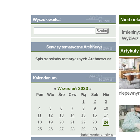
Wyszukiwarka:
Niedziela
Imieniny
Wybierz 
Serwisy tematyczne Archnews
Artykuły 
Spis serwisów tematycznych Archnews >>
Kalendarium
Wrzesień 2023
«
»
niepewnym
Pon
Wto
Śro
Czw
Pią
Sob
Nie
1
2
3
4
5
6
7
8
9
10
11
12
13
14
15
16
17
24
18
19
20
21
22
23
25
26
27
28
29
30
dodaj wydarzenie »