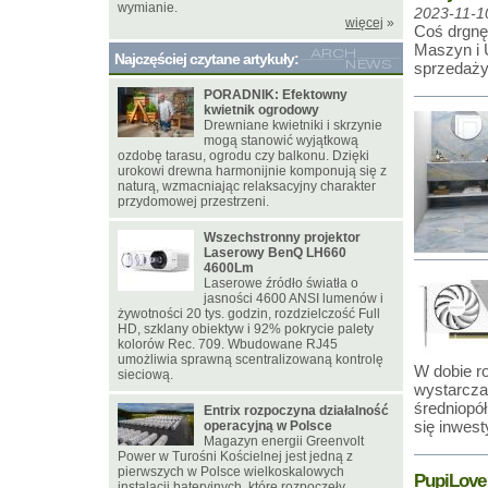
wymianie.
2023-11-1
więcej
»
Coś drgnę
Maszyn i U
Najczęściej czytane artykuły:
sprzedaży
PORADNIK: Efektowny
kwietnik ogrodowy
Drewniane kwietniki i skrzynie
mogą stanowić wyjątkową
ozdobę tarasu, ogrodu czy balkonu. Dzięki
urokowi drewna harmonijnie komponują się z
naturą, wzmacniając relaksacyjny charakter
przydomowej przestrzeni.
Wszechstronny projektor
Laserowy BenQ LH660
4600Lm
Laserowe źródło światła o
jasności 4600 ANSI lumenów i
żywotności 20 tys. godzin, rozdzielczość Full
HD, szklany obiektyw i 92% pokrycie palety
kolorów Rec. 709. Wbudowane RJ45
umożliwia sprawną scentralizowaną kontrolę
W dobie r
sieciową.
wystarcza
średniopó
Entrix rozpoczyna działalność
się inwes
operacyjną w Polsce
Magazyn energii Greenvolt
Power w Turośni Kościelnej jest jedną z
pierwszych w Polsce wielkoskalowych
PupiLove
instalacji bateryjnych, które rozpoczęły