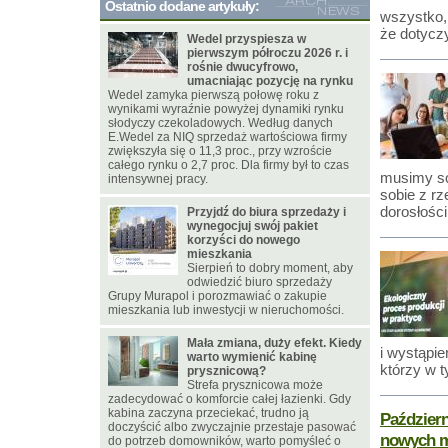
Ostatnio dodane artykuły:
wszystko, 
że dotyczy
Wedel przyspiesza w
pierwszym półroczu 2026 r. i
rośnie dwucyfrowo,
umacniając pozycję na rynku
Wedel zamyka pierwszą połowę roku z
wynikami wyraźnie powyżej dynamiki rynku
słodyczy czekoladowych. Według danych
E.Wedel za NIQ sprzedaż wartościowa firmy
zwiększyła się o 11,3 proc., przy wzroście
całego rynku o 2,7 proc. Dla firmy był to czas
musimy sob
intensywnej pracy.
sobie z rz
dorosłośc
Przyjdź do biura sprzedaży i
wynegocjuj swój pakiet
korzyści do nowego
mieszkania
Sierpień to dobry moment, aby
odwiedzić biuro sprzedaży
Grupy Murapol i porozmawiać o zakupie
mieszkania lub inwestycji w nieruchomości.
Mała zmiana, duży efekt. Kiedy
i wystąpi
warto wymienić kabinę
którzy w t
prysznicową?
Strefa prysznicowa może
zadecydować o komforcie całej łazienki. Gdy
kabina zaczyna przeciekać, trudno ją
Październ
doczyścić albo zwyczajnie przestaje pasować
nowych m
do potrzeb domowników, warto pomyśleć o