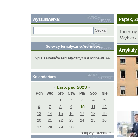
Wyszukiwarka:
Piątek, 2
Imieniny
Wybierz 
Serwisy tematyczne Archnews
Artykuły 
Spis serwisów tematycznych Archnews >>
Kalendarium
Listopad 2023
«
»
Pon
Wto
Śro
Czw
Pią
Sob
Nie
1
2
3
4
5
10
6
7
8
9
11
12
13
14
15
16
17
18
19
20
21
22
23
24
25
26
27
28
29
30
dodaj wydarzenie »