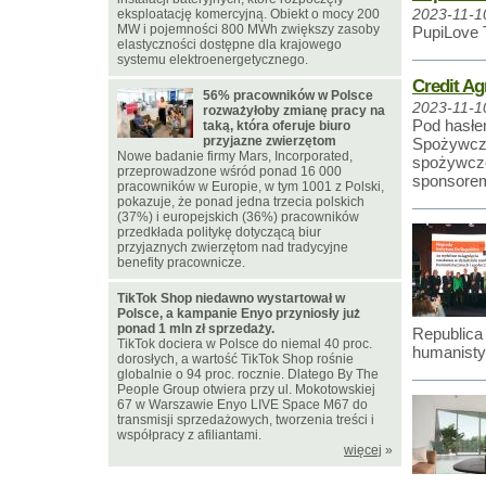
eksploatację komercyjną. Obiekt o mocy 200
2023-11-1
MW i pojemności 800 MWh zwiększy zasoby
PupiLove 
elastyczności dostępne dla krajowego
systemu elektroenergetycznego.
Credit A
56% pracowników w Polsce
2023-11-1
rozważyłoby zmianę pracy na
Pod hasłe
taką, która oferuje biuro
przyjazne zwierzętom
Spożywcze
Nowe badanie firmy Mars, Incorporated,
spożywcze
przeprowadzone wśród ponad 16 000
sponsorem
pracowników w Europie, w tym 1001 z Polski,
pokazuje, że ponad jedna trzecia polskich
(37%) i europejskich (36%) pracowników
przedkłada politykę dotyczącą biur
przyjaznych zwierzętom nad tradycyjne
benefity pracownicze.
TikTok Shop niedawno wystartował w
Polsce, a kampanie Enyo przyniosły już
ponad 1 mln zł sprzedaży.
Republica
TikTok dociera w Polsce do niemal 40 proc.
humanisty
dorosłych, a wartość TikTok Shop rośnie
globalnie o 94 proc. rocznie. Dlatego By The
People Group otwiera przy ul. Mokotowskiej
67 w Warszawie Enyo LIVE Space M67 do
transmisji sprzedażowych, tworzenia treści i
współpracy z afiliantami.
więcej
»