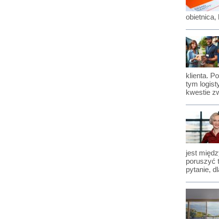
obietnica,
klienta. P
tym logis
kwestie z
jest międ
poruszyć 
pytanie, d