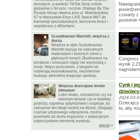
Nawiązani
dorosłych, a wartość TikTok Shop rośnie
globalnie o 94 proc. rocznie. Dlatego By The
posiedzen
People Group otwiera przy ul. Mokotowskiej
czwarty z
67 w Warszawie Enyo LIVE Space M67 do
poziomie 
transmisji sprzedażowych, tworzenia treści i
współpracy z afiliantami.
Scandinavian Warmth: wnętrza z
duszą
Wnętrza w stylu Scandinavian
Warmth bazują na naturalnych
materiałach i kolorach ziemi o
głębszych tonach Zbudowane na
Congress k
prostocie i emocjach nigdy nie wychodzą z
wynik 2,2
mody. Wręcz przeciwnie, z biegiem lat
nagrodami
nabierają wysmakowania, niezmiennie
budując atmosferę kojącego spokoju.
Cynk i je
Wnętrza dostrojone letnim
klimatem
dziecięc
Letni relaks, niezależnie czy na
2024-03-0
własnym tarasie czy w dalekiej
Dziecięcy 
podróży, napełnia optymizmem i inspiruje, by
to, aby m
zatrzymać ten błogi nastrój na dłużej. Ulegając
czarowi urlopowego odprężenia, można
przenieść do domu kojarzone z wakacyjnym
odpoczynkiem elementy wystroju.
więcej
»