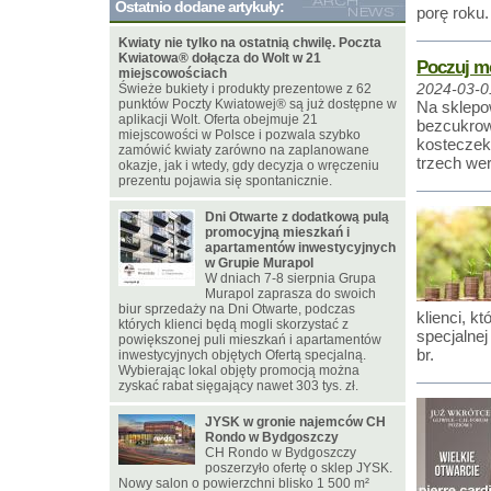
Ostatnio dodane artykuły:
porę roku.
Kwiaty nie tylko na ostatnią chwilę. Poczta
Kwiatowa® dołącza do Wolt w 21
Poczuj m
miejscowościach
Świeże bukiety i produkty prezentowe z 62
2024-03-0
punktów Poczty Kwiatowej® są już dostępne w
Na sklepo
aplikacji Wolt. Oferta obejmuje 21
bezcukrow
miejscowości w Polsce i pozwala szybko
kosteczek
zamówić kwiaty zarówno na zaplanowane
trzech wer
okazje, jak i wtedy, gdy decyzja o wręczeniu
prezentu pojawia się spontanicznie.
Dni Otwarte z dodatkową pulą
promocyjną mieszkań i
apartamentów inwestycyjnych
w Grupie Murapol
W dniach 7-8 sierpnia Grupa
Murapol zaprasza do swoich
biur sprzedaży na Dni Otwarte, podczas
klienci, k
których klienci będą mogli skorzystać z
specjalnej
powiększonej puli mieszkań i apartamentów
br.
inwestycyjnych objętych Ofertą specjalną.
Wybierając lokal objęty promocją można
zyskać rabat sięgający nawet 303 tys. zł.
JYSK w gronie najemców CH
Rondo w Bydgoszczy
CH Rondo w Bydgoszczy
poszerzyło ofertę o sklep JYSK.
Nowy salon o powierzchni blisko 1 500 m²