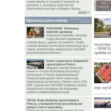
został otwarty w czwartek 6 sierpnia na
poziomie 1, pomiędzy wejściem do
hipermarketu Auchan a sklepem Sinsay.
więcej
»
Najczęściej czytane artykuły:
PORADNIK: Efektowny
kwietnik ogrodowy
Drewniane kwietniki i skrzynie
mogą stanowić wyjątkową
ozdobę tarasu, ogrodu czy balkonu. Dzięki
na przeję
urokowi drewna harmonijnie komponują się z
– DRIM Dan
naturą, wzmacniając relaksacyjny charakter
spełniła w
przydomowej przestrzeni.
Entrix rozpoczyna działalność
operacyjną w Polsce
Magazyn energii Greenvolt
Power w Turośni Kościelnej jest jedną z
pierwszych w Polsce wielkoskalowych
instalacji bateryjnych, które rozpoczęły
eksploatację komercyjną. Obiekt o mocy 200
MW i pojemności 800 MWh zwiększy zasoby
więc wyst
elastyczności dostępne dla krajowego
systemu elektroenergetycznego.
TikTok Shop niedawno wystartował w
Polsce, a kampanie Enyo przyniosły już
ponad 1 mln zł sprzedaży.
TikTok dociera w Polsce do niemal 40 proc.