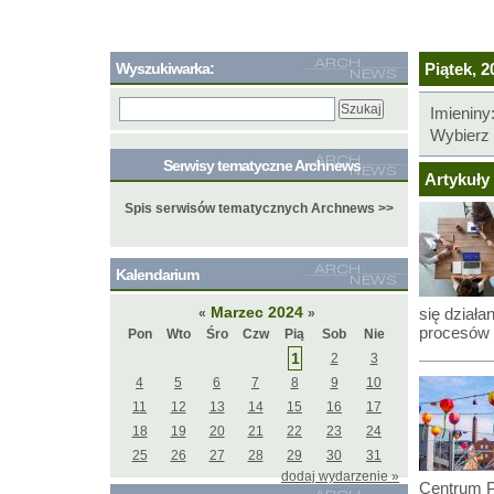
Wyszukiwarka:
Piątek, 2
Imieniny
Wybierz 
Serwisy tematyczne Archnews
Artykuły 
Spis serwisów tematycznych Archnews >>
Kalendarium
Marzec 2024
się działa
«
»
procesów
Pon
Wto
Śro
Czw
Pią
Sob
Nie
1
2
3
4
5
6
7
8
9
10
11
12
13
14
15
16
17
18
19
20
21
22
23
24
25
26
27
28
29
30
31
dodaj wydarzenie »
Centrum P