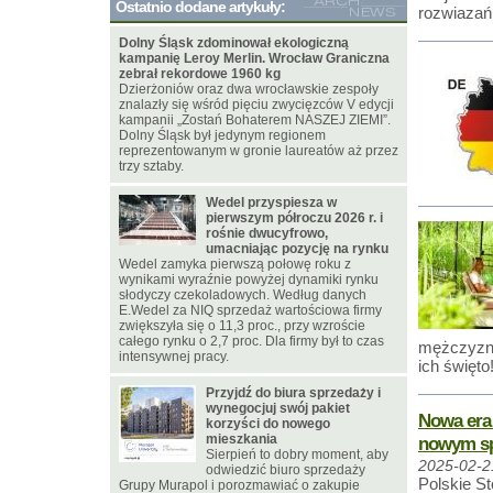
Ostatnio dodane artykuły:
rozwiazań
Dolny Śląsk zdominował ekologiczną
kampanię Leroy Merlin. Wrocław Graniczna
zebrał rekordowe 1960 kg
Dzierżoniów oraz dwa wrocławskie zespoły
znalazły się wśród pięciu zwycięzców V edycji
kampanii „Zostań Bohaterem NASZEJ ZIEMI”.
Dolny Śląsk był jedynym regionem
reprezentowanym w gronie laureatów aż przez
trzy sztaby.
Wedel przyspiesza w
pierwszym półroczu 2026 r. i
rośnie dwucyfrowo,
umacniając pozycję na rynku
Wedel zamyka pierwszą połowę roku z
wynikami wyraźnie powyżej dynamiki rynku
słodyczy czekoladowych. Według danych
E.Wedel za NIQ sprzedaż wartościowa firmy
zwiększyła się o 11,3 proc., przy wzroście
całego rynku o 2,7 proc. Dla firmy był to czas
mężczyzn. 
intensywnej pracy.
ich święto
Przyjdź do biura sprzedaży i
wynegocjuj swój pakiet
Nowa era
korzyści do nowego
mieszkania
nowym s
Sierpień to dobry moment, aby
2025-02-2
odwiedzić biuro sprzedaży
Polskie S
Grupy Murapol i porozmawiać o zakupie