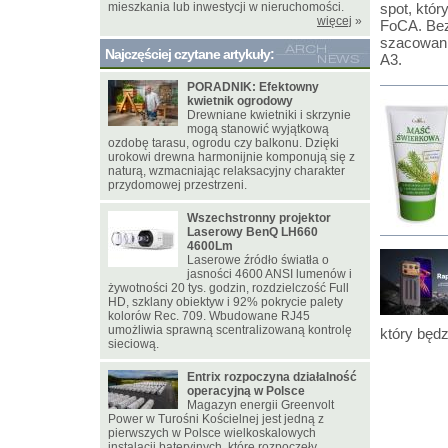
mieszkania lub inwestycji w nieruchomości.
spot, któr
więcej
»
FoCA. Bezp
szacowani
Najczęściej czytane artykuły:
A3.
PORADNIK: Efektowny
kwietnik ogrodowy
Drewniane kwietniki i skrzynie
mogą stanowić wyjątkową
ozdobę tarasu, ogrodu czy balkonu. Dzięki
urokowi drewna harmonijnie komponują się z
naturą, wzmacniając relaksacyjny charakter
przydomowej przestrzeni.
Wszechstronny projektor
Laserowy BenQ LH660
4600Lm
Laserowe źródło światła o
jasności 4600 ANSI lumenów i
żywotności 20 tys. godzin, rozdzielczość Full
HD, szklany obiektyw i 92% pokrycie palety
kolorów Rec. 709. Wbudowane RJ45
umożliwia sprawną scentralizowaną kontrolę
który będ
sieciową.
Entrix rozpoczyna działalność
operacyjną w Polsce
Magazyn energii Greenvolt
Power w Turośni Kościelnej jest jedną z
pierwszych w Polsce wielkoskalowych
instalacji bateryjnych, które rozpoczęły