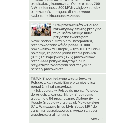
eksploatację komercyjną. Obiekt o mocy 200
MW i pojemności 800 MWh zwiększy zasoby
elastyczności dostępne dla krajowego
systemu elektroenergetycznego.
56% pracowników w Polsce
rozważyłoby zmianę pracy na
taką, która oferuje biuro
przyjazne zwierzętom
Nowe badanie firmy Mars, Incorporated,
przeprowadzone wśród ponad 16 000
pracowników w Europie, w tym 1001 z Polski,
pokazuje, że ponad jedna trzecia polskich
(37%) i europejskich (36%) pracowników
przedkłada politykę dotyczącą biur
przyjaznych zwierzętom nad tradycyjne
benefity pracownicze.
TikTok Shop niedawno wystartował w
Polsce, a kampanie Enyo przyniosły już
ponad 1 mln zł sprzedaży.
TikTok dociera w Polsce do niemal 40 proc.
dorosłych, a wartość TikTok Shop rośnie
globalnie o 94 proc. rocznie. Dlatego By The
People Group otwiera przy ul. Mokotowskiej
67 w Warszawie Enyo LIVE Space M67 do
transmisji sprzedażowych, tworzenia treści i
współpracy z afiliantami.
więcej
»