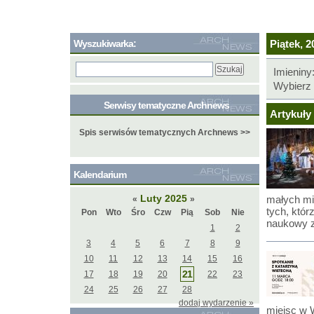
Wyszukiwarka:
Piątek, 2
Imieniny
Wybierz 
Serwisy tematyczne Archnews
Artykuły 
Spis serwisów tematycznych Archnews >>
Kalendarium
Luty 2025
małych mił
«
»
tych, któ
Pon
Wto
Śro
Czw
Pią
Sob
Nie
naukowy z
1
2
3
4
5
6
7
8
9
10
11
12
13
14
15
16
21
17
18
19
20
22
23
24
25
26
27
28
dodaj wydarzenie »
miejsc w 