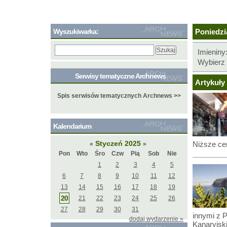
Wyszukiwarka:
Poniedzia
Imieniny
Wybierz 
Serwisy tematyczne Archnews
Artykuły 
Spis serwisów tematycznych Archnews >>
Kalendarium
Styczeń 2025
Niższe ce
«
»
Pon
Wto
Śro
Czw
Pią
Sob
Nie
1
2
3
4
5
6
7
8
9
10
11
12
13
14
15
16
17
18
19
20
21
22
23
24
25
26
27
28
29
30
31
innymi z P
dodaj wydarzenie »
Kanaryjsk