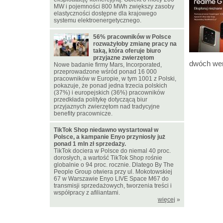
MW i pojemności 800 MWh zwiększy zasoby
elastyczności dostępne dla krajowego
systemu elektroenergetycznego.
56% pracowników w Polsce
rozważyłoby zmianę pracy na
taką, która oferuje biuro
przyjazne zwierzętom
dwóch wer
Nowe badanie firmy Mars, Incorporated,
przeprowadzone wśród ponad 16 000
pracowników w Europie, w tym 1001 z Polski,
pokazuje, że ponad jedna trzecia polskich
(37%) i europejskich (36%) pracowników
przedkłada politykę dotyczącą biur
przyjaznych zwierzętom nad tradycyjne
benefity pracownicze.
TikTok Shop niedawno wystartował w
Polsce, a kampanie Enyo przyniosły już
ponad 1 mln zł sprzedaży.
TikTok dociera w Polsce do niemal 40 proc.
dorosłych, a wartość TikTok Shop rośnie
globalnie o 94 proc. rocznie. Dlatego By The
People Group otwiera przy ul. Mokotowskiej
67 w Warszawie Enyo LIVE Space M67 do
transmisji sprzedażowych, tworzenia treści i
współpracy z afiliantami.
więcej
»