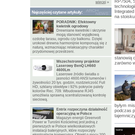
RP7504, S
więcej
»
technologi
Integrated
Najczęściej czytane artykuły:
na stoisku
PORADNIK: Efektowny
kwietnik ogrodowy
Drewniane kwietniki i skrzynie
mogą stanowić wyjątkową
ozdobę tarasu, ogrodu czy balkonu. Dzięki
urokowi drewna harmonijnie komponują się z
naturą, wzmacniając relaksacyjny charakter
przydomowej przestrzeni.
stanowią 
Wszechstronny projektor
zarówno w
Laserowy BenQ LH660
4600Lm
Laserowe źródło światła o
jasności 4600 ANSI lumenów i
żywotności 20 tys. godzin, rozdzielczość Full
HD, szklany obiektyw i 92% pokrycie palety
kolorów Rec. 709. Wbudowane RJ45
umożliwia sprawną scentralizowaną kontrolę
sieciową.
byłym mis
Entrix rozpoczyna działalność
podczas p
operacyjną w Polsce
tajemnicz
Magazyn energii Greenvolt
Power w Turośni Kościelnej jest jedną z
pierwszych w Polsce wielkoskalowych
instalacji bateryjnych, które rozpoczęły
eksploatację komercyjną. Obiekt o mocy 200