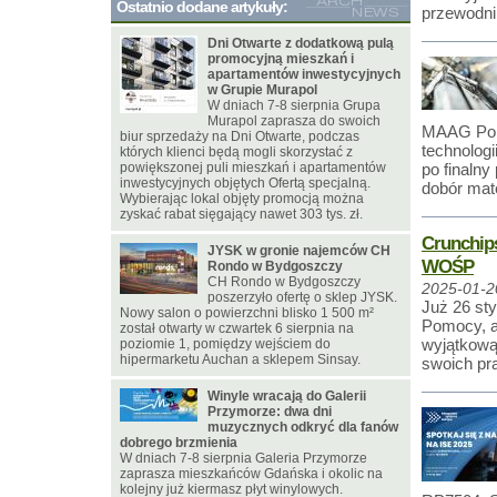
Ostatnio dodane artykuły:
przewodni
Dni Otwarte z dodatkową pulą
promocyjną mieszkań i
apartamentów inwestycyjnych
w Grupie Murapol
W dniach 7-8 sierpnia Grupa
Murapol zaprasza do swoich
MAAG Pols
biur sprzedaży na Dni Otwarte, podczas
technologi
których klienci będą mogli skorzystać z
powiększonej puli mieszkań i apartamentów
po finalny
inwestycyjnych objętych Ofertą specjalną.
dobór mate
Wybierając lokal objęty promocją można
zyskać rabat sięgający nawet 303 tys. zł.
Crunchips
JYSK w gronie najemców CH
WOŚP
Rondo w Bydgoszczy
CH Rondo w Bydgoszczy
2025-01-2
poszerzyło ofertę o sklep JYSK.
Już 26 sty
Nowy salon o powierzchni blisko 1 500 m²
Pomocy, a
został otwarty w czwartek 6 sierpnia na
wyjątkową
poziomie 1, pomiędzy wejściem do
hipermarketu Auchan a sklepem Sinsay.
swoich pra
Winyle wracają do Galerii
Przymorze: dwa dni
muzycznych odkryć dla fanów
dobrego brzmienia
W dniach 7-8 sierpnia Galeria Przymorze
zaprasza mieszkańców Gdańska i okolic na
kolejny już kiermasz płyt winylowych.