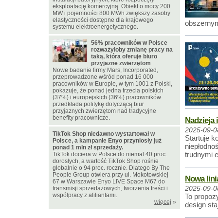
eksploatację komercyjną. Obiekt o mocy 200
MW i pojemności 800 MWh zwiększy zasoby
elastyczności dostępne dla krajowego
obszernym
systemu elektroenergetycznego.
56% pracowników w Polsce
rozważyłoby zmianę pracy na
taką, która oferuje biuro
przyjazne zwierzętom
Nowe badanie firmy Mars, Incorporated,
przeprowadzone wśród ponad 16 000
pracowników w Europie, w tym 1001 z Polski,
pokazuje, że ponad jedna trzecia polskich
(37%) i europejskich (36%) pracowników
przedkłada politykę dotyczącą biur
przyjaznych zwierzętom nad tradycyjne
benefity pracownicze.
Nadzieja i
2025-09-0
TikTok Shop niedawno wystartował w
Startuje k
Polsce, a kampanie Enyo przyniosły już
niepłodnoś
ponad 1 mln zł sprzedaży.
trudnymi 
TikTok dociera w Polsce do niemal 40 proc.
dorosłych, a wartość TikTok Shop rośnie
globalnie o 94 proc. rocznie. Dlatego By The
People Group otwiera przy ul. Mokotowskiej
Nowa lin
67 w Warszawie Enyo LIVE Space M67 do
transmisji sprzedażowych, tworzenia treści i
2025-09-0
współpracy z afiliantami.
To propoz
więcej
»
design sta