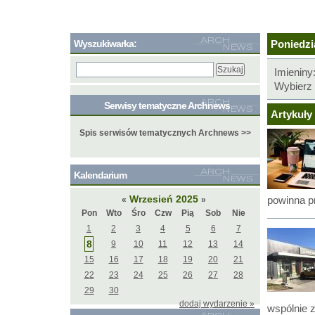
Wyszukiwarka:
Poniedzia
Imieniny
Wybierz 
Serwisy tematyczne Archnews
Artykuły 
Spis serwisów tematycznych Archnews >>
Kalendarium
Wrzesień 2025
powinna p
«
»
Pon
Wto
Śro
Czw
Pią
Sob
Nie
1
2
3
4
5
6
7
8
9
10
11
12
13
14
15
16
17
18
19
20
21
22
23
24
25
26
27
28
29
30
dodaj wydarzenie »
wspólnie 