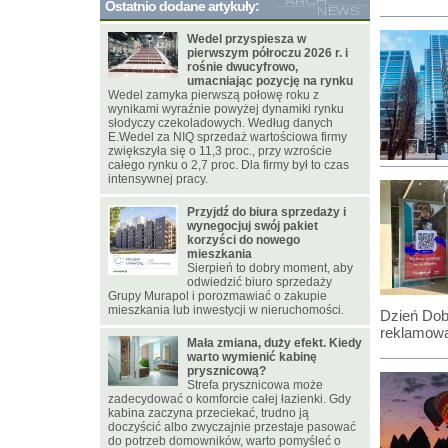
Ostatnio dodane artykuły:
Wedel przyspiesza w
pierwszym półroczu 2026 r. i
rośnie dwucyfrowo,
umacniając pozycję na rynku
Wedel zamyka pierwszą połowę roku z
wynikami wyraźnie powyżej dynamiki rynku
słodyczy czekoladowych. Według danych
E.Wedel za NIQ sprzedaż wartościowa firmy
zwiększyła się o 11,3 proc., przy wzroście
całego rynku o 2,7 proc. Dla firmy był to czas
intensywnej pracy.
Przyjdź do biura sprzedaży i
wynegocjuj swój pakiet
korzyści do nowego
mieszkania
Sierpień to dobry moment, aby
odwiedzić biuro sprzedaży
Grupy Murapol i porozmawiać o zakupie
mieszkania lub inwestycji w nieruchomości.
Dzień Dob
reklamową
Mała zmiana, duży efekt. Kiedy
warto wymienić kabinę
prysznicową?
Strefa prysznicowa może
zadecydować o komforcie całej łazienki. Gdy
kabina zaczyna przeciekać, trudno ją
doczyścić albo zwyczajnie przestaje pasować
do potrzeb domowników, warto pomyśleć o