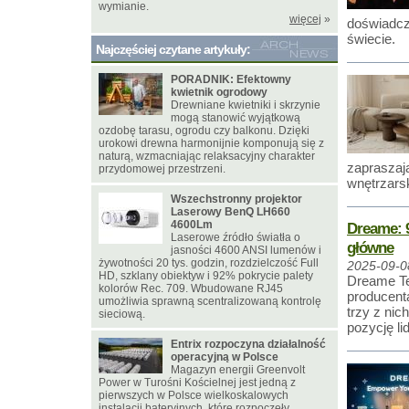
wymianie.
więcej
»
doświadcz
świecie.
Najczęściej czytane artykuły:
PORADNIK: Efektowny
kwietnik ogrodowy
Drewniane kwietniki i skrzynie
mogą stanowić wyjątkową
ozdobę tarasu, ogrodu czy balkonu. Dzięki
urokowi drewna harmonijnie komponują się z
naturą, wzmacniając relaksacyjny charakter
zapraszaj
przydomowej przestrzeni.
wnętrzarsk
Wszechstronny projektor
Laserowy BenQ LH660
4600Lm
Dreame: 9
Laserowe źródło światła o
główne
jasności 4600 ANSI lumenów i
żywotności 20 tys. godzin, rozdzielczość Full
2025-09-0
HD, szklany obiektyw i 92% pokrycie palety
Dreame Te
kolorów Rec. 709. Wbudowane RJ45
producent
umożliwia sprawną scentralizowaną kontrolę
trzy z ni
sieciową.
pozycję li
Entrix rozpoczyna działalność
operacyjną w Polsce
Magazyn energii Greenvolt
Power w Turośni Kościelnej jest jedną z
pierwszych w Polsce wielkoskalowych
instalacji bateryjnych, które rozpoczęły