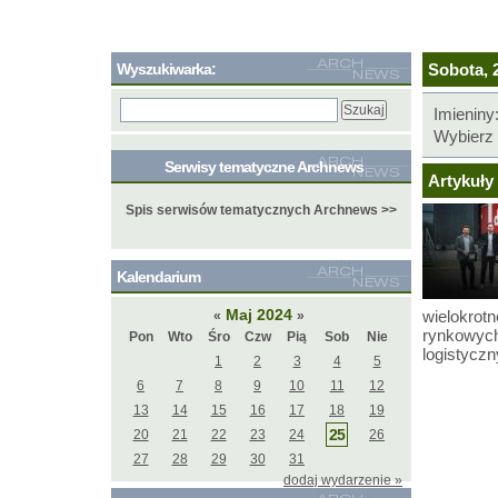
Wyszukiwarka:
Sobota, 2
Imieniny
Wybierz 
Serwisy tematyczne Archnews
Artykuły 
Spis serwisów tematycznych Archnews >>
Kalendarium
Maj 2024
wielokrotn
«
»
rynkowych
Pon
Wto
Śro
Czw
Pią
Sob
Nie
logistycz
1
2
3
4
5
6
7
8
9
10
11
12
13
14
15
16
17
18
19
25
20
21
22
23
24
26
27
28
29
30
31
dodaj wydarzenie »