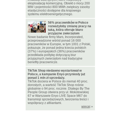
eksploatację komercyjną. Obiekt o mocy 200
MW i pojemności 800 MWh zwiększy zasoby
elastyczności dostępne dla krajowego
systemu elektroenergetycznego.
56% pracowników w Polsce
rozważyłoby zmianę pracy na
taką, która oferuje biuro
przyjazne zwierzętom
Nowe badanie firmy Mars, Incorporated,
przeprowadzone wśród ponad 16 000
pracowników w Europie, w tym 1001 z Polski,
pokazuje, że ponad jedna trzecia polskich
(37%) i europejskich (36%) pracowników
przedkłada politykę dotyczącą biur
przyjaznych zwierzętom nad tradycyjne
benefity pracownicze.
TikTok Shop niedawno wystartował w
Polsce, a kampanie Enyo przyniosły już
ponad 1 mln zł sprzedaży.
TikTok dociera w Polsce do niemal 40 proc.
dorosłych, a wartość TikTok Shop rośnie
globalnie o 94 proc. rocznie. Dlatego By The
People Group otwiera przy ul. Mokotowskiej
67 w Warszawie Enyo LIVE Space M67 do
transmisji sprzedażowych, tworzenia treści i
współpracy z afiliantami.
więcej
»