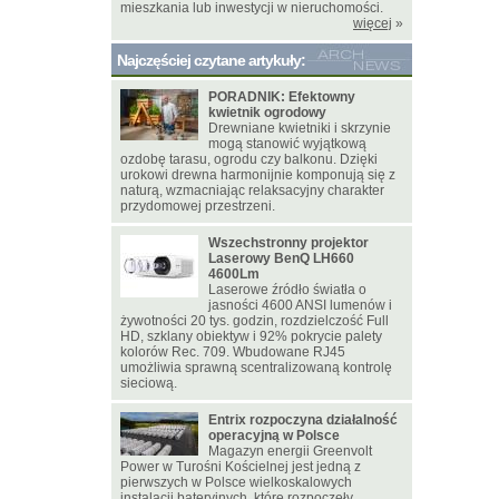
mieszkania lub inwestycji w nieruchomości.
więcej
»
Najczęściej czytane artykuły:
PORADNIK: Efektowny
kwietnik ogrodowy
Drewniane kwietniki i skrzynie
mogą stanowić wyjątkową
ozdobę tarasu, ogrodu czy balkonu. Dzięki
urokowi drewna harmonijnie komponują się z
naturą, wzmacniając relaksacyjny charakter
przydomowej przestrzeni.
Wszechstronny projektor
Laserowy BenQ LH660
4600Lm
Laserowe źródło światła o
jasności 4600 ANSI lumenów i
żywotności 20 tys. godzin, rozdzielczość Full
HD, szklany obiektyw i 92% pokrycie palety
kolorów Rec. 709. Wbudowane RJ45
umożliwia sprawną scentralizowaną kontrolę
sieciową.
Entrix rozpoczyna działalność
operacyjną w Polsce
Magazyn energii Greenvolt
Power w Turośni Kościelnej jest jedną z
pierwszych w Polsce wielkoskalowych
instalacji bateryjnych, które rozpoczęły