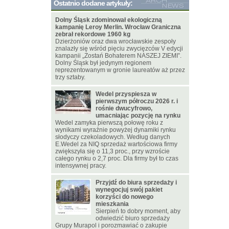
Ostatnio dodane artykuły:
Dolny Śląsk zdominował ekologiczną
kampanię Leroy Merlin. Wrocław Graniczna
zebrał rekordowe 1960 kg
Dzierżoniów oraz dwa wrocławskie zespoły
znalazły się wśród pięciu zwycięzców V edycji
kampanii „Zostań Bohaterem NASZEJ ZIEMI”.
Dolny Śląsk był jedynym regionem
reprezentowanym w gronie laureatów aż przez
trzy sztaby.
Wedel przyspiesza w
pierwszym półroczu 2026 r. i
rośnie dwucyfrowo,
umacniając pozycję na rynku
Wedel zamyka pierwszą połowę roku z
wynikami wyraźnie powyżej dynamiki rynku
słodyczy czekoladowych. Według danych
E.Wedel za NIQ sprzedaż wartościowa firmy
zwiększyła się o 11,3 proc., przy wzroście
całego rynku o 2,7 proc. Dla firmy był to czas
intensywnej pracy.
Przyjdź do biura sprzedaży i
wynegocjuj swój pakiet
korzyści do nowego
mieszkania
Sierpień to dobry moment, aby
odwiedzić biuro sprzedaży
Grupy Murapol i porozmawiać o zakupie