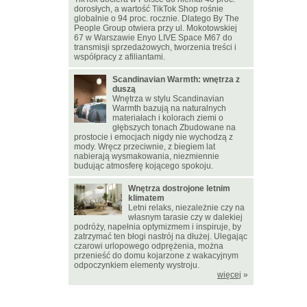
dorosłych, a wartość TikTok Shop rośnie
globalnie o 94 proc. rocznie. Dlatego By The
People Group otwiera przy ul. Mokotowskiej
67 w Warszawie Enyo LIVE Space M67 do
transmisji sprzedażowych, tworzenia treści i
współpracy z afiliantami.
Scandinavian Warmth: wnętrza z
duszą
Wnętrza w stylu Scandinavian
Warmth bazują na naturalnych
materiałach i kolorach ziemi o
głębszych tonach Zbudowane na
prostocie i emocjach nigdy nie wychodzą z
mody. Wręcz przeciwnie, z biegiem lat
nabierają wysmakowania, niezmiennie
budując atmosferę kojącego spokoju.
Wnętrza dostrojone letnim
klimatem
Letni relaks, niezależnie czy na
własnym tarasie czy w dalekiej
podróży, napełnia optymizmem i inspiruje, by
zatrzymać ten błogi nastrój na dłużej. Ulegając
czarowi urlopowego odprężenia, można
przenieść do domu kojarzone z wakacyjnym
odpoczynkiem elementy wystroju.
więcej
»