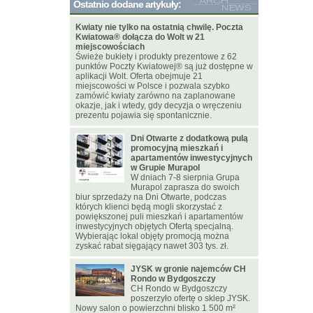
Ostatnio dodane artykuły:
Kwiaty nie tylko na ostatnią chwilę. Poczta
Kwiatowa® dołącza do Wolt w 21
miejscowościach
Świeże bukiety i produkty prezentowe z 62
punktów Poczty Kwiatowej® są już dostępne w
aplikacji Wolt. Oferta obejmuje 21
miejscowości w Polsce i pozwala szybko
zamówić kwiaty zarówno na zaplanowane
okazje, jak i wtedy, gdy decyzja o wręczeniu
prezentu pojawia się spontanicznie.
Dni Otwarte z dodatkową pulą
promocyjną mieszkań i
apartamentów inwestycyjnych
w Grupie Murapol
W dniach 7-8 sierpnia Grupa
Murapol zaprasza do swoich
biur sprzedaży na Dni Otwarte, podczas
których klienci będą mogli skorzystać z
powiększonej puli mieszkań i apartamentów
inwestycyjnych objętych Ofertą specjalną.
Wybierając lokal objęty promocją można
zyskać rabat sięgający nawet 303 tys. zł.
JYSK w gronie najemców CH
Rondo w Bydgoszczy
CH Rondo w Bydgoszczy
poszerzyło ofertę o sklep JYSK.
Nowy salon o powierzchni blisko 1 500 m²