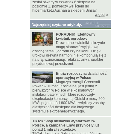
został otwarty w czwartek 6 sierpnia na
poziomie 1, pomiędzy wejściem do
hipermarketu Auchan a sklepem Sinsay.
więcej
»
Najczęściej czytane artykuły:
PORADNIK: Efektowny
kwietnik ogrodowy
Drewniane kwietniki i skrzynie
mogą stanowić wyjątkową
ozdobę tarasu, ogrodu czy balkonu. Dzięki
urokowi drewna harmonijnie komponują się z
naturą, wzmacniając relaksacyjny charakter
przydomowej przestrzeni.
Entrix rozpoczyna działalność
operacyjną w Polsce
Magazyn energii Greenvolt
Power w Turośni Kościelnej jest jedną z
pierwszych w Polsce wielkoskalowych
instalacji bateryjnych, które rozpoczęły
eksploatację komercyjną. Obiekt o mocy 200
MW i pojemności 800 MWh zwiększy zasoby
elastyczności dostępne dla krajowego
systemu elektroenergetycznego.
TikTok Shop niedawno wystartował w
Polsce, a kampanie Enyo przyniosły już
ponad 1 mln zł sprzedaży.
TikTok dociera w Polsce do niemal 40 proc.