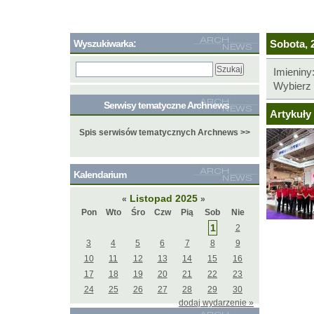
Wyszukiwarka:
Sobota, 2
Imieniny
Wybierz 
Serwisy tematyczne Archnews
Artykuły 
Spis serwisów tematycznych Archnews >>
Kalendarium
Listopad 2025
«
»
Pon
Wto
Śro
Czw
Pią
Sob
Nie
1
2
3
4
5
6
7
8
9
10
11
12
13
14
15
16
17
18
19
20
21
22
23
24
25
26
27
28
29
30
dodaj wydarzenie »