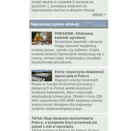
został otwarty w czwartek 6 sierpnia na
poziomie 1, pomiędzy wejściem do
hipermarketu Auchan a sklepem Sinsay.
więcej
»
Najczęściej czytane artykuły:
PORADNIK: Efektowny
kwietnik ogrodowy
Drewniane kwietniki i skrzynie
mogą stanowić wyjątkową
ozdobę tarasu, ogrodu czy balkonu. Dzięki
urokowi drewna harmonijnie komponują się z
naturą, wzmacniając relaksacyjny charakter
przydomowej przestrzeni.
Entrix rozpoczyna działalność
operacyjną w Polsce
Magazyn energii Greenvolt
Power w Turośni Kościelnej jest jedną z
pierwszych w Polsce wielkoskalowych
instalacji bateryjnych, które rozpoczęły
eksploatację komercyjną. Obiekt o mocy 200
MW i pojemności 800 MWh zwiększy zasoby
elastyczności dostępne dla krajowego
systemu elektroenergetycznego.
TikTok Shop niedawno wystartował w
Polsce, a kampanie Enyo przyniosły już
ponad 1 mln zł sprzedaży.
TikTok dociera w Polsce do niemal 40 proc.