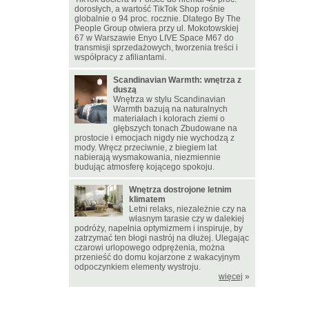
dorosłych, a wartość TikTok Shop rośnie
globalnie o 94 proc. rocznie. Dlatego By The
People Group otwiera przy ul. Mokotowskiej
67 w Warszawie Enyo LIVE Space M67 do
transmisji sprzedażowych, tworzenia treści i
współpracy z afiliantami.
Scandinavian Warmth: wnętrza z
duszą
Wnętrza w stylu Scandinavian
Warmth bazują na naturalnych
materiałach i kolorach ziemi o
głębszych tonach Zbudowane na
prostocie i emocjach nigdy nie wychodzą z
mody. Wręcz przeciwnie, z biegiem lat
nabierają wysmakowania, niezmiennie
budując atmosferę kojącego spokoju.
Wnętrza dostrojone letnim
klimatem
Letni relaks, niezależnie czy na
własnym tarasie czy w dalekiej
podróży, napełnia optymizmem i inspiruje, by
zatrzymać ten błogi nastrój na dłużej. Ulegając
czarowi urlopowego odprężenia, można
przenieść do domu kojarzone z wakacyjnym
odpoczynkiem elementy wystroju.
więcej
»