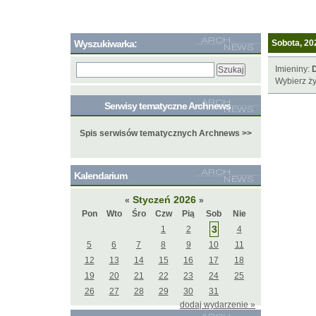
Wyszukiwarka:
Sobota, 202
Imieniny:
Wybierz ży
Serwisy tematyczne Archnews
Spis serwisów tematycznych Archnews >>
Kalendarium
Styczeń 2026
«
»
Pon
Wto
Śro
Czw
Pią
Sob
Nie
3
1
2
4
5
6
7
8
9
10
11
12
13
14
15
16
17
18
19
20
21
22
23
24
25
26
27
28
29
30
31
dodaj wydarzenie »