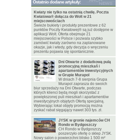
Ostatnio dodane artykuły:
Kwiaty nie tylko na ostatnią chwilę. Poczta
Kwiatowa® dołącza do Wolt w 21
miejscowościach
Świeże bukiety i produkty prezentowe z 62
punktów Poczty Kwiatowej® są już dostępne w
aplikacji Wolt. Oferta obejmuje 21
miejscowości w Polsce i pozwala szybko
zamówić kwiaty zarówno na zaplanowane
okazje, jak i wtedy, gdy decyzja o wręczeniu
prezentu pojawia się spontanicznie.
Dni Otwarte z dodatkową pulą
promocyjną mieszkań i
apartamentów inwestycyjnych
w Grupie Murapol
W dniach 7-8 sierpnia Grupa
Murapol zaprasza do swoich
biur sprzedaży na Dni Otwarte, podczas
których klienci będą mogli skorzystać z
powiększonej puli mieszkań i apartamentów
inwestycyjnych objętych Ofertą specjalną.
Wybierając lokal objęty promocją można
zyskać rabat sięgający nawet 303 tys. zł.
JYSK w gronie najemców CH
Rondo w Bydgoszczy
CH Rondo w Bydgoszczy
poszerzyło ofertę o sklep JYSK.
Nowy salon o powierzchni blisko 1 500 m²