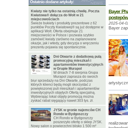
Ostatnio dodane artykuły:
Bayer Ph
Kwiaty nie tylko na ostatnią chwilę. Poczta
Kwiatowa® dołącza do Wolt w 21
postępów
miejscowościach
Świeże bukiety i produkty prezentowe z 62
2025-04-0
punktów Poczty Kwiatowej® są już dostępne w
Bayer zap
aplikacji Wolt. Oferta obejmuje 21
miejscowości w Polsce i pozwala szybko
zamówić kwiaty zarówno na zaplanowane
okazje, jak i wtedy, gdy decyzja o wręczeniu
prezentu pojawia się spontanicznie.
Dni Otwarte z dodatkową pulą
promocyjną mieszkań i
apartamentów inwestycyjnych
w Grupie Murapol
W dniach 7-8 sierpnia Grupa
Murapol zaprasza do swoich
biur sprzedaży na Dni Otwarte, podczas
artystyczn
których klienci będą mogli skorzystać z
powiększonej puli mieszkań i apartamentów
inwestycyjnych objętych Ofertą specjalną.
Wybierając lokal objęty promocją można
zyskać rabat sięgający nawet 303 tys. zł.
JYSK w gronie najemców CH
Rondo w Bydgoszczy
CH Rondo w Bydgoszczy
poszerzyło ofertę o sklep JYSK.
realizowa
Nowy salon o powierzchni blisko 1 500 m²
technolog