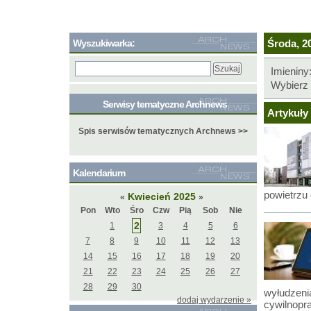
Wyszukiwarka:
Środa, 20
Imieniny
Wybierz 
Serwisy tematyczne Archnews
Artykuły 
Spis serwisów tematycznych Archnews >>
Kalendarium
powietrzu
Kwiecień 2025
«
»
Pon
Wto
Śro
Czw
Pią
Sob
Nie
2
1
3
4
5
6
7
8
9
10
11
12
13
14
15
16
17
18
19
20
21
22
23
24
25
26
27
28
29
30
wyłudzeni
dodaj wydarzenie »
cywilnopr