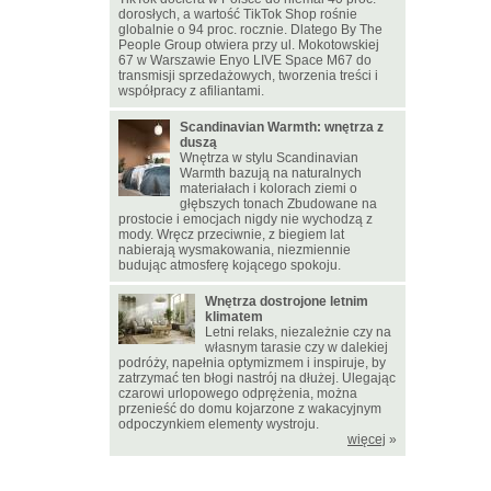
dorosłych, a wartość TikTok Shop rośnie
globalnie o 94 proc. rocznie. Dlatego By The
People Group otwiera przy ul. Mokotowskiej
67 w Warszawie Enyo LIVE Space M67 do
transmisji sprzedażowych, tworzenia treści i
współpracy z afiliantami.
Scandinavian Warmth: wnętrza z
duszą
Wnętrza w stylu Scandinavian
Warmth bazują na naturalnych
materiałach i kolorach ziemi o
głębszych tonach Zbudowane na
prostocie i emocjach nigdy nie wychodzą z
mody. Wręcz przeciwnie, z biegiem lat
nabierają wysmakowania, niezmiennie
budując atmosferę kojącego spokoju.
Wnętrza dostrojone letnim
klimatem
Letni relaks, niezależnie czy na
własnym tarasie czy w dalekiej
podróży, napełnia optymizmem i inspiruje, by
zatrzymać ten błogi nastrój na dłużej. Ulegając
czarowi urlopowego odprężenia, można
przenieść do domu kojarzone z wakacyjnym
odpoczynkiem elementy wystroju.
więcej
»