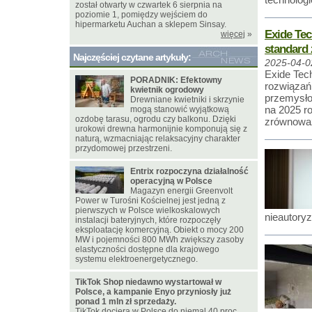
został otwarty w czwartek 6 sierpnia na
poziomie 1, pomiędzy wejściem do
hipermarketu Auchan a sklepem Sinsay.
Exide Tec
więcej
»
standard
Najczęściej czytane artykuły:
2025-04-0
Exide Tec
PORADNIK: Efektowny
rozwiązań
kwietnik ogrodowy
przemysło
Drewniane kwietniki i skrzynie
na 2025 r
mogą stanowić wyjątkową
ozdobę tarasu, ogrodu czy balkonu. Dzięki
zrównowa
urokowi drewna harmonijnie komponują się z
naturą, wzmacniając relaksacyjny charakter
przydomowej przestrzeni.
Entrix rozpoczyna działalność
operacyjną w Polsce
Magazyn energii Greenvolt
Power w Turośni Kościelnej jest jedną z
pierwszych w Polsce wielkoskalowych
nieautory
instalacji bateryjnych, które rozpoczęły
eksploatację komercyjną. Obiekt o mocy 200
MW i pojemności 800 MWh zwiększy zasoby
elastyczności dostępne dla krajowego
systemu elektroenergetycznego.
TikTok Shop niedawno wystartował w
Polsce, a kampanie Enyo przyniosły już
ponad 1 mln zł sprzedaży.
TikTok dociera w Polsce do niemal 40 proc.