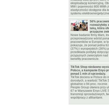
eksploatację komercyjną. Ob
MW i pojemności 800 MWh z
elastyczności dostępne dla 
systemu elektroenergetyczn
56% pracowni
rozważyłoby 
taką, która of
przyjazne zw
Nowe badanie firmy Mars, In
przeprowadzone wśród pona
pracowników w Europie, w ty
pokazuje, że ponad jedna trz
(37%) i europejskich (36%)
przedkłada politykę dotycząc
przyjaznych zwierzętom nad 
benefity pracownicze.
TikTok Shop niedawno wyst
Polsce, a kampanie Enyo pr
ponad 1 mln zł sprzedaży.
TikTok dociera w Polsce do n
dorosłych, a wartość TikTok 
globalnie o 94 proc. rocznie
People Group otwiera przy u
67 w Warszawie Enyo LIVE 
transmisji sprzedażowych, two
współpracy z afiliantami.