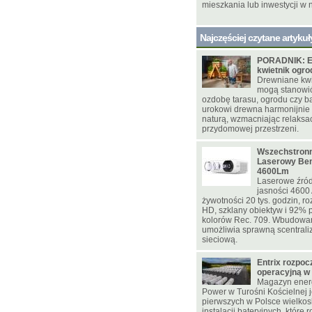
mieszkania lub inwestycji w 
Najczęściej czytane artykuł
PORADNIK: E
kwietnik ogr
Drewniane kwie
mogą stanowi
ozdobę tarasu, ogrodu czy ba
urokowi drewna harmonijnie
naturą, wzmacniając relaksac
przydomowej przestrzeni.
Wszechstronn
Laserowy Be
4600Lm
Laserowe źród
jasności 4600
żywotności 20 tys. godzin, ro
HD, szklany obiektyw i 92% p
kolorów Rec. 709. Wbudowa
umożliwia sprawną scentrali
sieciową.
Entrix rozpoc
operacyjną w
Magazyn energ
Power w Turośni Kościelnej j
pierwszych w Polsce wielko
instalacji bateryjnych, które 