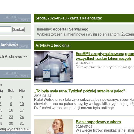
Środa, 2026-05-13 - karta z kalendarza:
Imieniny:
Roberta i Serwacego
Wybierz życzenia imieninowe i wyślij solenizantom:
Życzeni
e Archnews
Artykuły z tego dnia:
EcoRP4 z zoptymalizowaną geome
ych Archnews >>
wszystkich zadań lakierniczych
2026-05-13
Dürr wprowadza na rynek nową gene
6
»
ią
Sob
Nie
„To była mała rana. Tydzień później straciłem palec”
2026-05-13
1
2
3
Rafał Wolski przez lata żył z cukrzycą bez poważnych powikł
8
9
10
niewielka rana na palcu stopy, by w ciągu kilku tygodni jego ż
Dziś mówi wprost: amputacji można było uniknąć.
15
16
17
22
23
24
Blask napędzany ruchem
29
30
31
2026-05-13
odaj wydarzenie »
W świecie filtrów, nieskazitelnej skó