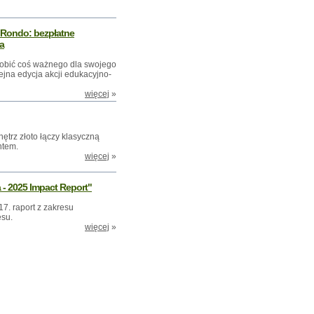
 Rondo: bezpłatne
ka
robić coś ważnego dla swojego
jna edycja akcji edukacyjno-
więcej
»
trz złoto łączy klasyczną
ntem.
więcej
»
 - 2025 Impact Report"
17. raport z zakresu
esu.
więcej
»