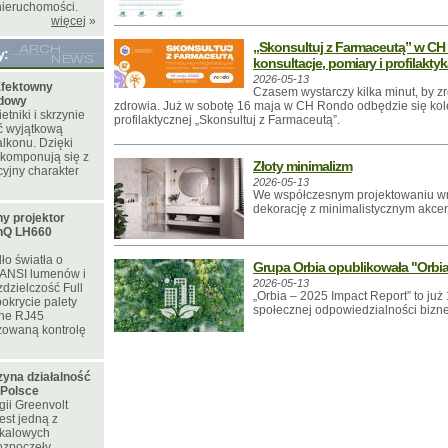
nieruchomości.
więcej
»
„Skonsultuj z Farmaceutą” w CH
y:
konsultacje, pomiary i profilakty
2026-05-13
fektowny
Czasem wystarczy kilka minut, by z
odowy
zdrowia. Już w sobotę 16 maja w CH Rondo odbędzie się kole
tniki i skrzynie
profilaktycznej „Skonsultuj z Farmaceutą”.
ć wyjątkową
lkonu. Dzięki
 komponują się z
Złoty minimalizm
yjny charakter
2026-05-13
We współczesnym projektowaniu wnę
dekorację z minimalistycznym akce
y projektor
nQ LH660
ło światła o
Grupa Orbia opublikowała "Orbia
 ANSI lumenów i
2026-05-13
zdzielczość Full
„Orbia – 2025 Impact Report” to już 
okrycie palety
społecznej odpowiedzialności bizn
ne RJ45
zowaną kontrolę
zyna działalność
 Polsce
ii Greenvolt
est jedną z
skalowych
rozpoczęły