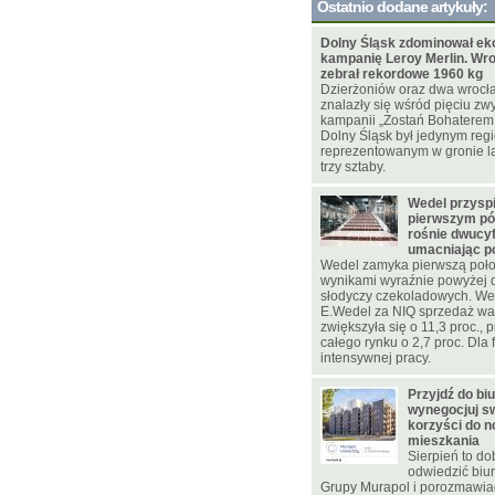
Ostatnio dodane artykuły:
Dolny Śląsk zdominował ek
kampanię Leroy Merlin. Wr
zebrał rekordowe 1960 kg
Dzierżoniów oraz dwa wrocł
znalazły się wśród pięciu zw
kampanii „Zostań Bohaterem
Dolny Śląsk był jedynym re
reprezentowanym w gronie l
trzy sztaby.
Wedel przysp
pierwszym pół
rośnie dwucy
umacniając p
Wedel zamyka pierwszą poło
wynikami wyraźnie powyżej 
słodyczy czekoladowych. W
E.Wedel za NIQ sprzedaż war
zwiększyła się o 11,3 proc., 
całego rynku o 2,7 proc. Dla f
intensywnej pracy.
Przyjdź do bi
wynegocjuj sw
korzyści do 
mieszkania
Sierpień to d
odwiedzić biu
Grupy Murapol i porozmawia