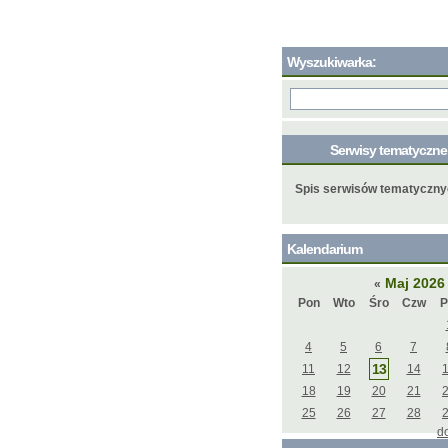
Wyszukiwarka:
Serwisy tematyczn
Spis serwisów tematyczn
Kalendarium
Maj 202
«
Pon
Wto
Śro
Czw
P
4
5
6
7
13
11
12
14
18
19
20
21
25
26
27
28
d