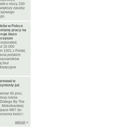
iekt o mocy 200
większy zasoby
krajowego
ego.
ków w Polsce
zmianę pracy na
eruje biuro
ierzętom
corporated,
d 16 000
m 1001 z Polski,
ecia polskich
 pracowników
ą biur
tradycyjne
artował w
zyniosły już
iemal 40 proc.
Shop rośnie
. Dlatego By The
l. Mokotowskiej
Space M67 do
rzenia treści i
więcej
»