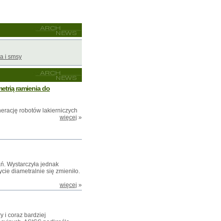
a i smsy
trią ramienia do
rację robotów lakierniczych
więcej
»
ań. Wystarczyła jednak
ycie diametralnie się zmieniło.
więcej
»
ry i coraz bardziej