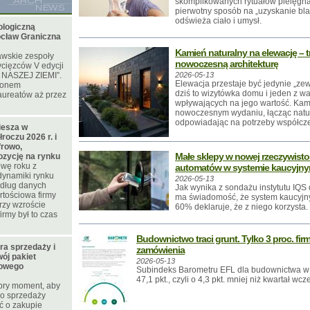
skomplikowanych rytuałów pielęgna
pierwotny sposób na „uzyskanie bla
odświeża ciało i umysł.
ologiczną
ocław Graniczna
Kamień naturalny na elewację – tr
awskie zespoły
nowoczesną architekturę
ycięzców V edycji
 NASZEJ ZIEMI”.
2026-05-13
Elewacja przestaje być jedynie „z
gionem
dziś to wizytówka domu i jeden z 
aureatów aż przez
wpływających na jego wartość. Kam
nowoczesnym wydaniu, łącząc natura
odpowiadając na potrzeby współcz
iesza w
roczu 2026 r. i
frowo,
Małe sklepy w nowej rzeczywistoś
ozycję na rynku
wę roku z
automatów w systemie kaucyjn
dynamiki rynku
2026-05-13
edług danych
Jak wynika z sondażu instytutu IQ
tościowa firmy
ma świadomość, że system kaucyjny
przy wzroście
60% deklaruje, że z niego korzysta.
irmy był to czas
Budownictwo traci grunt. Tylko 3 proc. fi
ura sprzedaży i
zamówienia
ój pakiet
2026-05-13
nowego
Subindeks Barometru EFL dla budownictwa w I
47,1 pkt., czyli o 4,3 pkt. mniej niż kwartał wcz
obry moment, aby
ro sprzedaży
ć o zakupie