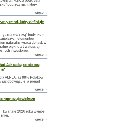
cyjnych, ASICS podkreśla
sku” poprzez ruch, który
więcej
»
wały trend, który definiuje
ewnętrzną warstwą” budynku –
ważniejszych elementów
ień naturalny wraca do łask w
lne piękno z trwałością i
esnych inwestorów.
więcej
»
ci. Jak radzą sobie bez
ym?
S dla ALPLA, aż 88% Polaków
 już obowiązuje, a ponad
więcej
»
rm prognozuje większe
I kwartale 2026 roku wyniósł
eśniej.
więcej
»