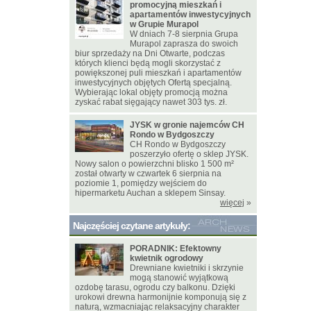
promocyjną mieszkań i
apartamentów inwestycyjnych
w Grupie Murapol
W dniach 7-8 sierpnia Grupa
Murapol zaprasza do swoich
biur sprzedaży na Dni Otwarte, podczas
których klienci będą mogli skorzystać z
powiększonej puli mieszkań i apartamentów
inwestycyjnych objętych Ofertą specjalną.
Wybierając lokal objęty promocją można
zyskać rabat sięgający nawet 303 tys. zł.
JYSK w gronie najemców CH
Rondo w Bydgoszczy
CH Rondo w Bydgoszczy
poszerzyło ofertę o sklep JYSK.
Nowy salon o powierzchni blisko 1 500 m²
został otwarty w czwartek 6 sierpnia na
poziomie 1, pomiędzy wejściem do
hipermarketu Auchan a sklepem Sinsay.
więcej
»
Najczęściej czytane artykuły:
PORADNIK: Efektowny
kwietnik ogrodowy
Drewniane kwietniki i skrzynie
mogą stanowić wyjątkową
ozdobę tarasu, ogrodu czy balkonu. Dzięki
urokowi drewna harmonijnie komponują się z
naturą, wzmacniając relaksacyjny charakter