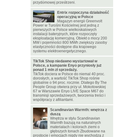
przydomowej przestrzeni.
Entrix rozpoczyna działalność
operacyjną w Polsce
Magazyn energii Greenvolt
Power w Turośni Kościelnej jest jedną z
pierwszych w Polsce wielkoskalowych
instalacji bateryjnych, które rozpoczęły
eksploatację komercyjną. Obiekt o mocy 200
MW i pojemności 800 MWh zwiększy zasoby
elastyczności dostępne dla krajowego
systemu elektroenergetycznego.
TikTok Shop niedawno wystartował w
Polsce, a kampanie Enyo przyniosły już
ponad 1 mln zł sprzedaży.
TikTok dociera w Polsce do niemal 40 proc.
dorosłych, a wartość TikTok Shop rośnie
globalnie o 94 proc. rocznie. Dlatego By The
People Group otwiera przy ul. Mokotowskiej
67 w Warszawie Enyo LIVE Space M67 do
transmisji sprzedażowych, tworzenia treści i
współpracy z afiliantami.
Scandinavian Warmth: wnętrza z
duszą
Wnętrza w stylu Scandinavian
Warmth bazują na naturalnych
materiałach i kolorach ziemi o
głębszych tonach Zbudowane na
prostocie i emocjach nigdy nie wychodzą z