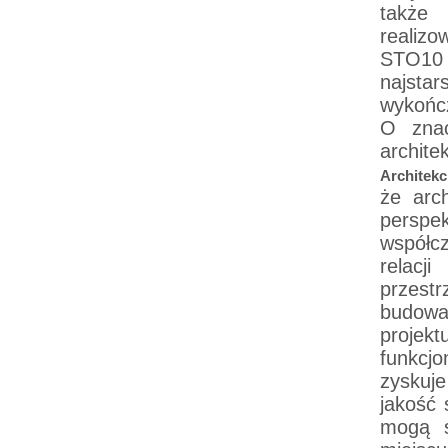
także 
realiz
STO10 
najsta
wykońc
O znac
archi
Architekc
że arc
perspe
współc
relacj
przest
budowan
projek
funkcjo
zyskuj
jakość 
mogą s