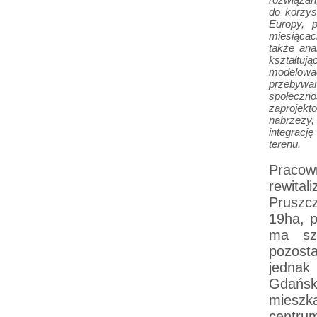
do korzys
Europy, p
miesiącach
także ana
kształtuj
modelować
przebywan
społeczn
zaprojekt
nabrzeży,
integracj
terenu.
Pracow
rewital
Pruszc
19ha, 
ma sz
pozost
jednak 
Gdańska
mieszk
centr