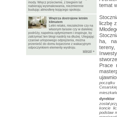
mody. Wręcz przeciwnie, z biegiem lat
temat w
nabierają wysmakowania, niezmiennie
budując atmosferę kojącego spokoju.
Stoczn
Wnętrza dostrojone letnim
klimatem
liczbę 
Letni relaks, niezależnie czy na
Młodeg
własnym tarasie czy w dalekiej
podróży, napełnia optymizmem i inspiruje, by
Stoczn
zatrzymać ten błogi nastrój na dłużej. Ulegając
czarowi urlopowego odprężenia, można
ha, na
przenieść do domu kojarzone z wakacyjnym
tereny
odpoczynkiem elementy wystroju.
więcej
»
Inwest
stworz
Prace 
master
ujawni
początku 
Cesarskiej
mieszkań
dyrektor
został pr
koncie li
podstaw m
rozwiązań