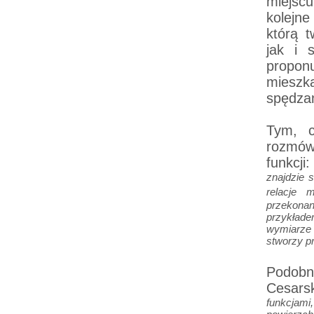
miejsc
kolejne
którą 
jak i 
propon
mieszk
spędza
Tym, c
rozmó
funkcji
znajdzie 
relacje 
przekona
przykład
wymiarze 
stworzy p
Podob
Cesars
funkcjam