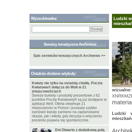
Wyszukiwarka:
Ludzki w
mieszka
Serwisy tematyczne Archnews
Spis serwisów tematycznych Archnews >>
Ostatnio dodane artykuły:
Kwiaty nie tylko na ostatnią chwilę. Poczta
Kwiatowa® dołącza do Wolt w 21
wizualne
miejscowościach
Świeże bukiety i produkty prezentowe z 62
XNRKMZF
punktów Poczty Kwiatowej® są już dostępne w
materia
aplikacji Wolt. Oferta obejmuje 21
miejscowości w Polsce i pozwala szybko
zamówić kwiaty zarówno na zaplanowane
Ludzki 
okazje, jak i wtedy, gdy decyzja o wręczeniu
mieszka
prezentu pojawia się spontanicznie.
Archite
Dni Otwarte z dodatkową pulą