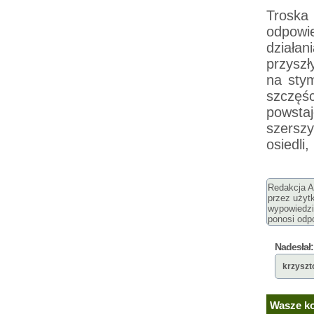
Troska
odpowi
działan
przysz
na stym
szczęśc
powsta
szersz
osiedli,
Redakcja Ar
przez użyt
wypowiedzi
ponosi odpo
Nadesłał:
krzyszt
Wasze ko