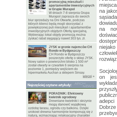
promocyjną mieszkań i
miejsc
apartamentów inwestycyjnych
w Grupie Murapol
na jako
W dniach 7-8 sierpnia Grupa
sąsia
Murapol zaprasza do swoich
biur sprzedaży na Dni Otwarte, podczas
dowiad
których klienci będą mogli skorzystać z
powiększonej puli mieszkań i apartamentów
na no
inwestycyjnych objętych Ofertą specjalną.
doświa
Wybierając lokal objęty promocją można
zyskać rabat sięgający nawet 303 tys. zł.
dostęp
niejak
JYSK w gronie najemców CH
Rondo w Bydgoszczy
człowi
CH Rondo w Bydgoszczy
poszerzyło ofertę o sklep JYSK.
rozwiąz
Nowy salon o powierzchni blisko 1 500 m²
został otwarty w czwartek 6 sierpnia na
poziomie 1, pomiędzy wejściem do
Socjolo
hipermarketu Auchan a sklepem Sinsay.
on jes
więcej
»
wykład
Najczęściej czytane artykuły:
przysz
PORADNIK: Efektowny
public
kwietnik ogrodowy
adepci
Drewniane kwietniki i skrzynie
mogą stanowić wyjątkową
Dobrze
ozdobę tarasu, ogrodu czy balkonu. Dzięki
urokowi drewna harmonijnie komponują się z
przeby
naturą, wzmacniając relaksacyjny charakter