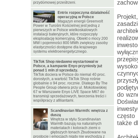
zachow
przydomowej przestrzeni.
Entrix rozpoczyna działalność
Projekt
operacyjną w Polsce
Magazyn energii Greenvolt
zasadz
Power w Turośni Kościelnej jest jedną z
archit
pierwszych w Polsce wielkoskalowych
instalacji bateryjnych, które rozpoczęły
realiz
eksploatację komercyjną. Obiekt o mocy 200
MW i pojemności 800 MWh zwiększy zasoby
inwest
elastyczności dostępne dla krajowego
wyłącz
systemu elektroenergetycznego.
przepi
TikTok Shop niedawno wystartował w
wysoko
Polsce, a kampanie Enyo przyniosły już
ponad 1 mln zł sprzedaży.
czynny
TikTok dociera w Polsce do niemal 40 proc.
dorosłych, a wartość TikTok Shop rośnie
przysz
globalnie o 94 proc. rocznie. Dlatego By The
podjęty
People Group otwiera przy ul. Mokotowskiej
67 w Warszawie Enyo LIVE Space M67 do
do wzno
transmisji sprzedażowych, tworzenia treści i
współpracy z afiliantami.
Doświa
inwest
Scandinavian Warmth: wnętrza z
często 
duszą
Wnętrza w stylu Scandinavian
także dl
Warmth bazują na naturalnych
materiałach i kolorach ziemi o
głębszych tonach Zbudowane na
Archite
prostocie i emocjach nigdy nie wychodzą z