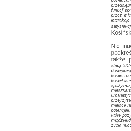
powierzc
przedsięb
funkcji sp
przez mi
interakcj
satysfakc
Kosińsk
Nie in
podkre
także 
stacji SK
dostępne
konieczn
kontekści
spożywczy
mieszkańc
urbanist
przejrzyst
miejsce n
potencjał
które poz
międzylud
życia mię