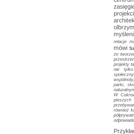
zasięgi
projekc
archite
olbrzy
myślen
relacje 
mówi
Sz
że tworzen
przestrze
projekty 
nie tylk
społeczny
wspólnoty
parki, sk
naturalny
W Cukrow
pieszych
przebywan
również ka
półprywa
odpowiada
Przykła