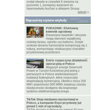
został otwarty w czwartek 6 sierpnia na
poziomie 1, pomiędzy wejściem do
hipermarketu Auchan a sklepem Sinsay.
więcej
»
Najczęściej czytane artykuły:
PORADNIK: Efektowny
kwietnik ogrodowy
Drewniane kwietniki i skrzynie
mogą stanowić wyjątkową
ozdobę tarasu, ogrodu czy balkonu. Dzięki
urokowi drewna harmonijnie komponują się z
naturą, wzmacniając relaksacyjny charakter
przydomowej przestrzeni.
Entrix rozpoczyna działalność
operacyjną w Polsce
Magazyn energii Greenvolt
Power w Turośni Kościelnej jest jedną z
pierwszych w Polsce wielkoskalowych
instalacji bateryjnych, które rozpoczęły
eksploatację komercyjną. Obiekt o mocy 200
MW i pojemności 800 MWh zwiększy zasoby
elastyczności dostępne dla krajowego
systemu elektroenergetycznego.
TikTok Shop niedawno wystartował w
Polsce, a kampanie Enyo przyniosły już
ponad 1 mln zł sprzedaży.
TikTok dociera w Polsce do niemal 40 proc.