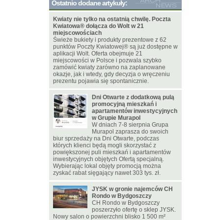
Ostatnio dodane artykuły:
Kwiaty nie tylko na ostatnią chwilę. Poczta
Kwiatowa® dołącza do Wolt w 21
miejscowościach
Świeże bukiety i produkty prezentowe z 62
punktów Poczty Kwiatowej® są już dostępne w
aplikacji Wolt. Oferta obejmuje 21
miejscowości w Polsce i pozwala szybko
zamówić kwiaty zarówno na zaplanowane
okazje, jak i wtedy, gdy decyzja o wręczeniu
prezentu pojawia się spontanicznie.
Dni Otwarte z dodatkową pulą
promocyjną mieszkań i
apartamentów inwestycyjnych
w Grupie Murapol
W dniach 7-8 sierpnia Grupa
Murapol zaprasza do swoich
biur sprzedaży na Dni Otwarte, podczas
których klienci będą mogli skorzystać z
powiększonej puli mieszkań i apartamentów
inwestycyjnych objętych Ofertą specjalną.
Wybierając lokal objęty promocją można
zyskać rabat sięgający nawet 303 tys. zł.
JYSK w gronie najemców CH
Rondo w Bydgoszczy
CH Rondo w Bydgoszczy
poszerzyło ofertę o sklep JYSK.
Nowy salon o powierzchni blisko 1 500 m²