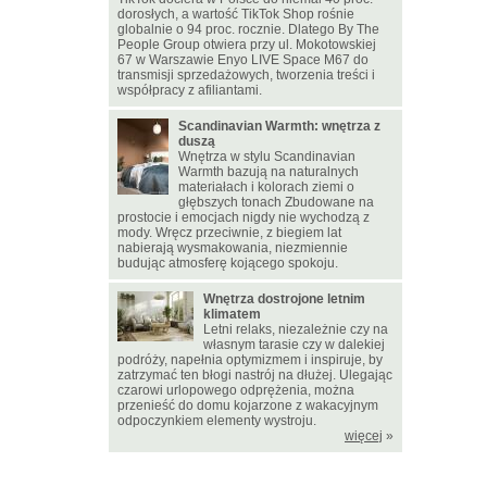
dorosłych, a wartość TikTok Shop rośnie
globalnie o 94 proc. rocznie. Dlatego By The
People Group otwiera przy ul. Mokotowskiej
67 w Warszawie Enyo LIVE Space M67 do
transmisji sprzedażowych, tworzenia treści i
współpracy z afiliantami.
Scandinavian Warmth: wnętrza z
duszą
Wnętrza w stylu Scandinavian
Warmth bazują na naturalnych
materiałach i kolorach ziemi o
głębszych tonach Zbudowane na
prostocie i emocjach nigdy nie wychodzą z
mody. Wręcz przeciwnie, z biegiem lat
nabierają wysmakowania, niezmiennie
budując atmosferę kojącego spokoju.
Wnętrza dostrojone letnim
klimatem
Letni relaks, niezależnie czy na
własnym tarasie czy w dalekiej
podróży, napełnia optymizmem i inspiruje, by
zatrzymać ten błogi nastrój na dłużej. Ulegając
czarowi urlopowego odprężenia, można
przenieść do domu kojarzone z wakacyjnym
odpoczynkiem elementy wystroju.
więcej
»