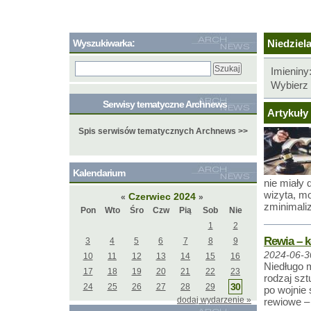
Wyszukiwarka:
Niedziela
Imieniny
Wybierz 
Serwisy tematyczne Archnews
Artykuły 
Spis serwisów tematycznych Archnews >>
Kalendarium
nie miały 
wizyta, m
Czerwiec 2024
«
»
zminimali
Pon
Wto
Śro
Czw
Pią
Sob
Nie
1
2
Rewia – 
3
4
5
6
7
8
9
2024-06-3
10
11
12
13
14
15
16
Niedługo 
17
18
19
20
21
22
23
rodzaj szt
30
24
25
26
27
28
29
po wojnie
dodaj wydarzenie »
rewiowe –