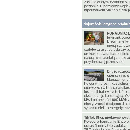
został otwarty w czwartek 6 s
poziomie 1, pomiędzy wejśc
hipermarketu Auchan a skle
Najczęściej czytane artykuł
PORADNIK: E
kwietnik ogr
Drewniane kwie
mogą stanowi
ozdobę tarasu, ogrodu czy ba
urokowi drewna harmonijnie
naturą, wzmacniając relaksac
przydomowej przestrzeni.
Entrix rozpoc
operacyjną w
Magazyn energ
Power w Turośni Kościelnej j
pierwszych w Polsce wielko
instalacji bateryjnych, które 
eksploatację komercyjną. Ob
MW i pojemności 800 MWh z
elastyczności dostępne dla 
systemu elektroenergetyczn
TikTok Shop niedawno wyst
Polsce, a kampanie Enyo pr
ponad 1 mln zł sprzedaży.
TikTok dociera w Polsce do n