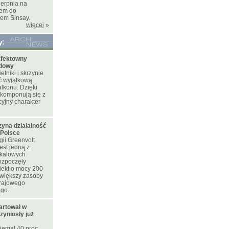
ierpnia na
iem do
pem Sinsay.
więcej
»
y:
fektowny
odowy
tniki i skrzynie
ć wyjątkową
lkonu. Dzięki
 komponują się z
yjny charakter
zyna działalność
 Polsce
ii Greenvolt
est jedną z
skalowych
rozpoczęły
iekt o mocy 200
większy zasoby
krajowego
ego.
artował w
zyniosły już
iemal 40 proc.