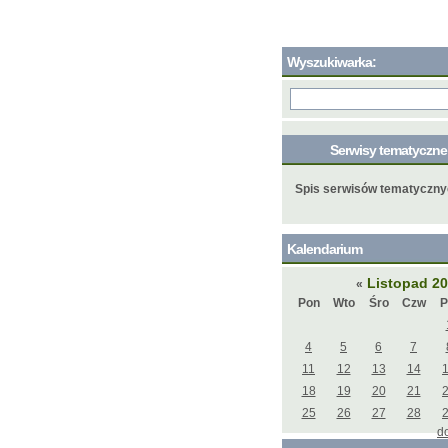
Wyszukiwarka:
Serwisy tematyczn
Spis serwisów tematyczn
Kalendarium
Listopad 2
«
Pon
Wto
Śro
Czw
P
4
5
6
7
11
12
13
14
18
19
20
21
25
26
27
28
d