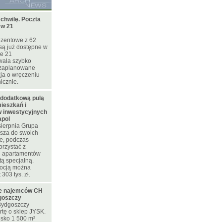
 chwilę. Poczta
 w 21
ezentowe z 62
są już dostępne w
je 21
wala szybko
 zaplanowane
zja o wręczeniu
icznie.
 dodatkową pulą
ieszkań i
 inwestycyjnych
apol
sierpnia Grupa
sza do swoich
te, podczas
orzystać z
 i apartamentów
tą specjalną.
mocją można
303 tys. zł.
ie najemców CH
goszczy
ydgoszczy
rtę o sklep JYSK.
isko 1 500 m²