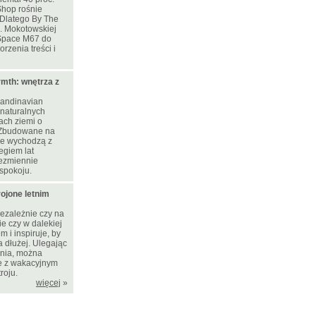
Shop rośnie
. Dlatego By The
l. Mokotowskiej
Space M67 do
rzenia treści i
mth: wnętrza z
candinavian
naturalnych
rach ziemi o
 Zbudowane na
nie wychodzą z
egiem lat
ezmiennie
spokoju.
ojone letnim
niezależnie czy na
e czy w dalekiej
 i inspiruje, by
a dłużej. Ulegając
nia, można
e z wakacyjnym
roju.
więcej
»