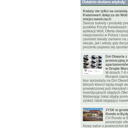
Ostatnio dodane artykuły:
Kwiaty nie tylko na ostatnią
Kwiatowa® dołącza do Wolt
miejscowościach
Świeże bukiety i produkty pr
punktów Poczty Kwiatowej® 
aplikacji Wolt. Oferta obejmu
miejscowości w Polsce i poz
zamówić kwiaty zarówno na
okazje, jak i wtedy, gdy decy
prezentu pojawia się spontan
Dni Otwarte z
promocyjną m
apartamentów
w Grupie Mur
W dniach 7-8 
Murapol zapra
biur sprzedaży na Dni Otwar
których klienci będą mogli sk
powiększonej puli mieszkań
inwestycyjnych objętych Ofer
Wybierając lokal objęty pro
zyskać rabat sięgający nawet 
JYSK w gron
Rondo w Byd
CH Rondo w B
poszerzyło ofe
Nowy salon o powierzchni bl