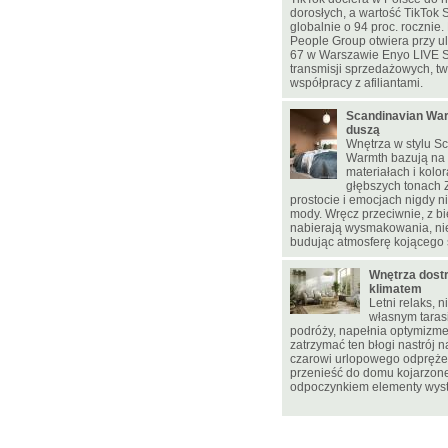
dorosłych, a wartość TikTok 
globalnie o 94 proc. rocznie
People Group otwiera przy u
67 w Warszawie Enyo LIVE 
transmisji sprzedażowych, two
współpracy z afiliantami.
Scandinavian War
duszą
Wnętrza w stylu S
Warmth bazują na 
materiałach i kolo
głębszych tonach
prostocie i emocjach nigdy 
mody. Wręcz przeciwnie, z bi
nabierają wysmakowania, ni
budując atmosferę kojącego 
Wnętrza dostr
klimatem
Letni relaks, 
własnym tarasi
podróży, napełnia optymizmem
zatrzymać ten błogi nastrój n
czarowi urlopowego odpręże
przenieść do domu kojarzon
odpoczynkiem elementy wyst