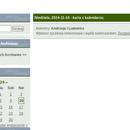
Niedziela, 2024-11-10 - karta z kalendarza:
Imieniny:
Andrzeja i Ludomira
Wybierz życzenia imieninowe i wyślij solenizantom:
Życzeni
e Archnews
ych Archnews >>
024
»
ią
Sob
Nie
1
2
3
10
8
9
15
16
17
22
23
24
29
30
odaj wydarzenie »