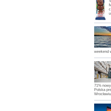
S
M
c
u
weekend w
71% nowyc
Polska pr
Wrocławiu