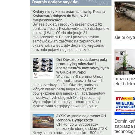
Ostatnio dodane artykuły:
Kwiaty nie tylko na ostatnią chwilę. Poczta
Kwiatowa® dołącza do Wolt w 21
miejscowościach
Świeże bukiety i produkty prezentowe z 62
punktów Poczty Kwiatowej® są już dostępne w
aplikacji Wolt. Oferta obejmuje 21
się prioryt
miejscowości w Polsce i pozwala szybko
zamówić kwiaty zarówno na zaplanowane
okazje, jak i wtedy, gdy decyzja o wręczeniu
prezentu pojawia się spontanicznie.
Dni Otwarte z dodatkową pulą
promocyjną mieszkań i
apartamentów inwestycyjnych
w Grupie Murapol
W dniach 7-8 sierpnia Grupa
można prz
Murapol zaprasza do swoich
efekt deko
biur sprzedaży na Dni Otwarte, podczas
których klienci będą mogli skorzystać z
powiększonej puli mieszkań i apartamentów
inwestycyjnych objętych Ofertą specjalną.
Wybierając lokal objęty promocją można
zyskać rabat sięgający nawet 303 tys. zł.
JYSK w gronie najemców CH
Rondo w Bydgoszczy
Dominikań
CH Rondo w Bydgoszczy
zaprasza 
poszerzyło ofertę o sklep JYSK.
technolog
Nowy salon o powierzchni blisko 1 500 m²