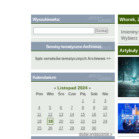
Wyszukiwarka:
Wtorek, 2
Imieniny
Wybierz 
Serwisy tematyczne Archnews
Artykuły 
Spis serwisów tematycznych Archnews >>
Kalendarium
Listopad 2024
«
»
Pon
Wto
Śro
Czw
Pią
Sob
Nie
1
2
3
4
5
6
7
8
9
10
11
12
13
14
15
16
17
19
18
20
21
22
23
24
25
26
27
28
29
30
dodaj wydarzenie »