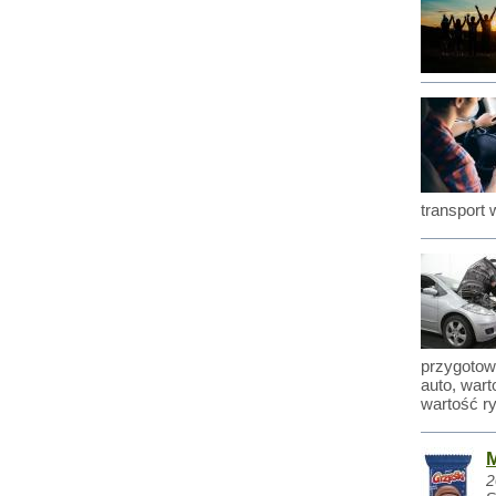
transport
przygotow
auto, war
wartość r
M
2