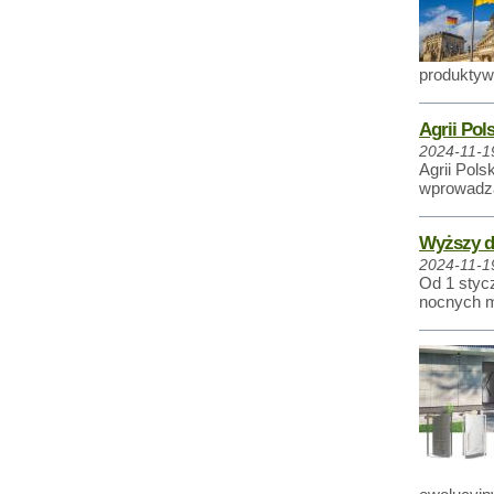
produktyw
Agrii Po
2024-11-1
Agrii Pol
wprowadza
Wyższy do
2024-11-1
Od 1 styc
nocnych m