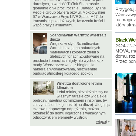
dorosłych, a wartość TikTok Shop rośnie
globalnie o 94 proc. rocznie. Dlatego By The
Przygotuj
People Group otwiera przy ul. Mokotowskiej
Warszawy!
67 w Warszawie Enyo LIVE Space M67 do
na magicz
transmisji sprzedażowych, tworzenia treści i
który skra
współpracy z afiliantami.
Scandinavian Warmth: wnętrza z
Black Wee
duszą
Wnętrza w stylu Scandinavian
2024-11-1
Warmth bazują na naturalnych
MOVA, mar
materiałach i kolorach ziemi o
domu, roz
głębszych tonach Zbudowane na
prostocie i emocjach nigdy nie wychodzą z
Przez pona
mody. Wręcz przeciwnie, z biegiem lat
nabierają wysmakowania, niezmiennie
budując atmosferę kojącego spokoju.
Wnętrza dostrojone letnim
klimatem
Letni relaks, niezależnie czy na
własnym tarasie czy w dalekiej
podróży, napełnia optymizmem i inspiruje, by
zatrzymać ten błogi nastrój na dłużej. Ulegając
czarowi urlopowego odprężenia, można
przenieść do domu kojarzone z wakacyjnym
odpoczynkiem elementy wystroju.
więcej
»