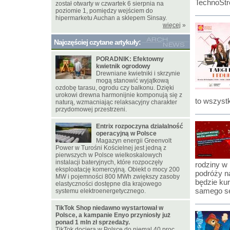
TechnoStr
został otwarty w czwartek 6 sierpnia na
poziomie 1, pomiędzy wejściem do
hipermarketu Auchan a sklepem Sinsay.
więcej
»
Najczęściej czytane artykuły:
PORADNIK: Efektowny
kwietnik ogrodowy
Drewniane kwietniki i skrzynie
mogą stanowić wyjątkową
ozdobę tarasu, ogrodu czy balkonu. Dzięki
urokowi drewna harmonijnie komponują się z
to wszyst
naturą, wzmacniając relaksacyjny charakter
przydomowej przestrzeni.
Entrix rozpoczyna działalność
operacyjną w Polsce
Magazyn energii Greenvolt
Power w Turośni Kościelnej jest jedną z
pierwszych w Polsce wielkoskalowych
instalacji bateryjnych, które rozpoczęły
rodziny w
eksploatację komercyjną. Obiekt o mocy 200
podróży na
MW i pojemności 800 MWh zwiększy zasoby
będzie kur
elastyczności dostępne dla krajowego
samego se
systemu elektroenergetycznego.
TikTok Shop niedawno wystartował w
Polsce, a kampanie Enyo przyniosły już
ponad 1 mln zł sprzedaży.
TikTok dociera w Polsce do niemal 40 proc.