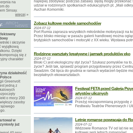
najlepiej zdobywać podczas zabawy. Będą mogły przekonać s
ierpnia na
udział w rodzinnych spotkaniach edukacyjnych pt. „Mali od
iem do
Auchan Komorniki.
pem Sinsay.
więcej
»
Zobacz kultowe modele samochodów
y:
2024-07-12
Port Rumia zaprasza wszystkich miłośników motoryzacji na k
fektowny
Przez blisko miesiąc w pasażu galerii handlowej można ogl
odowy
brytyjskich samochodów i motocykl z XX wieku. Wystawa potr
tniki i skrzynie
ć wyjątkową
lkonu. Dzięki
Rodzinne warsztaty kreatywne i jarmark produktów eko
 komponują się z
2024-07-12
yjny charakter
Bliski Ci jest ekologiczny styl życia? Szukasz pomysłów na t
życie? Jeśli tak, sprawdź program przygotowany przez Cen
Swadzim. Od lipca do grudnia w ramach wydarzeń będzie mo
zyna działalność
bezpłatnych ekowarsztatach.
 Polsce
ii Greenvolt
est jedną z
Festiwal FETA przed Galerią Przy
skalowych
artystów ulicznych
rozpoczęły
iekt o mocy 200
2024-07-12
Przeżyj niezapomnianą przygodę z 
większy zasoby
Festiwalu Teatrów Plenerowych i U
krajowego
ego.
Letnie romanse powracają do R
artował w
zyniosły już
2024-07-12
Widzowie Romance TV od lat nie wy
kultowej serii letnich romansów!
iemal 40 proc.