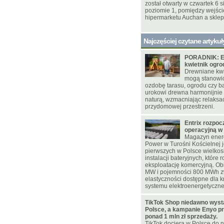
został otwarty w czwartek 6 s
poziomie 1, pomiędzy wejśc
hipermarketu Auchan a skle
Najczęściej czytane artykuł
PORADNIK: E
kwietnik ogr
Drewniane kwie
mogą stanowi
ozdobę tarasu, ogrodu czy ba
urokowi drewna harmonijnie
naturą, wzmacniając relaksac
przydomowej przestrzeni.
Entrix rozpoc
operacyjną w
Magazyn energ
Power w Turośni Kościelnej j
pierwszych w Polsce wielko
instalacji bateryjnych, które 
eksploatację komercyjną. Ob
MW i pojemności 800 MWh z
elastyczności dostępne dla 
systemu elektroenergetyczn
TikTok Shop niedawno wyst
Polsce, a kampanie Enyo pr
ponad 1 mln zł sprzedaży.
TikTok dociera w Polsce do n