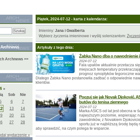
Piątek, 2024-07-12 - karta z kalendarza:
Imieniny:
Jana i Gwalberta
Wybierz życzenia imieninowe i wyślij solenizantom:
Życzeni
e Archnews
Artykuły z tego dnia:
Żabka Nano dba o nawodnienie i
ych Archnews >>
2024-07-12
Fala upałów aktualnie przetacza się
miejscach temperatury przekraczają
prognoz synoptyków tegoroczne wa
Dlatego Żabka Nano postanowiła zadbać o odpowiednie naw
klientów.
24
»
ią
Sob
Nie
Poczuj się jak Novak Djoković. A
5
6
7
butów do tenisa ziemnego
2024-07-12
12
13
14
Marka ASICS od lat jest obecna w ś
19
20
21
najwyższym poziomie, wspierając n
zawodników, z Novakiem Djokovicie
26
27
28
sportu już w najbliższą środę będą
aby sprawdzić, na czym polega te wsparcie.
odaj wydarzenie »