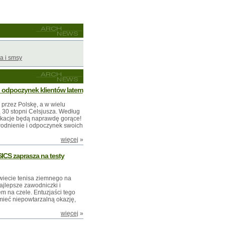
a i smsy
 odpoczynek klientów latem
 przez Polskę, a w wielu
 30 stopni Celsjusza. Według
kacje będą naprawdę gorące!
odnienie i odpoczynek swoich
więcej
»
SICS zaprasza na testy
wiecie tenisa ziemnego na
ajlepsze zawodniczki i
m na czele. Entuzjaści tego
 mieć niepowtarzalną okazję,
więcej
»