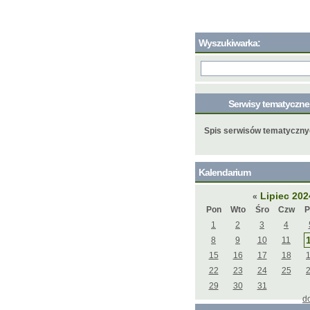
Wyszukiwarka:
Serwisy tematyczn
Spis serwisów tematyczn
Kalendarium
Lipiec 20
«
Pon
Wto
Śro
Czw
P
1
2
3
4
8
9
10
11
15
16
17
18
22
23
24
25
29
30
31
d