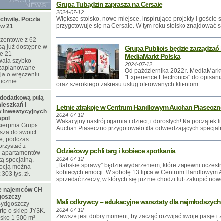
Grupa Tubądzin zaprasza na Cersaie
2024-07-12
Większe stoisko, nowe miejsce, inspirujące projekty i goście
 chwilę. Poczta
przygotowuje się na Cersaie. W tym roku stoisko znajdować si
 w 21
ezentowe z 62
są już dostępne w
Grupa Publicis będzie zarządz
je 21
MediaMarkt Polska
wala szybko
2024-07-12
 zaplanowane
Od października 2022 r. MediaMark
zja o wręczeniu
"Experience Electronics" do opisa
icznie.
oraz szerokiego zakresu usług oferowanych klientom.
 dodatkową pulą
ieszkań i
Letnie atrakcje w Centrum Handlowym Auchan Piaseczn
 inwestycyjnych
2024-07-12
apol
Wakacyjny nastrój ogarnia i dzieci, i dorosłych! Na początek
sierpnia Grupa
Auchan Piaseczno przygotowało dla odwiedzających specjalną
sza do swoich
te, podczas
orzystać z
Odzieżowy pchli targ i kobiece spotkania
 i apartamentów
2024-07-12
tą specjalną.
„Babskie sprawy” będzie wydarzeniem, które zapewni uczest
mocją można
kobiecych emocji. W sobotę 13 lipca w Centrum Handlowym
303 tys. zł.
sprzedać rzeczy, w których się już nie chodzi lub zakupić no
ie najemców CH
goszczy
Mali odkrywcy – edukacyjne warsztaty dla najmłodszych
ydgoszczy
2024-07-12
rtę o sklep JYSK.
Zawsze jest dobry moment, by zacząć rozwijać swoje pasje i 
isko 1 500 m²