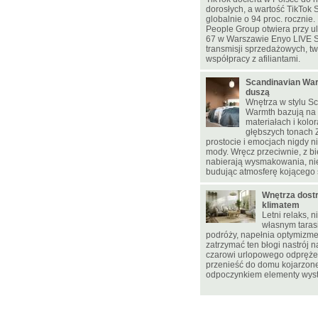
dorosłych, a wartość TikTok 
globalnie o 94 proc. rocznie
People Group otwiera przy u
67 w Warszawie Enyo LIVE 
transmisji sprzedażowych, two
współpracy z afiliantami.
Scandinavian War
duszą
Wnętrza w stylu S
Warmth bazują na 
materiałach i kolo
głębszych tonach
prostocie i emocjach nigdy 
mody. Wręcz przeciwnie, z bi
nabierają wysmakowania, ni
budując atmosferę kojącego 
Wnętrza dostr
klimatem
Letni relaks, 
własnym tarasi
podróży, napełnia optymizmem
zatrzymać ten błogi nastrój n
czarowi urlopowego odpręże
przenieść do domu kojarzon
odpoczynkiem elementy wyst