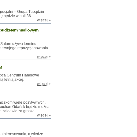
 specjalni – Grupa Tubądzin
ę będzie w hali 36.
więcej
»
ać budżetem mediowym
tSaturn używa terminu
nia swojego repozycjonowania
więcej
»
o
 lipca Centrum Handlowe
 letnią akcję.
więcej
»
niczkom wiele pozytywnych,
 Auchan Gdańsk będzie można
we zaledwie za grosze.
więcej
»
zainteresowania, a wiedzę