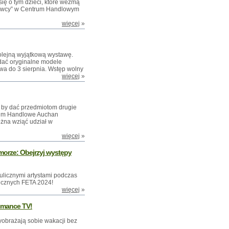
ię o tym dzieci, które wezmą
krywcy” w Centrum Handlowym
więcej
»
olejną wyjątkową wystawę.
ądać oryginalne modele
wa do 3 sierpnia. Wstęp wolny
więcej
»
o, by dać przedmiotom drugie
trum Handlowe Auchan
żna wziąć udział w
więcej
»
morze: Obejrzyj występy
ulicznymi artystami podczas
licznych FETA 2024!
więcej
»
omance TV!
obrażają sobie wakacji bez