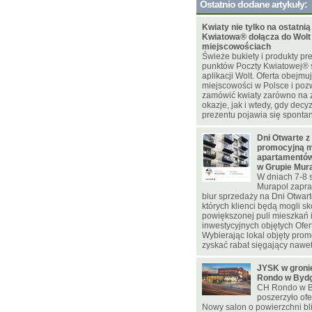
Ostatnio dodane artykuły:
Kwiaty nie tylko na ostatnią
Kwiatowa® dołącza do Wolt
miejscowościach
Świeże bukiety i produkty pr
punktów Poczty Kwiatowej® 
aplikacji Wolt. Oferta obejmu
miejscowości w Polsce i poz
zamówić kwiaty zarówno na
okazje, jak i wtedy, gdy decy
prezentu pojawia się spontan
Dni Otwarte z
promocyjną m
apartamentów
w Grupie Mur
W dniach 7-8 
Murapol zapra
biur sprzedaży na Dni Otwar
których klienci będą mogli sk
powiększonej puli mieszkań
inwestycyjnych objętych Ofer
Wybierając lokal objęty pro
zyskać rabat sięgający nawet 
JYSK w gron
Rondo w Byd
CH Rondo w B
poszerzyło ofe
Nowy salon o powierzchni bl