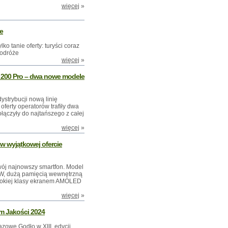
więcej
»
e
ko tanie oferty: turyści coraz
podróże
więcej
»
 200 Pro – dwa nowe modele
strybucji nową linię
ferty operatorów trafiły dwa
ączyły do najtańszego z całej
więcej
»
 w wyjątkowej ofercie
wój najnowszy smartfon. Model
W, dużą pamięcią wewnętrzną
okiej klasy ekranem AMOLED
więcej
»
 Jakości 2024
zowe Godło w XIII. edycji