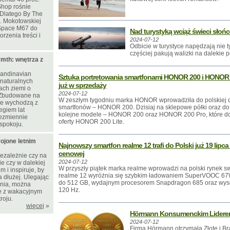
Shop rośnie
. Dlatego By The
l. Mokotowskiej
Space M67 do
Nad turystyką wciąż świeci słońc
rzenia treści i
2024-07-12
Odbicie w turystyce napędzają nie tyl
częściej pakują walizki na dalekie 
mth: wnętrza z
candinavian
Sztuka portretowania smartfonami HONOR 200 i HONOR
naturalnych
już w sprzedaży
rach ziemi o
2024-07-12
 Zbudowane na
W zeszłym tygodniu marka HONOR wprowadziła do polskiej dy
nie wychodzą z
smartfonów – HONOR 200. Dzisiaj na sklepowe półki oraz do o
egiem lat
kolejne modele – HONOR 200 oraz HONOR 200 Pro, które doł
ezmiennie
oferty HONOR 200 Lite.
spokoju.
ojone letnim
Najnowszy smartfon realme 12 trafi do Polski już 19 lipca
cenowej
niezależnie czy na
2024-07-12
e czy w dalekiej
W przyszły piątek marka realme wprowadzi na polski rynek s
 i inspiruje, by
realme 12 wyróżnia się szybkim ładowaniem SuperVOOC 67
a dłużej. Ulegając
do 512 GB, wydajnym procesorem Snapdragon 685 oraz wys
nia, można
120 Hz.
e z wakacyjnym
roju.
więcej
»
Hörmann Konsumenckim Liderem
2024-07-12
Firma Hörmann otrzymała Złote i Brą