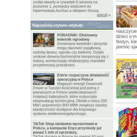
został otwarty w czwartek 6 sierpnia na
poziomie 1, pomiędzy wejściem do
hipermarketu Auchan a sklepem Sinsay.
więcej
»
Najczęściej czytane artykuły:
nauczyciel
PORADNIK: Efektowny
dzieci o 
kwietnik ogrodowy
festyn, ki
Drewniane kwietniki i skrzynie
pomóc spe
mogą stanowić wyjątkową
ozdobę tarasu, ogrodu czy balkonu. Dzięki
urokowi drewna harmonijnie komponują się z
naturą, wzmacniając relaksacyjny charakter
przydomowej przestrzeni.
Entrix rozpoczyna działalność
operacyjną w Polsce
Magazyn energii Greenvolt
Power w Turośni Kościelnej jest jedną z
pierwszych w Polsce wielkoskalowych
instalacji bateryjnych, które rozpoczęły
eksploatację komercyjną. Obiekt o mocy 200
MW i pojemności 800 MWh zwiększy zasoby
elastyczności dostępne dla krajowego
systemu elektroenergetycznego.
TikTok Shop niedawno wystartował w
Polsce, a kampanie Enyo przyniosły już
ponad 1 mln zł sprzedaży.
TikTok dociera w Polsce do niemal 40 proc.