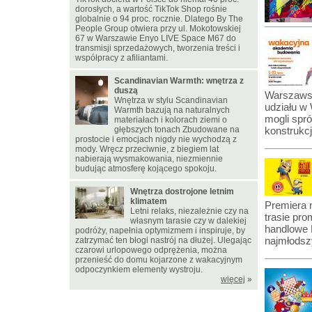
dorosłych, a wartość TikTok Shop rośnie
globalnie o 94 proc. rocznie. Dlatego By The
People Group otwiera przy ul. Mokotowskiej
67 w Warszawie Enyo LIVE Space M67 do
transmisji sprzedażowych, tworzenia treści i
współpracy z afiliantami.
Scandinavian Warmth: wnętrza z
duszą
Warszawsk
Wnętrza w stylu Scandinavian
udziału w
Warmth bazują na naturalnych
mogli spr
materiałach i kolorach ziemi o
głębszych tonach Zbudowane na
konstrukcj
prostocie i emocjach nigdy nie wychodzą z
mody. Wręcz przeciwnie, z biegiem lat
nabierają wysmakowania, niezmiennie
budując atmosferę kojącego spokoju.
Wnętrza dostrojone letnim
klimatem
Premiera 
Letni relaks, niezależnie czy na
trasie pr
własnym tarasie czy w dalekiej
handlowe 
podróży, napełnia optymizmem i inspiruje, by
najmłodsz
zatrzymać ten błogi nastrój na dłużej. Ulegając
czarowi urlopowego odprężenia, można
przenieść do domu kojarzone z wakacyjnym
odpoczynkiem elementy wystroju.
więcej
»