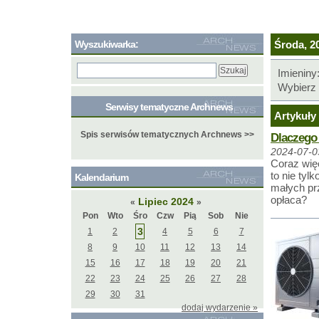
Wyszukiwarka:
Środa, 20
Imieniny
Wybierz 
Serwisy tematyczne Archnews
Artykuły 
Spis serwisów tematycznych Archnews >>
Dlaczego
2024-07-0
Coraz wię
to nie tyl
Kalendarium
małych pr
opłaca?
Lipiec 2024
«
»
Pon
Wto
Śro
Czw
Pią
Sob
Nie
3
1
2
4
5
6
7
8
9
10
11
12
13
14
15
16
17
18
19
20
21
22
23
24
25
26
27
28
29
30
31
dodaj wydarzenie »