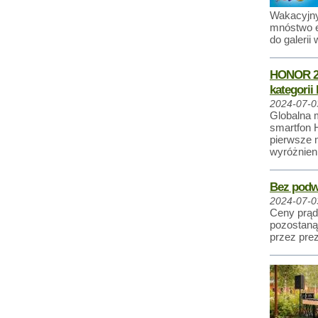
Wakacyjny
mnóstwo e
do galerii
HONOR 20
kategorii
2024-07-0
Globalna 
smartfon 
pierwsze m
wyróżnieni
Bez podw
2024-07-0
Ceny prądu
pozostaną
przez pre