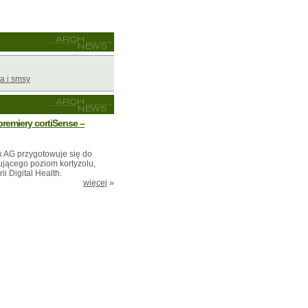
a i smsy
premiery cortiSense –
ix AG przygotowuje się do
jącego poziom kortyzolu,
 Digital Health.
więcej
»