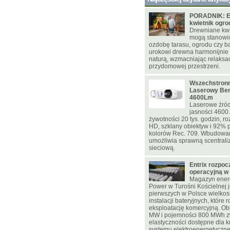
PORADNIK: E
kwietnik ogr
Drewniane kwie
mogą stanowi
ozdobę tarasu, ogrodu czy ba
urokowi drewna harmonijnie
naturą, wzmacniając relaksac
przydomowej przestrzeni.
Wszechstronn
Laserowy Be
4600Lm
Laserowe źród
jasności 4600
żywotności 20 tys. godzin, ro
HD, szklany obiektyw i 92% p
kolorów Rec. 709. Wbudowa
umożliwia sprawną scentrali
sieciową.
Entrix rozpoc
operacyjną w
Magazyn energ
Power w Turośni Kościelnej j
pierwszych w Polsce wielko
instalacji bateryjnych, które 
eksploatację komercyjną. Ob
MW i pojemności 800 MWh z
elastyczności dostępne dla 
systemu elektroenergetyczn