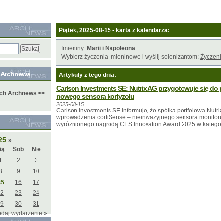
Piątek, 2025-08-15 - karta z kalendarza:
Imieniny:
Marii i Napoleona
Wybierz życzenia imieninowe i wyślij solenizantom:
Życzeni
e Archnews
Artykuły z tego dnia:
Carlson Investments SE: Nutrix AG przygotowuje się do 
ych Archnews >>
nowego sensora kortyzolu
2025-08-15
Carlson Investments SE informuje, że spółka portfelowa Nutr
wprowadzenia cortiSense – nieinwazyjnego sensora monitoru
wyróżnionego nagrodą CES Innovation Award 2025 w kategorii
025
»
ią
Sob
Nie
1
2
3
8
9
10
15
16
17
22
23
24
29
30
31
odaj wydarzenie »