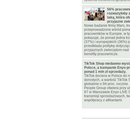
56% pracowni
rozważyłoby 
taką, która of
przyjazne zw
Nowe badanie firmy Mars, In
przeprowadzone wśród pona
pracowników w Europie, w ty
pokazuje, że ponad jedna trz
(37%) i europejskich (36%)
przedkłada politykę dotycząc
przyjaznych zwierzętom nad 
benefity pracownicze.
TikTok Shop niedawno wyst
Polsce, a kampanie Enyo pr
ponad 1 mln zł sprzedaży.
TikTok dociera w Polsce do n
dorosłych, a wartość TikTok 
globalnie o 94 proc. rocznie
People Group otwiera przy u
67 w Warszawie Enyo LIVE 
transmisji sprzedażowych, two
współpracy z afiliantami.