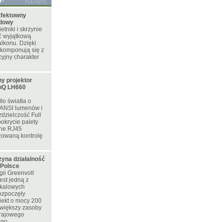
fektowny
odowy
tniki i skrzynie
ć wyjątkową
lkonu. Dzięki
 komponują się z
yjny charakter
y projektor
nQ LH660
ło światła o
 ANSI lumenów i
zdzielczość Full
okrycie palety
ne RJ45
zowaną kontrolę
zyna działalność
 Polsce
ii Greenvolt
est jedną z
skalowych
rozpoczęły
iekt o mocy 200
większy zasoby
krajowego
ego.