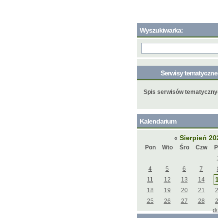
Wyszukiwarka:
Serwisy tematyczn
Spis serwisów tematyczn
Kalendarium
Sierpień 2
«
Pon
Wto
Śro
Czw
P
4
5
6
7
11
12
13
14
18
19
20
21
25
26
27
28
d