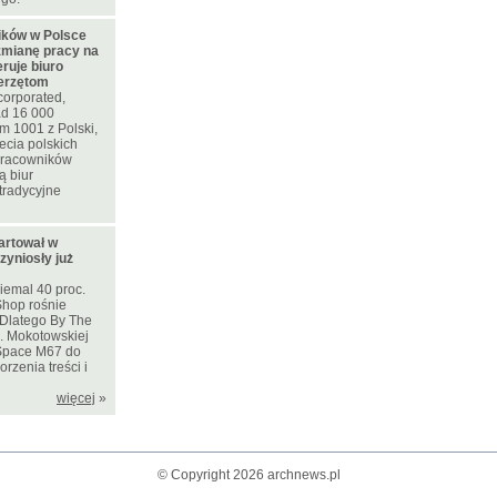
ków w Polsce
zmianę pracy na
eruje biuro
ierzętom
corporated,
d 16 000
m 1001 z Polski,
ecia polskich
 pracowników
ą biur
tradycyjne
artował w
zyniosły już
iemal 40 proc.
Shop rośnie
. Dlatego By The
l. Mokotowskiej
Space M67 do
rzenia treści i
więcej
»
© Copyright 2026 archnews.pl