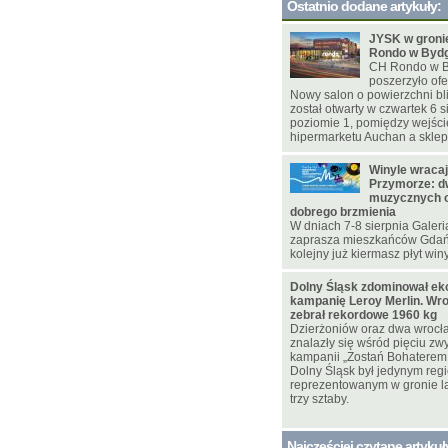
Ostatnio dodane artykuły:
JYSK w gron
Rondo w Byd
CH Rondo w B
poszerzyło ofe
Nowy salon o powierzchni bl
został otwarty w czwartek 6 s
poziomie 1, pomiędzy wejśc
hipermarketu Auchan a skle
Winyle wracaj
Przymorze: d
muzycznych o
dobrego brzmienia
W dniach 7-8 sierpnia Galer
zaprasza mieszkańców Gdańs
kolejny już kiermasz płyt win
Dolny Śląsk zdominował ek
kampanię Leroy Merlin. Wr
zebrał rekordowe 1960 kg
Dzierżoniów oraz dwa wrocł
znalazły się wśród pięciu zw
kampanii „Zostań Bohaterem
Dolny Śląsk był jedynym re
reprezentowanym w gronie l
trzy sztaby.
Najczęściej czytane artykuł