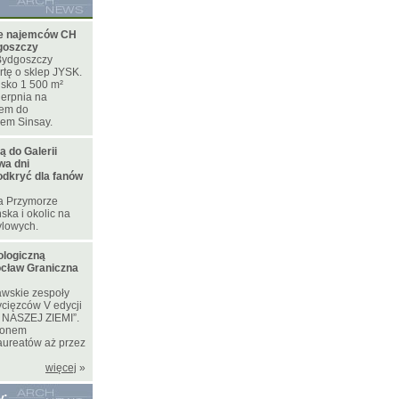
ie najemców CH
goszczy
ydgoszczy
rtę o sklep JYSK.
isko 1 500 m²
ierpnia na
iem do
pem Sinsay.
ą do Galerii
wa dni
dkryć dla fanów
ia Przymorze
ka i okolic na
ylowych.
ologiczną
ocław Graniczna
awskie zespoły
ycięzców V edycji
 NASZEJ ZIEMI”.
gionem
aureatów aż przez
więcej
»
y: