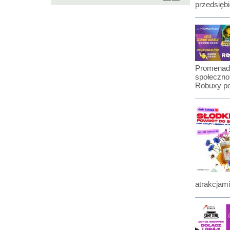
przedsiębi
Promenada
społecznoś
Robuxy po
atrakcjami