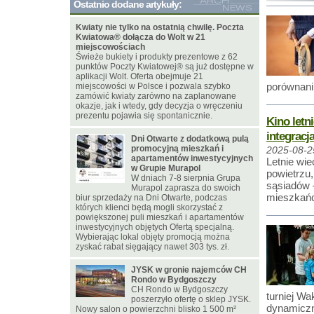
Ostatnio dodane artykuły:
Kwiaty nie tylko na ostatnią chwilę. Poczta
Kwiatowa® dołącza do Wolt w 21
miejscowościach
Świeże bukiety i produkty prezentowe z 62
punktów Poczty Kwiatowej® są już dostępne w
aplikacji Wolt. Oferta obejmuje 21
porównaniu
miejscowości w Polsce i pozwala szybko
zamówić kwiaty zarówno na zaplanowane
okazje, jak i wtedy, gdy decyzja o wręczeniu
prezentu pojawia się spontanicznie.
Kino letn
integracj
Dni Otwarte z dodatkową pulą
promocyjną mieszkań i
2025-08-2
apartamentów inwestycyjnych
Letnie wi
w Grupie Murapol
powietrzu
W dniach 7-8 sierpnia Grupa
sąsiadów 
Murapol zaprasza do swoich
mieszkań
biur sprzedaży na Dni Otwarte, podczas
których klienci będą mogli skorzystać z
powiększonej puli mieszkań i apartamentów
inwestycyjnych objętych Ofertą specjalną.
Wybierając lokal objęty promocją można
zyskać rabat sięgający nawet 303 tys. zł.
JYSK w gronie najemców CH
Rondo w Bydgoszczy
CH Rondo w Bydgoszczy
turniej Wa
poszerzyło ofertę o sklep JYSK.
dynamiczn
Nowy salon o powierzchni blisko 1 500 m²