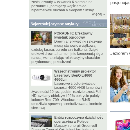
został otwarty w czwartek 6 sierpnia na
pasjonując
poziomie 1, pomiędzy wejściem do
hipermarketu Auchan a sklepem Sinsay.
więcej
»
Najczęściej czytane artykuły:
PORADNIK: Efektowny
kwietnik ogrodowy
Drewniane kwietniki i skrzynie
mogą stanowić wyjątkową
ozdobę tarasu, ogrodu czy balkonu. Dzięki
Jeziorem 
urokowi drewna harmonijnie komponują się z
naturą, wzmacniając relaksacyjny charakter
przydomowej przestrzeni.
Wszechstronny projektor
Laserowy BenQ LH660
4600Lm
Laserowe źródło światła o
jasności 4600 ANSI lumenów i
żywotności 20 tys. godzin, rozdzielczość Full
HD, szklany obiektyw i 92% pokrycie palety
kolorów Rec. 709. Wbudowane RJ45
umożliwia sprawną scentralizowaną kontrolę
sieciową.
Entrix rozpoczyna działalność
operacyjną w Polsce
Magazyn energii Greenvolt
Power w Turośni Kościelnej jest jedną z