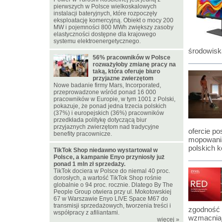
pierwszych w Polsce wielkoskalowych
instalacji bateryjnych, które rozpoczęły
eksploatację komercyjną. Obiekt o mocy 200
MW i pojemności 800 MWh zwiększy zasoby
elastyczności dostępne dla krajowego
systemu elektroenergetycznego.
środowisk
56% pracowników w Polsce
rozważyłoby zmianę pracy na
taką, która oferuje biuro
przyjazne zwierzętom
Nowe badanie firmy Mars, Incorporated,
przeprowadzone wśród ponad 16 000
pracowników w Europie, w tym 1001 z Polski,
pokazuje, że ponad jedna trzecia polskich
(37%) i europejskich (36%) pracowników
przedkłada politykę dotyczącą biur
przyjaznych zwierzętom nad tradycyjne
ofercie p
benefity pracownicze.
mopowania
polskich 
TikTok Shop niedawno wystartował w
Polsce, a kampanie Enyo przyniosły już
ponad 1 mln zł sprzedaży.
TikTok dociera w Polsce do niemal 40 proc.
dorosłych, a wartość TikTok Shop rośnie
globalnie o 94 proc. rocznie. Dlatego By The
People Group otwiera przy ul. Mokotowskiej
67 w Warszawie Enyo LIVE Space M67 do
transmisji sprzedażowych, tworzenia treści i
zgodność 
współpracy z afiliantami.
wzmacniaj
więcej
»