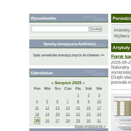
Wyszukiwarka:
Poniedzia
Imieniny
Wybierz 
Serwisy tematyczne Archnews
Artykuły 
Spis serwisów tematycznych Archnews >>
Fornir ka
2025-08-2
Naturalny
wyrazisteg
Kalendarium
Dzięki ela
pozwala n
Sierpień 2025
«
»
Pon
Wto
Śro
Czw
Pią
Sob
Nie
1
2
3
4
5
6
7
8
9
10
11
12
13
14
15
16
17
18
19
20
21
22
23
24
25
26
27
28
29
30
31
dodaj wydarzenie »