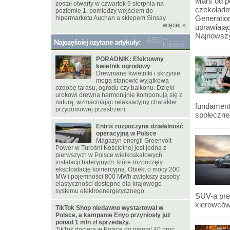
Mars od p
został otwarty w czwartek 6 sierpnia na
czekoladow
poziomie 1, pomiędzy wejściem do
Generation
hipermarketu Auchan a sklepem Sinsay.
więcej
»
uprawiają
Najnowsz
Najczęściej czytane artykuły:
PORADNIK: Efektowny
kwietnik ogrodowy
Drewniane kwietniki i skrzynie
mogą stanowić wyjątkową
ozdobę tarasu, ogrodu czy balkonu. Dzięki
urokowi drewna harmonijnie komponują się z
naturą, wzmacniając relaksacyjny charakter
fundament
przydomowej przestrzeni.
społeczne
Entrix rozpoczyna działalność
operacyjną w Polsce
Magazyn energii Greenvolt
Power w Turośni Kościelnej jest jedną z
pierwszych w Polsce wielkoskalowych
instalacji bateryjnych, które rozpoczęły
eksploatację komercyjną. Obiekt o mocy 200
MW i pojemności 800 MWh zwiększy zasoby
elastyczności dostępne dla krajowego
systemu elektroenergetycznego.
SUV-a pre
kierowców
TikTok Shop niedawno wystartował w
Polsce, a kampanie Enyo przyniosły już
ponad 1 mln zł sprzedaży.
TikTok dociera w Polsce do niemal 40 proc.