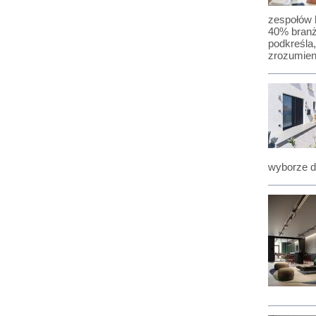
zespołów k
40% branż
podkreśla,
zrozumieni
wyborze d