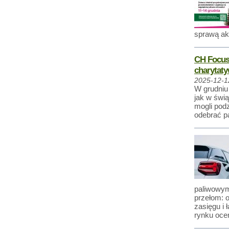
sprawą ak
CH Focus 
charytat
2025-12-1
W grudniu
jak w świ
mogli podz
odebrać p
paliwowym
przełom: o
zasięgu i 
rynku oce