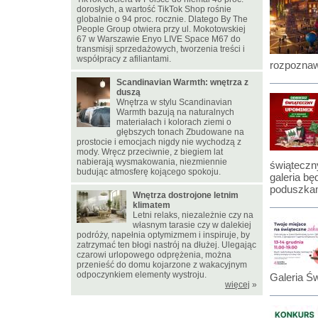
dorosłych, a wartość TikTok Shop rośnie
globalnie o 94 proc. rocznie. Dlatego By The
People Group otwiera przy ul. Mokotowskiej
67 w Warszawie Enyo LIVE Space M67 do
transmisji sprzedażowych, tworzenia treści i
współpracy z afiliantami.
rozpoznaw
Scandinavian Warmth: wnętrza z
duszą
Wnętrza w stylu Scandinavian
Warmth bazują na naturalnych
materiałach i kolorach ziemi o
głębszych tonach Zbudowane na
prostocie i emocjach nigdy nie wychodzą z
mody. Wręcz przeciwnie, z biegiem lat
nabierają wysmakowania, niezmiennie
świąteczn
budując atmosferę kojącego spokoju.
galeria b
poduszkam
Wnętrza dostrojone letnim
klimatem
Letni relaks, niezależnie czy na
własnym tarasie czy w dalekiej
podróży, napełnia optymizmem i inspiruje, by
zatrzymać ten błogi nastrój na dłużej. Ulegając
czarowi urlopowego odprężenia, można
przenieść do domu kojarzone z wakacyjnym
odpoczynkiem elementy wystroju.
Galeria Św
więcej
»