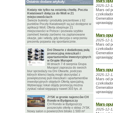
Mars opub
Ostatnio dodane artykuły:
2025-12-1
Mars od p
Kwiaty nie tylko na ostatnią chwilę. Poczta
Kwiatowa® dołącza do Wolt w 21
czekoladow
miejscowościach
Generation
Świeże bukiety i produkty prezentowe z 62
uprawiają
punktów Poczty Kwiatowej® są już dostępne w
aplikacji Wolt. Oferta obejmuje 21
miejscowości w Polsce i pozwala szybko
Mars opub
zamówić kwiaty zarówno na zaplanowane
okazje, jak i wtedy, gdy decyzja o wręczeniu
2025-12-1
prezentu pojawia się spontanicznie.
Mars od p
czekoladow
Dni Otwarte z dodatkową pulą
Generation
promocyjną mieszkań i
uprawiają
apartamentów inwestycyjnych
w Grupie Murapol
W dniach 7-8 sierpnia Grupa
Murapol zaprasza do swoich
Mars opub
biur sprzedaży na Dni Otwarte, podczas
których klienci będą mogli skorzystać z
2025-12-1
powiększonej puli mieszkań i apartamentów
Mars od p
inwestycyjnych objętych Ofertą specjalną.
czekoladow
Wybierając lokal objęty promocją można
Generation
zyskać rabat sięgający nawet 303 tys. zł.
uprawiają
JYSK w gronie najemców CH
Rondo w Bydgoszczy
Mars opub
CH Rondo w Bydgoszczy
poszerzyło ofertę o sklep JYSK.
2025-12-1
Nowy salon o powierzchni blisko 1 500 m²