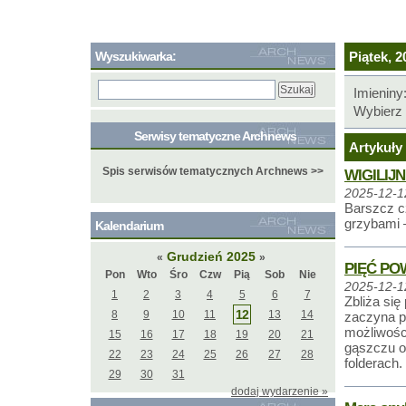
Wyszukiwarka:
Piątek, 2
Imieniny
Wybierz 
Serwisy tematyczne Archnews
Artykuły 
Spis serwisów tematycznych Archnews >>
WIGILIJ
2025-12-1
Barszcz cz
grzybami –
Kalendarium
Grudzień 2025
«
»
PIĘĆ PO
Pon
Wto
Śro
Czw
Pią
Sob
Nie
2025-12-1
1
2
3
4
5
6
7
Zbliża si
12
8
9
10
11
13
14
zaczyna p
możliwości
15
16
17
18
19
20
21
gąszczu of
22
23
24
25
26
27
28
folderach.
29
30
31
dodaj wydarzenie »