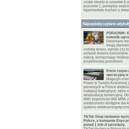
został otwarty w czwartek 6 s
poziomie 1, pomiędzy wejśc
hipermarketu Auchan a skle
Najczęściej czytane artykuł
PORADNIK: E
kwietnik ogr
Drewniane kwie
mogą stanowi
ozdobę tarasu, ogrodu czy ba
urokowi drewna harmonijnie
naturą, wzmacniając relaksac
przydomowej przestrzeni.
Entrix rozpoc
operacyjną w
Magazyn energ
Power w Turośni Kościelnej j
pierwszych w Polsce wielko
instalacji bateryjnych, które 
eksploatację komercyjną. Ob
MW i pojemności 800 MWh z
elastyczności dostępne dla 
systemu elektroenergetyczn
TikTok Shop niedawno wyst
Polsce, a kampanie Enyo pr
ponad 1 mln zł sprzedaży.
TikTok dociera w Polsce do n