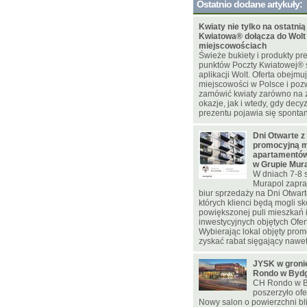
Ostatnio dodane artykuły:
Kwiaty nie tylko na ostatnią
Kwiatowa® dołącza do Wolt
miejscowościach
Świeże bukiety i produkty pr
punktów Poczty Kwiatowej® 
aplikacji Wolt. Oferta obejmu
miejscowości w Polsce i poz
zamówić kwiaty zarówno na
okazje, jak i wtedy, gdy decy
prezentu pojawia się spontan
Dni Otwarte z
promocyjną m
apartamentów
w Grupie Mur
W dniach 7-8 
Murapol zapra
biur sprzedaży na Dni Otwar
których klienci będą mogli sk
powiększonej puli mieszkań
inwestycyjnych objętych Ofer
Wybierając lokal objęty pro
zyskać rabat sięgający nawet 
JYSK w gron
Rondo w Byd
CH Rondo w B
poszerzyło ofe
Nowy salon o powierzchni bl