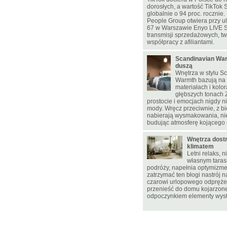
dorosłych, a wartość TikTok 
globalnie o 94 proc. rocznie
People Group otwiera przy u
67 w Warszawie Enyo LIVE 
transmisji sprzedażowych, two
współpracy z afiliantami.
Scandinavian War
duszą
Wnętrza w stylu S
Warmth bazują na 
materiałach i kolo
głębszych tonach
prostocie i emocjach nigdy 
mody. Wręcz przeciwnie, z bi
nabierają wysmakowania, ni
budując atmosferę kojącego 
Wnętrza dostr
klimatem
Letni relaks, 
własnym tarasi
podróży, napełnia optymizmem
zatrzymać ten błogi nastrój n
czarowi urlopowego odpręże
przenieść do domu kojarzon
odpoczynkiem elementy wyst