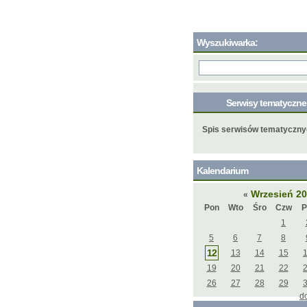
Wyszukiwarka:
Serwisy tematyczn
Spis serwisów tematyczn
Kalendarium
Wrzesień 2
«
Pon
Wto
Śro
Czw
P
1
5
6
7
8
12
13
14
15
19
20
21
22
26
27
28
29
d