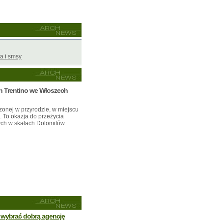
a i smsy
ch Trentino we Włoszech
zonej w przyrodzie, w miejscu
. To okazja do przeżycia
nych w skałach Dolomitów.
 wybrać dobrą agencję