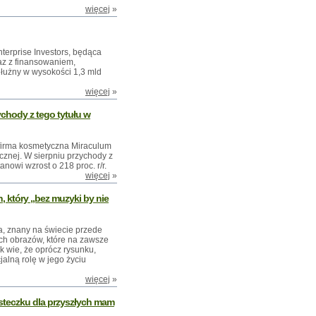
więcej
»
terprise Investors, będąca
az z finansowaniem,
łużny w wysokości 1,3 mld
więcej
»
chody z tego tytułu w
irma kosmetyczna Miraculum
cznej. W sierpniu przychody z
tanowi wzrost o 218 proc. r/r.
więcej
»
, który „bez muzyki by nie
ta, znany na świecie przede
ch obrazów, które na zawsze
k wie, że oprócz rysunku,
ecjalną rolę w jego życiu
więcej
»
steczku dla przyszłych mam