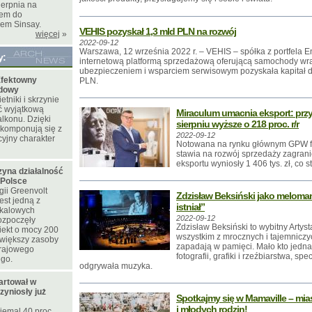
ierpnia na
iem do
pem Sinsay.
VEHIS pozyskał 1,3 mld PLN na rozwój
więcej
»
2022-09-12
Warszawa, 12 września 2022 r. – VEHIS – spółka z portfela En
y:
internetową platformą sprzedażową oferującą samochody wr
ubezpieczeniem i wsparciem serwisowym pozyskała kapitał d
fektowny
PLN.
odowy
tniki i skrzynie
ć wyjątkową
Miraculum umacnia eksport: przy
lkonu. Dzięki
sierpniu wyższe o 218 proc. r/r
 komponują się z
2022-09-12
yjny charakter
Notowana na rynku głównym GPW f
stawia na rozwój sprzedaży zagrani
eksportu wyniosły 1 406 tys. zł, co s
zyna działalność
 Polsce
ii Greenvolt
Zdzisław Beksiński jako meloman
est jedną z
istniał”
skalowych
2022-09-12
rozpoczęły
Zdzisław Beksiński to wybitny Artys
iekt o mocy 200
wszystkim z mrocznych i tajemniczy
większy zasoby
zapadają w pamięci. Mało kto jedna
krajowego
fotografii, grafiki i rzeźbiarstwa, sp
ego.
odgrywała muzyka.
artował w
zyniosły już
Spotkajmy się w Mamaville – mia
i młodych rodzin!
iemal 40 proc.