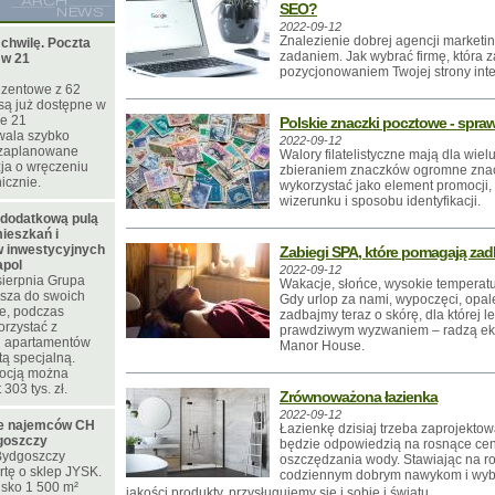
SEO?
2022-09-12
Znalezienie dobrej agencji marketin
 chwilę. Poczta
zadaniem. Jak wybrać firmę, która 
 w 21
pozycjonowaniem Twojej strony int
ezentowe z 62
są już dostępne w
je 21
Polskie znaczki pocztowe - spraw
wala szybko
2022-09-12
 zaplanowane
Walory filatelistyczne mają dla wie
zja o wręczeniu
zbieraniem znaczków ogromne zna
icznie.
wykorzystać jako element promocji
wizerunku i sposobu identyfikacji.
 dodatkową pulą
ieszkań i
 inwestycyjnych
Zabiegi SPA, które pomagają zad
apol
2022-09-12
sierpnia Grupa
Wakacje, słońce, wysokie temperatu
sza do swoich
Gdy urlop za nami, wypoczęci, opal
te, podczas
zadbajmy teraz o skórę, dla której l
orzystać z
prawdziwym wyzwaniem – radzą eks
 i apartamentów
Manor House.
tą specjalną.
mocją można
303 tys. zł.
Zrównoważona łazienka
2022-09-12
ie najemców CH
Łazienkę dzisiaj trzeba zaprojekto
goszczy
będzie odpowiedzią na rosnące cen
ydgoszczy
oszczędzania wody. Stawiając na r
rtę o sklep JYSK.
codziennym dobrym nawykom i wybie
isko 1 500 m²
jakości produkty, przysługujemy się i sobie i światu.