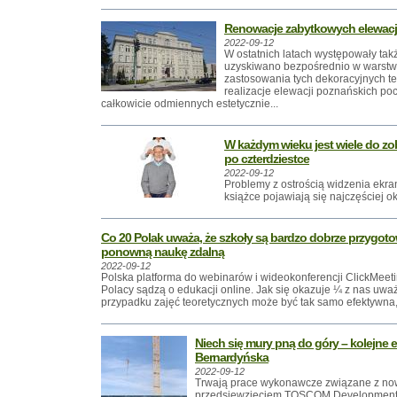
Renowacje zabytkowych elewacj
2022-09-12
W ostatnich latach występowały takż
uzyskiwano bezpośrednio w warstwi
zastosowania tych dekoracyjnych te
realizacje elewacji poznańskich po
całkowicie odmiennych estetycznie...
W każdym wieku jest wiele do zo
po czterdziestce
2022-09-12
Problemy z ostrością widzenia ekran
książce pojawiają się najczęściej ok
Co 20 Polak uważa, że szkoły są bardzo dobrze przygot
ponowną naukę zdalną
2022-09-12
Polska platforma do webinarów i wideokonferencji ClickMeeti
Polacy sądzą o edukacji online. Jak się okazuje ¼ z nas uwa
przypadku zajęć teoretycznych może być tak samo efektywna, 
Niech się mury pną do góry – kolejne e
Bernardyńska
2022-09-12
Trwają prace wykonawcze związane z no
przedsięwzięciem TOSCOM Development 