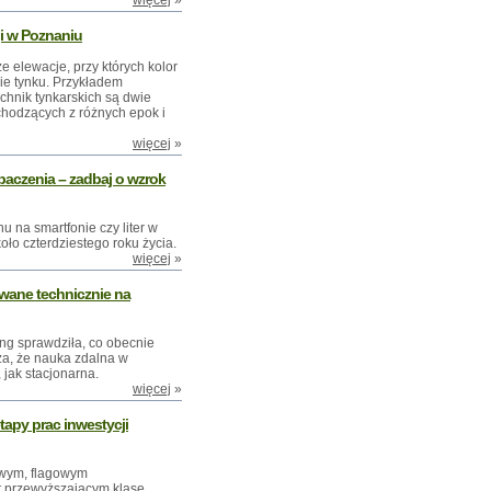
więcej
»
i w Poznaniu
e elewacje, przy których kolor
e tynku. Przykładem
chnik tynkarskich są dwie
chodzących z różnych epok i
więcej
»
baczenia – zadbaj o wzrok
u na smartfonie czy liter w
oło czterdziestego roku życia.
więcej
»
owane technicznie na
ng sprawdziła, co obecnie
ża, że nauka zdalna w
jak stacjonarna.
więcej
»
tapy prac inwestycji
wym, flagowym
przewyższającym klasę