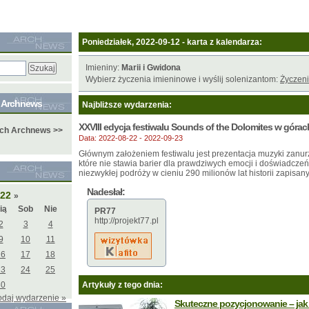
Poniedziałek, 2022-09-12 - karta z kalendarza:
Imieniny:
Marii i Gwidona
Wybierz życzenia imieninowe i wyślij solenizantom:
Życzeni
e Archnews
Najbliższe wydarzenia:
XXVIII edycja festiwalu Sounds of the Dolomites w góra
ych Archnews >>
Data: 2022-08-22 - 2022-09-23
Głównym założeniem festiwalu jest prezentacja muzyki zanur
które nie stawia barier dla prawdziwych emocji i doświadczeń
niezwykłej podróży w cieniu 290 milionów lat historii zapisa
Nadesłał:
022
»
ią
Sob
Nie
PR77
http://projekt77.pl
2
3
4
9
10
11
16
17
18
23
24
25
30
Artykuły z tego dnia:
odaj wydarzenie »
Skuteczne pozycjonowanie – jak