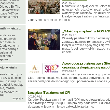
Shop rośnie
2022-09-12
Mamaville to największe w Polsce ta
. Dlatego By The
upieczonych rodziców i rodzin z dz
l. Mokotowskiej
warsztaty dla rodziców. Na dzieci c
Space M67 do
kreatywne, gry i zabawy w fantastycz
rzenia treści i
zobaczenia w 4 miastach Polski!
mth: wnętrza z
„Miłość cię znajdzie!” w ROMAN
candinavian
2022-09-12
W każdy październikowy niedzieln
naturalnych
zaprasza na nowy romantyczny cykl pt
rach ziemi o
którym widzowie będą mogli się zre
 Zbudowane na
marzeń, pełnego wielkich uczuć i c
nie wychodzą z
endem.
egiem lat
ezmiennie
spokoju.
Accor ogłasza partnerstwo z SHe 
organizacją skupiającą się na po
ojone letnim
2022-09-12
niezależnie czy na
Accor, wiodąca na świecie grupa ho
e czy w dalekiej
Club, jedyna niezależna kobieca organizacja certyfikująca, og
 i inspiruje, by
zmieni podejście do kobiecego stylu podróżowania i dopasuje 
a dłużej. Ulegając
nia, można
e z wakacyjnym
Narzędzia IT za darmo od OPI
roju.
2022-09-12
więcej
»
Ośrodek Przetwarzania Informacji (OPI) przygotował niespodz
chcą rozwijać swoje usługi IT lub projekty badawcze. Od ter
dostępne w jednym miejscu całkowicie za darmo.