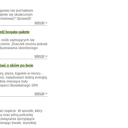
gowej nie jest łatwym
zajmie się skutecznym
ernetowej? Sprawdź!
więcej
»
dź bogatą galerię
lu osób zajmujących się
czenie. Znaczek można jednak
, budowania określonego
więcej
»
bać o skórę po lecie
ry, plaża, kąpiele w morzu…
eni, naładowani dobrą energią
etnie miesiące były
perci Biowitalnego SPA
więcej
»
wać mądrze. W sposób, który
y oraz pilną potrzebę
ozwiązania sprzyjające
rając trwałe, wysokiej