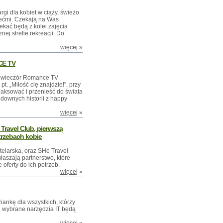
rgi dla kobiet w ciąży, świeżo
iećmi. Czekają na Was
zekać będą z kolei zajęcia
nej strefie rekreacji. Do
więcej
»
CE TV
y wieczór Romance TV
. „Miłość cię znajdzie!”, przy
laksować i przenieść do świata
udownych historii z happy
więcej
»
Travel Club, pierwszą
trzebach kobie
telarska, oraz SHe Travel
łaszają partnerstwo, które
oferty do ich potrzeb.
więcej
»
iankę dla wszystkich, którzy
az wybrane narzędzia IT będą