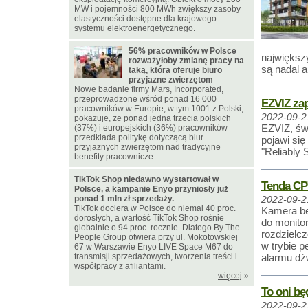
MW i pojemności 800 MWh zwiększy zasoby
elastyczności dostępne dla krajowego
systemu elektroenergetycznego.
56% pracowników w Polsce
największ
rozważyłoby zmianę pracy na
są nadal 
taką, która oferuje biuro
przyjazne zwierzętom
Nowe badanie firmy Mars, Incorporated,
przeprowadzone wśród ponad 16 000
EZVIZ zap
pracowników w Europie, w tym 1001 z Polski,
2022-09-2
pokazuje, że ponad jedna trzecia polskich
EZVIZ, św
(37%) i europejskich (36%) pracowników
przedkłada politykę dotyczącą biur
pojawi się
przyjaznych zwierzętom nad tradycyjne
"Reliably 
benefity pracownicze.
TikTok Shop niedawno wystartował w
Tenda CP
Polsce, a kampanie Enyo przyniosły już
ponad 1 mln zł sprzedaży.
2022-09-2
TikTok dociera w Polsce do niemal 40 proc.
Kamera be
dorosłych, a wartość TikTok Shop rośnie
do monito
globalnie o 94 proc. rocznie. Dlatego By The
rozdzielc
People Group otwiera przy ul. Mokotowskiej
w trybie p
67 w Warszawie Enyo LIVE Space M67 do
transmisji sprzedażowych, tworzenia treści i
alarmu dź
współpracy z afiliantami.
więcej
»
To oni bę
2022-09-2