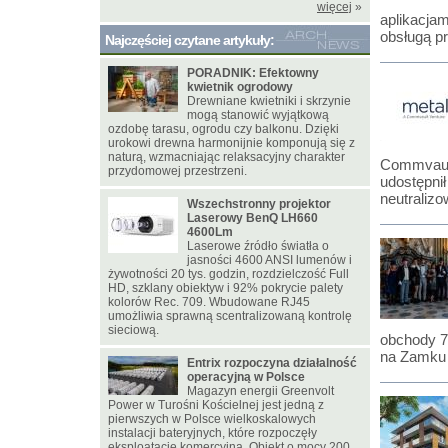
więcej
»
aplikacja
obsługą pr
Najczęściej czytane artykuły:
PORADNIK: Efektowny
kwietnik ogrodowy
Drewniane kwietniki i skrzynie
mogą stanowić wyjątkową
ozdobę tarasu, ogrodu czy balkonu. Dzięki
urokowi drewna harmonijnie komponują się z
naturą, wzmacniając relaksacyjny charakter
Commvault
przydomowej przestrzeni.
udostępnił
neutraliz
Wszechstronny projektor
Laserowy BenQ LH660
4600Lm
Laserowe źródło światła o
jasności 4600 ANSI lumenów i
żywotności 20 tys. godzin, rozdzielczość Full
HD, szklany obiektyw i 92% pokrycie palety
kolorów Rec. 709. Wbudowane RJ45
umożliwia sprawną scentralizowaną kontrolę
sieciową.
obchody 75
na Zamku K
Entrix rozpoczyna działalność
operacyjną w Polsce
Magazyn energii Greenvolt
Power w Turośni Kościelnej jest jedną z
pierwszych w Polsce wielkoskalowych
instalacji bateryjnych, które rozpoczęły
eksploatację komercyjną. Obiekt o mocy 200