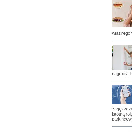
własnego 
nagrody, 
zagęszcza
istotną r
parkingow