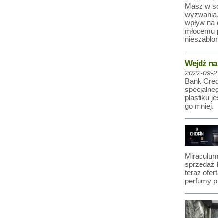
Masz w so
wyzwania,
wpływ na 
młodemu po
nieszablo
Wejdź na
2022-09-2
Bank Credi
specjalneg
plastiku 
go mniej.
Miraculum
sprzedaż k
teraz ofer
perfumy p