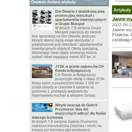
Ostatnio dodane artykuły:
Artykuły 
Dni Otwarte z dodatkową pulą
promocyjną mieszkań i
Jawne wyn
apartamentów inwestycyjnych
w Grupie Murapol
2022-09-2
W dniach 7-8 sierpnia Grupa
Jawne wyn
Murapol zaprasza do swoich
Polaków. 
biur sprzedaży na Dni Otwarte, podczas
zarabiają
których klienci będą mogli skorzystać z
powiększonej puli mieszkań i apartamentów
inwestycyjnych objętych Ofertą specjalną.
Wybierając lokal objęty promocją można
zyskać rabat sięgający nawet 303 tys. zł.
JYSK w gronie najemców CH
Rondo w Bydgoszczy
CH Rondo w Bydgoszczy
poszerzyło ofertę o sklep JYSK.
Nowy salon o powierzchni blisko 1 500 m²
został otwarty w czwartek 6 sierpnia na
poziomie 1, pomiędzy wejściem do
hipermarketu Auchan a sklepem Sinsay.
Winyle wracają do Galerii
Przymorze: dwa dni
muzycznych odkryć dla fanów
dobrego brzmienia
W dniach 7-8 sierpnia Galeria Przymorze
zaprasza mieszkańców Gdańska i okolic na
kolejny już kiermasz płyt winylowych.