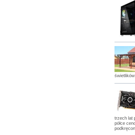
świetlikó
trzech lat
półce cen
podkręcon