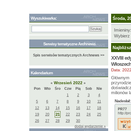
Wyszukiwarka:
Środa, 20
Imieniny
Wybierz 
Serwisy tematyczne Archnews
Najbliżs
Spis serwisów tematycznych Archnews >>
XXVIII ed
Włoszec
Data: 202
Kalendarium
Głównym z
przyrodzie
Wrzesień 2022
«
»
doświadcz
Pon
Wto
Śro
Czw
Pią
Sob
Nie
milionów l
1
2
3
4
Nadesłał:
5
6
7
8
9
10
11
12
13
14
15
16
17
18
PR77
http://pr
21
19
20
22
23
24
25
26
27
28
29
30
dodaj wydarzenie »