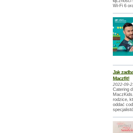
łączności
Wi-Fi 6 or
Jak zadb
Maczfit!
2022-09-2
Catering d
MaczKids,
rodzice, k
oddać cod
specjalist