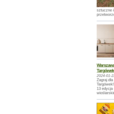
sztuczne i
przetworzo
Warszawa
Targówek
2024-01-2
Zagraj dl
Targówek!
13 edycja 
wioślarsk