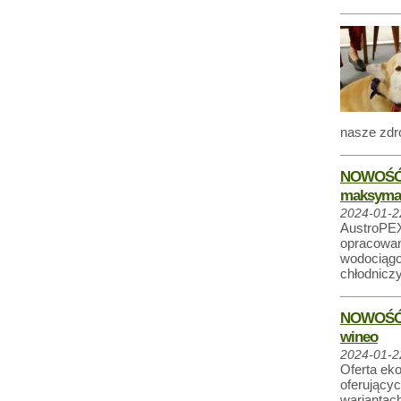
nasze zdr
NOWOŚĆ! 
maksymal
2024-01-2
AustroPEX
opracowan
wodociągo
chłodniczy
NOWOŚĆ! 
wineo
2024-01-2
Oferta eko
oferującyc
wariantac