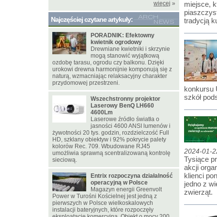
więcej
»
miejsce, 
piaszczyst
Najczęściej czytane artykuły:
tradycją k
PORADNIK: Efektowny
kwietnik ogrodowy
Drewniane kwietniki i skrzynie
mogą stanowić wyjątkową
ozdobę tarasu, ogrodu czy balkonu. Dzięki
urokowi drewna harmonijnie komponują się z
naturą, wzmacniając relaksacyjny charakter
przydomowej przestrzeni.
konkursu 
szkół pod
Wszechstronny projektor
Laserowy BenQ LH660
4600Lm
Laserowe źródło światła o
jasności 4600 ANSI lumenów i
żywotności 20 tys. godzin, rozdzielczość Full
HD, szklany obiektyw i 92% pokrycie palety
kolorów Rec. 709. Wbudowane RJ45
2024-01-2
umożliwia sprawną scentralizowaną kontrolę
Tysiące pr
sieciową.
akcji org
klienci po
Entrix rozpoczyna działalność
operacyjną w Polsce
jedno z wi
Magazyn energii Greenvolt
zwierząt.
Power w Turośni Kościelnej jest jedną z
pierwszych w Polsce wielkoskalowych
instalacji bateryjnych, które rozpoczęły
eksploatację komercyjną. Obiekt o mocy 200