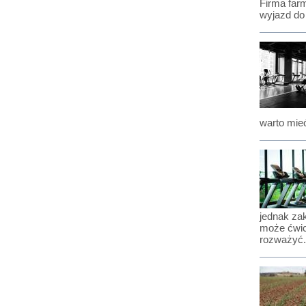
Firma far
wyjazd do 
warto mie
jednak zak
może ćwic
rozważyć.