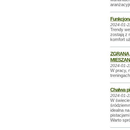
aranżacyj
Funkcjona
2024-01-2
Trendy we
zostają z 
komfort uż
ZGRANA 
MIESZAN
2024-01-2
W pracy, n
treningac
Chałwa p
2024-01-2
W świecie
śródziemn
idealna n
pistacjam
Warto spr