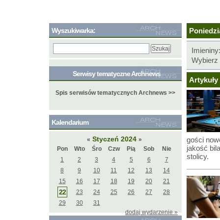
Wyszukiwarka:
Poniedzia
Imieniny
Wybierz 
Serwisy tematyczne Archnews
Artykuły 
Spis serwisów tematycznych Archnews >>
Kalendarium
Styczeń 2024
gości nowo
«
»
jakość bil
Pon
Wto
Śro
Czw
Pią
Sob
Nie
stolicy.
1
2
3
4
5
6
7
8
9
10
11
12
13
14
15
16
17
18
19
20
21
22
23
24
25
26
27
28
29
30
31
dodaj wydarzenie »