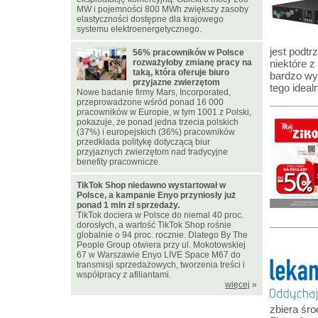
MW i pojemności 800 MWh zwiększy zasoby
elastyczności dostępne dla krajowego
systemu elektroenergetycznego.
jest podt
56% pracowników w Polsce
rozważyłoby zmianę pracy na
niektóre z
taką, która oferuje biuro
bardzo wy
przyjazne zwierzętom
tego ideal
Nowe badanie firmy Mars, Incorporated,
przeprowadzone wśród ponad 16 000
pracowników w Europie, w tym 1001 z Polski,
pokazuje, że ponad jedna trzecia polskich
(37%) i europejskich (36%) pracowników
przedkłada politykę dotyczącą biur
przyjaznych zwierzętom nad tradycyjne
benefity pracownicze.
TikTok Shop niedawno wystartował w
Polsce, a kampanie Enyo przyniosły już
ponad 1 mln zł sprzedaży.
TikTok dociera w Polsce do niemal 40 proc.
dorosłych, a wartość TikTok Shop rośnie
globalnie o 94 proc. rocznie. Dlatego By The
People Group otwiera przy ul. Mokotowskiej
67 w Warszawie Enyo LIVE Space M67 do
transmisji sprzedażowych, tworzenia treści i
współpracy z afiliantami.
więcej
»
zbiera śro