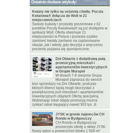
Ostatnio dodane artykuły:
Kwiaty nie tylko na ostatnią chwilę. Poczta
Kwiatowa® dołącza do Wolt w 21
miejscowościach
Świeże bukiety i produkty prezentowe z 62
punktów Poczty Kwiatowej® są już dostępne w
aplikacji Wolt. Oferta obejmuje 21
miejscowości w Polsce i pozwala szybko
zamówić kwiaty zarówno na zaplanowane
okazje, jak i wtedy, gdy decyzja o wręczeniu
prezentu pojawia się spontanicznie.
Dni Otwarte z dodatkową pulą
promocyjną mieszkań i
apartamentów inwestycyjnych
w Grupie Murapol
W dniach 7-8 sierpnia Grupa
Murapol zaprasza do swoich
biur sprzedaży na Dni Otwarte, podczas
których klienci będą mogli skorzystać z
powiększonej puli mieszkań i apartamentów
inwestycyjnych objętych Ofertą specjalną.
Wybierając lokal objęty promocją można
zyskać rabat sięgający nawet 303 tys. zł.
JYSK w gronie najemców CH
Rondo w Bydgoszczy
CH Rondo w Bydgoszczy
poszerzyło ofertę o sklep JYSK.
Nowy salon o powierzchni blisko 1 500 m²