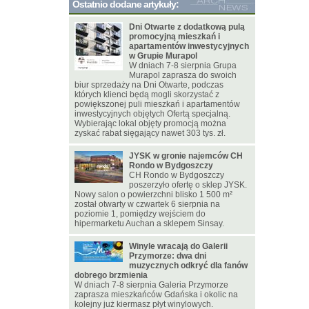
Ostatnio dodane artykuły:
Dni Otwarte z dodatkową pulą
promocyjną mieszkań i
apartamentów inwestycyjnych
w Grupie Murapol
W dniach 7-8 sierpnia Grupa
Murapol zaprasza do swoich
biur sprzedaży na Dni Otwarte, podczas
których klienci będą mogli skorzystać z
powiększonej puli mieszkań i apartamentów
inwestycyjnych objętych Ofertą specjalną.
Wybierając lokal objęty promocją można
zyskać rabat sięgający nawet 303 tys. zł.
JYSK w gronie najemców CH
Rondo w Bydgoszczy
CH Rondo w Bydgoszczy
poszerzyło ofertę o sklep JYSK.
Nowy salon o powierzchni blisko 1 500 m²
został otwarty w czwartek 6 sierpnia na
poziomie 1, pomiędzy wejściem do
hipermarketu Auchan a sklepem Sinsay.
Winyle wracają do Galerii
Przymorze: dwa dni
muzycznych odkryć dla fanów
dobrego brzmienia
W dniach 7-8 sierpnia Galeria Przymorze
zaprasza mieszkańców Gdańska i okolic na
kolejny już kiermasz płyt winylowych.