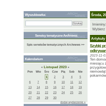
Wyszukiwarka:
Środa, 20
Imieniny
Wybierz 
Serwisy tematyczne Archnews
Artykuły 
Spis serwisów tematycznych Archnews >>
Szybki pr
odkrywan
2023-11-0
Kalendarium
Ten domow
miesiącu ż
Listopad 2023
przygotowa
«
»
niemowląt 
Pon
Wto
Śro
Czw
Pią
Sob
Nie
pokarmów 
1
2
3
4
5
6
7
8
9
10
11
12
13
14
15
16
17
18
19
20
21
22
23
24
25
26
27
28
29
30
dodaj wydarzenie »