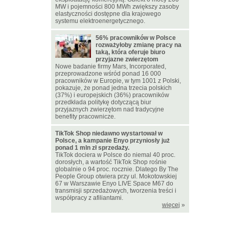
MW i pojemności 800 MWh zwiększy zasoby
elastyczności dostępne dla krajowego
systemu elektroenergetycznego.
56% pracowników w Polsce
rozważyłoby zmianę pracy na
taką, która oferuje biuro
przyjazne zwierzętom
Nowe badanie firmy Mars, Incorporated,
przeprowadzone wśród ponad 16 000
pracowników w Europie, w tym 1001 z Polski,
pokazuje, że ponad jedna trzecia polskich
(37%) i europejskich (36%) pracowników
przedkłada politykę dotyczącą biur
przyjaznych zwierzętom nad tradycyjne
benefity pracownicze.
TikTok Shop niedawno wystartował w
Polsce, a kampanie Enyo przyniosły już
ponad 1 mln zł sprzedaży.
TikTok dociera w Polsce do niemal 40 proc.
dorosłych, a wartość TikTok Shop rośnie
globalnie o 94 proc. rocznie. Dlatego By The
People Group otwiera przy ul. Mokotowskiej
67 w Warszawie Enyo LIVE Space M67 do
transmisji sprzedażowych, tworzenia treści i
współpracy z afiliantami.
więcej
»