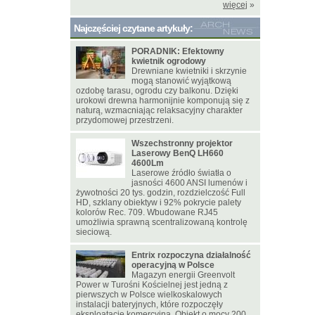
więcej
»
Najczęściej czytane artykuły:
PORADNIK: Efektowny
kwietnik ogrodowy
Drewniane kwietniki i skrzynie
mogą stanowić wyjątkową
ozdobę tarasu, ogrodu czy balkonu. Dzięki
urokowi drewna harmonijnie komponują się z
naturą, wzmacniając relaksacyjny charakter
przydomowej przestrzeni.
Wszechstronny projektor
Laserowy BenQ LH660
4600Lm
Laserowe źródło światła o
jasności 4600 ANSI lumenów i
żywotności 20 tys. godzin, rozdzielczość Full
HD, szklany obiektyw i 92% pokrycie palety
kolorów Rec. 709. Wbudowane RJ45
umożliwia sprawną scentralizowaną kontrolę
sieciową.
Entrix rozpoczyna działalność
operacyjną w Polsce
Magazyn energii Greenvolt
Power w Turośni Kościelnej jest jedną z
pierwszych w Polsce wielkoskalowych
instalacji bateryjnych, które rozpoczęły
eksploatację komercyjną. Obiekt o mocy 200