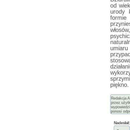
od wiek
urody 
formie
przynie
włosó
psychic
natura
umiaru
przypa
stosow
działa
wykor
sprzym
piękno.
Redakcja Ar
przez użyt
wypowiedzi
ponosi odpo
Nadesłał: