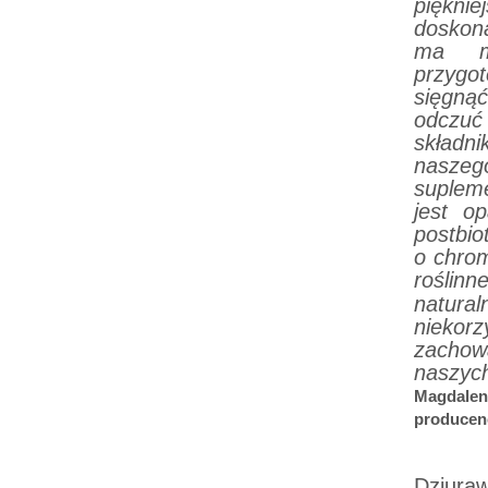
pięknie
doskon
ma mo
przygo
sięgną
odczu
składn
naszeg
supleme
jest o
postbio
o chrom
roślinn
natura
niekor
zachow
naszyc
Magdalena
producenc
Dziuraw