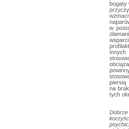
bogaty 
przyczy
wzmacn
naparó
w post
złaman
wsparc
profil
innych
stosow
obciąża
powin
stosow
piersią
na brak
tych ok
Dobrz
korzyśc
psychic