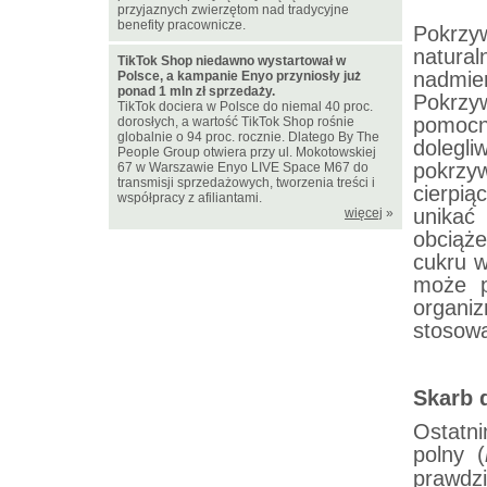
przyjaznych zwierzętom nad tradycyjne
benefity pracownicze.
Pokrzy
natural
TikTok Shop niedawno wystartował w
nadmie
Polsce, a kampanie Enyo przyniosły już
ponad 1 mln zł sprzedaży.
Pokrzyw
TikTok dociera w Polsce do niemal 40 proc.
pomoc
dorosłych, a wartość TikTok Shop rośnie
globalnie o 94 proc. rocznie. Dlatego By The
dolegl
People Group otwiera przy ul. Mokotowskiej
pokrzy
67 w Warszawie Enyo LIVE Space M67 do
transmisji sprzedażowych, tworzenia treści i
cierpi
współpracy z afiliantami.
unikać
więcej
»
obciąż
cukru w
może p
organi
stosowa
Skarb 
Ostatn
polny (
prawdz