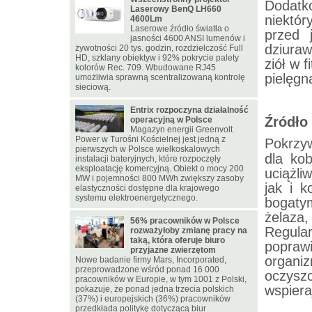
Dodatk
Laserowy BenQ LH660
niektór
4600Lm
Laserowe źródło światła o
przed 
jasności 4600 ANSI lumenów i
dziuraw
żywotności 20 tys. godzin, rozdzielczość Full
HD, szklany obiektyw i 92% pokrycie palety
ziół w 
kolorów Rec. 709. Wbudowane RJ45
pielęgn
umożliwia sprawną scentralizowaną kontrolę
sieciową.
Entrix rozpoczyna działalność
Źródło
operacyjną w Polsce
Magazyn energii Greenvolt
Power w Turośni Kościelnej jest jedną z
Pokrzy
pierwszych w Polsce wielkoskalowych
dla kob
instalacji bateryjnych, które rozpoczęły
eksploatację komercyjną. Obiekt o mocy 200
uciążli
MW i pojemności 800 MWh zwiększy zasoby
jak i 
elastyczności dostępne dla krajowego
systemu elektroenergetycznego.
bogaty
żelaz
56% pracowników w Polsce
Regul
rozważyłoby zmianę pracy na
taką, która oferuje biuro
popraw
przyjazne zwierzętom
organi
Nowe badanie firmy Mars, Incorporated,
przeprowadzone wśród ponad 16 000
oczysz
pracowników w Europie, w tym 1001 z Polski,
wspiera
pokazuje, że ponad jedna trzecia polskich
(37%) i europejskich (36%) pracowników
przedkłada politykę dotyczącą biur