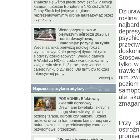
znalazły się wśród pięciu zwycięzców V edycji
kampanii „Zostań Bohaterem NASZEJ ZIEMI”.
Dziura
Dolny Śląsk był jedynym regionem
reprezentowanym w gronie laureatów aż przez
roślin
trzy sztaby.
najbard
Wedel przyspiesza w
depresy
pierwszym półroczu 2026 r. i
psych
rośnie dwucyfrowo,
umacniając pozycję na rynku
przec
Wedel zamyka pierwszą połowę roku z
doskon
wynikami wyraźnie powyżej dynamiki rynku
słodyczy czekoladowych. Według danych
Stosow
E.Wedel za NIQ sprzedaż wartościowa firmy
tylko 
zwiększyła się o 11,3 proc., przy wzroście
całego rynku o 2,7 proc. Dla firmy był to czas
trawien
intensywnej pracy.
nim zwi
więcej
»
poziom
Najczęściej czytane artykuły:
samopo
ale sk
PORADNIK: Efektowny
zmagani
kwietnik ogrodowy
Drewniane kwietniki i skrzynie
mogą stanowić wyjątkową
ozdobę tarasu, ogrodu czy balkonu. Dzięki
urokowi drewna harmonijnie komponują się z
Przy s
naturą, wzmacniając relaksacyjny charakter
ostroż
przydomowej przestrzeni.
promien
Wszechstronny projektor