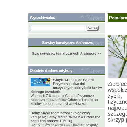
Wyszukiwarka:
Popularn
Serwisy tematyczne Archnews
Spis serwisów tematycznych Archnews >>
Ostatnio dodane artykuły:
Winyle wracają do Galerii
Ziołole
Przymorze: dwa dni
muzycznych odkryć dla fanów
współc
dobrego brzmienia
życia,
W dniach 7-8 sierpnia Galeria Przymorze
zaprasza mieszkańców Gdańska i okolic na
fizyc
kolejny już kiermasz płyt winylowych.
najpopu
szczegó
Dolny Śląsk zdominował ekologiczną
kampanię Leroy Merlin. Wrocław Graniczna
skrzyp 
zebrał rekordowe 1960 kg
Dzierżoniów oraz dwa wrocławskie zespoły